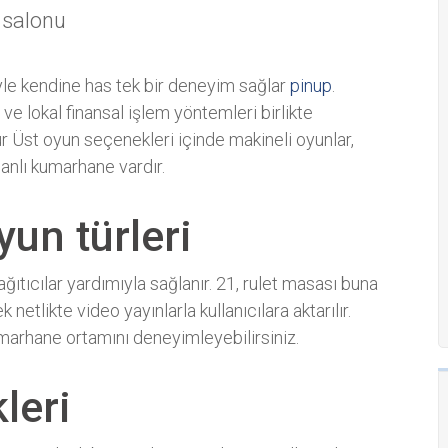
n salonu
yle kendine has tek bir deneyim sağlar
pinup
.
ve lokal finansal işlem yöntemleri birlikte
r Üst oyun seçenekleri içinde makineli oyunlar,
anlı kumarhane vardır.
yun türleri
ğıtıcılar yardımıyla sağlanır. 21, rulet masası buna
etlikte video yayınlarla kullanıcılara aktarılır.
umarhane ortamını deneyimleyebilirsiniz.
leri