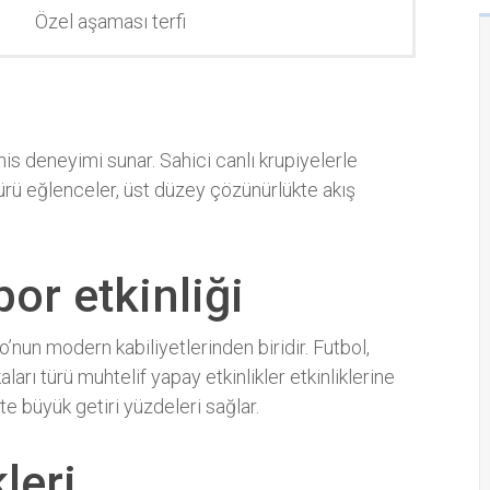
Özel aşaması terfi
his deneyimi sunar. Sahici canlı krupiyelerle
türü eğlenceler, üst düzey çözünürlükte akış
or etkinliği
ino’nun modern kabiliyetlerinden biridir. Futbol,
arı türü muhtelif yapay etkinlikler etkinliklerine
kte büyük getiri yüzdeleri sağlar.
leri