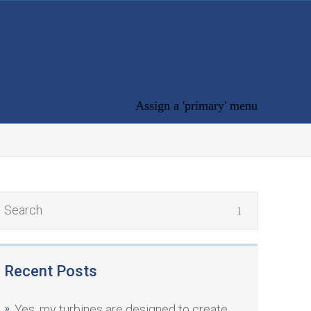
Assign a 'primary' menu
Recent Posts
Yes, my turbines are designed to create