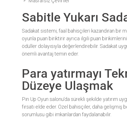
Masrafsız Çeviriler
Sabitle Yukarı Sad
Sadakat sistemi, faal bahisçileri kazandıran bir me
oyunla puan biriktirir ayrıca ilgili puan birikimler
ödüller dolayısıyla değerlendirebilir. Sadakat uyg
önemli avantaj temin eder.
Para yatırmayı Tekr
Düzeye Ulaşmak
Pin Up Oyun salonu’da sürekli şekilde yatırım uyg
fırsatı elde eder. Özel bahisçiler, daha gelişmiş b
sorumlusu gibi imkanlardan faydalanabilir.