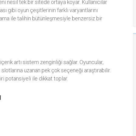
ni nesil tek bir sitede ortaya koyar. Kullanıcılar
ı gibi oyun çeşitlerinin farklı varyantlarını
ama ile talihin bütünleşmesiyle benzersiz bir
içerik artı sistem zenginliği sağlar. Oyuncular,
slotlarına uzanan pek çok seçeneği araştırabilir.
i potansiyeli ile dikkat toplar.
ı