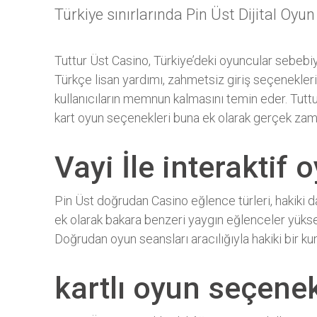
Türkiye sınırlarında Pin Üst Dijital Oyu
Tuttur Üst Casino, Türkiye’deki oyuncular sebebi
Türkçe lisan yardımı, zahmetsiz giriş seçenekleri 
kullanıcıların memnun kalmasını temin eder. Tuttu
kart oyun seçenekleri buna ek olarak gerçek zam
Vayi İle interaktif o
Pin Üst doğrudan Casino eğlence türleri, hakiki da
ek olarak bakara benzeri yaygın eğlenceler yüksek n
Doğrudan oyun seansları aracılığıyla hakiki bir k
kartlı oyun seçenek