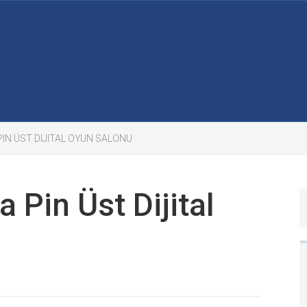
PIN ÜST DIJITAL OYUN SALONU
a Pin Üst Dijital