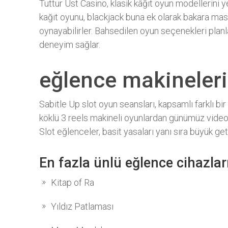
Tuttur Üst Casino, klasik kâğıt oyun modellerini ye
kağıt oyunu, blackjack buna ek olarak bakara masas
oynayabilirler. Bahsedilen oyun seçenekleri planl
deneyim sağlar.
eğlence makineleri
Sabitle Up slot oyun seansları, kapsamlı farklı bir 
köklü 3 reels makineli oyunlardan günümüz video 
Slot eğlenceler, basit yasaları yanı sıra büyük getir
En fazla ünlü eğlence cihazlar
Kitap of Ra
Yıldız Patlaması