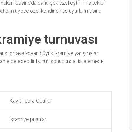
 Yukarı Casino’da daha çok özelleştirilmiş tek bir
rsatların üyeye özel kendine has uyarlanmasına
kramiye turnuvası
ansı ortaya koyan büyük ikramiye yarışmaları
k puan elde edebilir bunun sonucunda listelemede
Kayıtlı para Ödüller
İkramiye puanlar