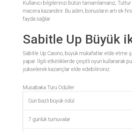
Kullanıcı bilgilerinizi bütün tamamlamanız, Tuttur
macera kazandırır. Bu adım, bonusların artı ek fı
fayda sağlar.
Sabitle Up Büyük i
Sabitle Up Casino, büyük mükafatlar elde etme ş
yapar. İlgili etkinliklerde çeşitli oyun kullanara
yükselerek kazançlar elde edebilirsiniz.
Müsabaka Türü Ödüller
Gün bazlı büyük ödül
7 günlük turnuvalar