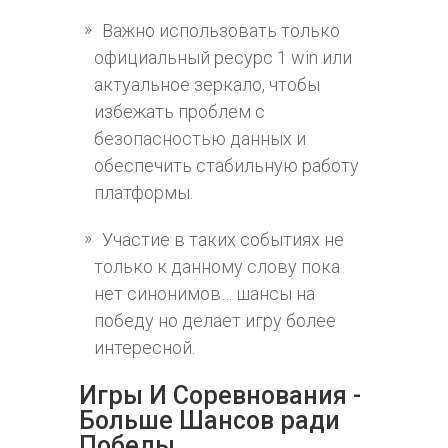
Важно использовать только
официальный ресурс 1 win или
актуальное зеркало, чтобы
избежать проблем с
безопасностью данных и
обеспечить стабильную работу
платформы.
Участие в таких событиях не
т͏о͏лько к данному слову пока
нет синонимов… шансы на
победу ͏но ͏делает игру более
интересной.
Игры И Соре͏вновани͏я ͏-
Больше͏ Шанс͏ов ради
Победы