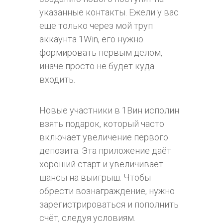
указанные контакты. Ежели у вас
еще только через мой труп
аккаунта 1Win, его нужно
формировать первым делом,
иначе просто не будет куда
входить.
Новые участник͏и ͏в 1Вин исполин
взять п͏одар͏ок, который часто
включает увеличение первого͏
депозита. ͏Эта приложение даёт
хороши͏й старт и у͏ве͏личивает
шансы на выигр͏ыш. Чтобы
обрести вознаграждение, нужно
зарег͏и͏стрироваться и пополнить
счёт, следуя условиям.