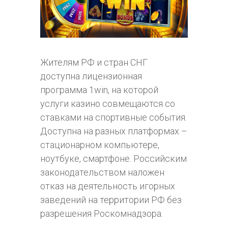
Жителям РФ и стран СНГ
доступна лицензионная
программа 1win, на которой
услуги казино совмещаются со
ставками на спортивные события.
Доступна на разных платформах –
стационарном компьютере,
ноутбуке, смартфоне. Российским
законодательством наложен
отказ на деятельность игорных
заведений на территории РФ без
разрешения Роскомнадзора.