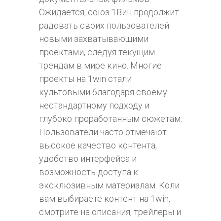
Ожидается, союз 1Вин продолжит
радовать своих пользователей
новыми захватывающими
проектами, следуя текущим
трендам в мире кино. Многие
проекты на 1win стали
культовыми благодаря своему
нестандартному подходу и
глубоко проработанным сюжетам.
Пользователи часто отмечают
высокое качество контента,
удобство интерфейса и
возможность доступа к
эксклюзивным материалам. Коли
вам выбираете контент на 1win,
смотрит͏е на описания, трейлеры и