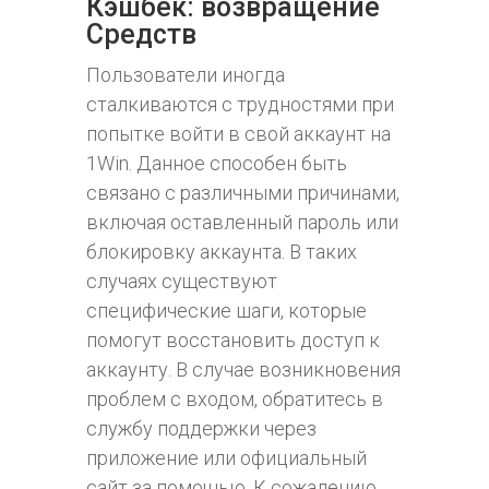
Кэшбек: возвращение
Средств
Пользователи иногда
сталкиваются с трудностями при
попытке войти в свой аккаунт на
1Win. Данное способен быть
связано с различными причинами,
включая оставленный пароль или
блокировку аккаунта. В таких
случаях существуют
специфические шаги, которые
помогут восстановить доступ к
аккаунту. В случае возникновения
проблем с входом, обратитесь в
службу поддержки через
приложение или официальный
сайт за помощью. К сожалению,