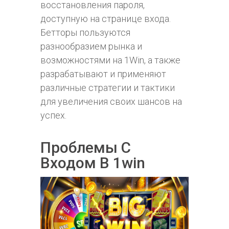
восстановления пароля,
доступную на странице входа.
Бетторы пользуются
разнообразием рынка и
возможностями на 1Win, а также
разрабатывают и применяют
различные стратегии и тактики
для увеличения своих шансов на
успех.
Проблемы С
Входом В 1win