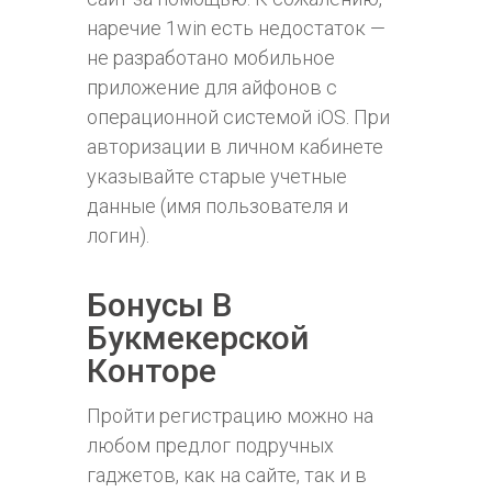
наречие 1win есть недостаток —
не разработано мобильное
приложение для айфонов с
операционной системой iOS. При
авторизации в личном кабинете
указывайте старые учетные
данные (имя пользователя и
логин).
Бонусы В
Букмекерской
Конторе
Пройти регистрацию можно на
любом предлог подручных
гаджетов, как на сайте, так и в