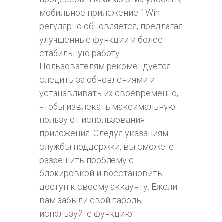
мобильное приложение 1Win
регулярно обновляется, предлагая
улучшенные функции и более
стабильную работу.
Пользователям рекомендуется
следить за обновлениями и
устанавливать их своевременно,
чтобы извлекать максимальную
пользу от использования
приложения. Следуя указаниям
службы поддержки, вы сможете
разрешить проблему с
блокировкой и восстановить
доступ к своему аккаунту. Ежели
вам забыли свой пароль,
используйте функцию