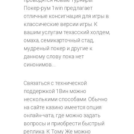
Покер-рум 1win предлагает
отличные консигнация для игры в
классические версии игры. К
вашим услугам техасский холдем,
омаха, семикарточный стад,
мудреный покер и другие к
данному слову пока нет
синонимов….
Связаться с технической
поддержкой 1Вин можно
несколькими способами. Обычно
на сайте казино имеется опция
онлайн-чата, где можно задать
вопросы и приобрести быстрый
реплика. К Тому Же можно