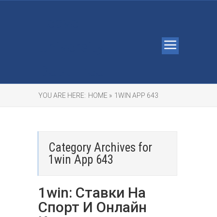
Leave
University
Debt Free
YOU ARE HERE:
HOME »
1WIN APP 643
Category Archives for
1win App 643
1win: Ставки На
Cпорт И Онлайн