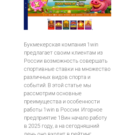
Букмекерская компания 1win
предлагает своим клиентам из
России возможность совершать
спортивные ставки на множество
различных видов спорта и
событий. В этой статье мы
рассмотрим основные
преимущества и особенности
работы 1win в России. Игорное
предприятие 1Вин начало работу
в 2025 году, а на сегодняшний
день оно входит в рейтинг