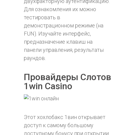
двухфакторную аутентификацию.
Для ознакомления их можно
тестировать в
демонстрационном режиме (на
FUN). Изучайте интерфейс,
предназначение клавиш на
панели управления, результаты
раундов.
Провайдеры Слотов
1win Casino
Этот хохлобакс 1вин открывает
доступ к самому большому
доступному бонусу при открытии