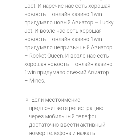
Loot. И наречие нас есть хорошая
новость – онлайн казино 1win
придумало новый Авиатор – Lucky
Jet. И возле нас есть хорошая
новость – онлайн казино 1win
придумало непривычный Авиатор
– Rocket Queen. И возле нас есть
хорошая новость – онлайн казино
1win придумало свежий Авиатор
– Mines.
Если местоимение-
предпочитаете регистрацию
через мобильный телефон,
достаточно ввести активный
номер телефона и нажать