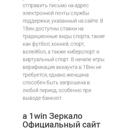
отправить письмо на адрес
электронной почты службы
поддержки, указанный на сайте. В
1Вин доступны ставки на
традиционные виды спорта, такие
как футбол, хоккей, спорт,
волейбол, а также киберспорт и
виртуальный спорт. В начале игры
верификация аккаунта в 1Вин не
требуется, однако женщина
способен быть запрошена в
любой период, особенно при
выводе банкнот.
а 1win Зеркало
Официальный сайт