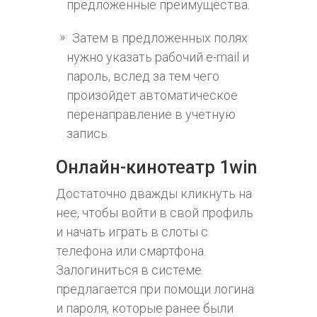
предложенные преимущества.
Затем в предложенных полях
нужно указать рабочий e-mail и
пароль, вслед за тем чего
произойдет автоматическое
перенаправление в учетную
запись.
Онлайн-кинотеатр 1win
Достаточно дважды кликнуть на
нее, чтобы войти в свой профиль
и начать играть в слоты с
телефона или смартфона.
Залогиниться в системе
предлагается при помощи логина
и пароля, которые ранее были