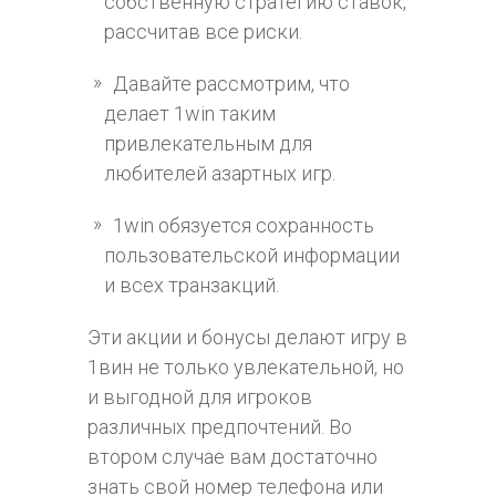
собственную стратегию ставок,
рассчитав все риски.
Давайте рассмотрим, что
делает 1win таким
привлекательным для
любителей азартных игр.
1win обязуется сохранность
пользовательской информации
и всех транзакций.
Эти акции и бонусы делают игру в
1вин не только увлекательной, но
и выгодной для игроков
различных предпочтений. Во
втором случае вам достаточно
знать свой номер телефона или