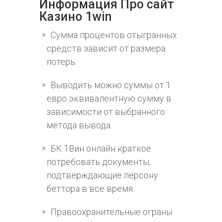
Информация Про сайт
Казино 1win
Сумма процентов отыгранных
средств зависит от размера
потерь.
Выводить можно суммы от 1
евро эквивалентную сумму в
зависимости от выбранного
метода вывода.
БК 1Вин онлайн краткое
потребовать документы,
подтверждающие персону
беттора в все время.
Правоохранительные ограны