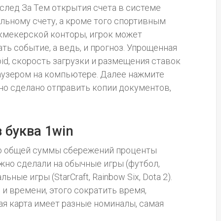
Вслед За Тем открытия счета в системе
льному счету, а кроме того спортивным
укмекерской конторы, игрок может
ь событие, а ведь, и прогноз. Упрощенная
oid, скорость загрузки и размещения ставок
аузером на компьютере. Далее нажмите
но сделано отправить копии документов,
 буква 1win
ко общей суммы сбережений проценты
жно сделали на обычные игры (футбол,
ьные игры (StarCraft, Rainbow Six, Dota 2).
и времени, этого сократить время,
ая карта имеет разные номиналы, самая