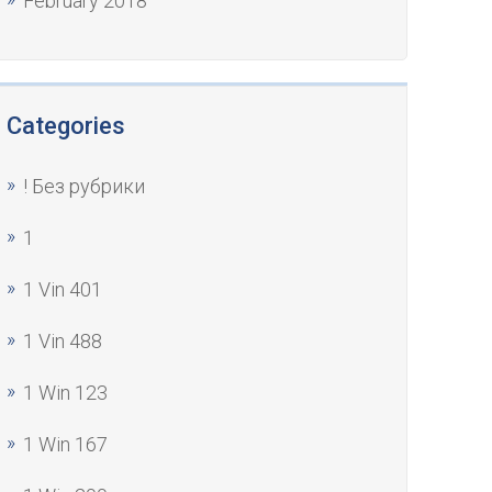
February 2018
Categories
! Без рубрики
1
1 Vin 401
1 Vin 488
1 Win 123
1 Win 167