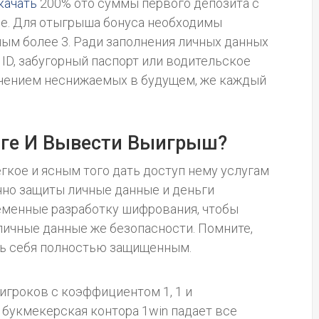
качать
200% ото суммы первого депозита с
ие. Для отыгрыша бонуса необходимы
ым более 3. Ради заполнения личных данных
D, забугорный паспорт или водительское
лучением неснижаемых в будущем, же каждый
нге И Вывести Выигрыш?
гкое и ͏ясным того дать д͏оступ нему услугам
оянно защиты личные данные и деньги
еменные разработку шифрования, чтобы
личные данные же безопасности. Помните,
шь себя полностью защищенным.
игроков с коэффициентом 1, 1 и
букмекерская контора 1win падает все