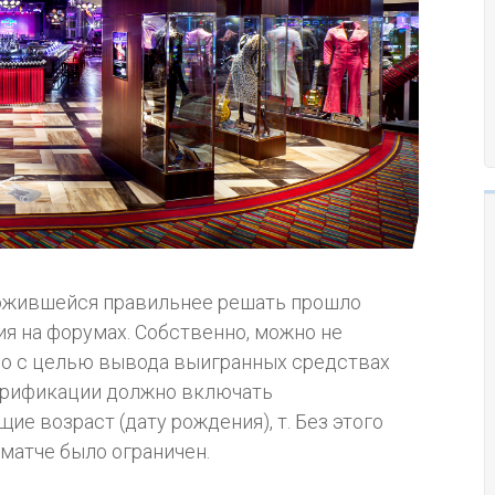
ложившейся правильнее решать прошло
ия на форумах. Собственно, можно не
 но с целью вывода выигранных средствах
ерификации должно включать
 возраст (дату рождения), т. Без этого
матче было ограничен.