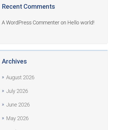
Recent Comments
A WordPress Commenter
on
Hello world!
Archives
August 2026
July 2026
June 2026
May 2026