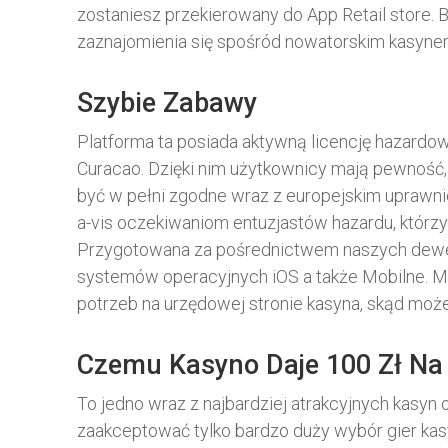
zostaniesz przekierowany do App Retail store.
zaznajomienia się spośród nowatorskim kasynem 
Szybie Zabawy
Platforma ta posiada aktywną licencję hazardo
Curacao. Dzięki nim użytkownicy mają pewność,
być w pełni zgodne wraz z europejskim uprawni
a-vis oczekiwaniom entuzjastów hazardu, którzy p
Przygotowana za pośrednictwem naszych dewel
systemów operacyjnych iOS a także Mobilne. Mo
potrzeb na urzędowej stronie kasyna, skąd może
Czemu Kasyno Daje 100 Zł Na 
To jedno wraz z najbardziej atrakcyjnych kasyn o
zaakceptować tylko bardzo duży wybór gier kas