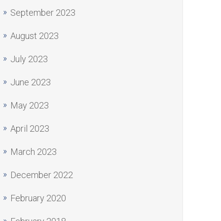
September 2023
August 2023
July 2023
June 2023
May 2023
April 2023
March 2023
December 2022
February 2020