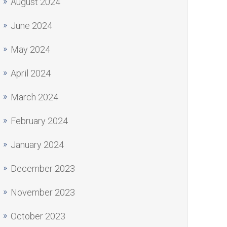
August 2024
June 2024
May 2024
April 2024
March 2024
February 2024
January 2024
December 2023
November 2023
October 2023