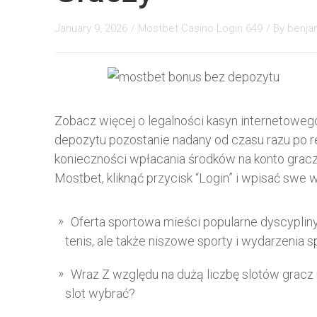
January 9, 2026
/
Mostbet Casino Login 649
/ By
benja
Zobacz więcej o legalności kasyn internetow
depozytu pozostanie nadany od czasu razu po re
konieczności wpłacania środków na konto gracza
Mostbet, kliknąć przycisk “Login” i wpisać swe
Oferta sportowa mieści popularne dyscypliny,
tenis, ale także niszowe sporty i wydarzenia s
Wraz Z względu na dużą liczbę slotów gracz
slot wybrać?