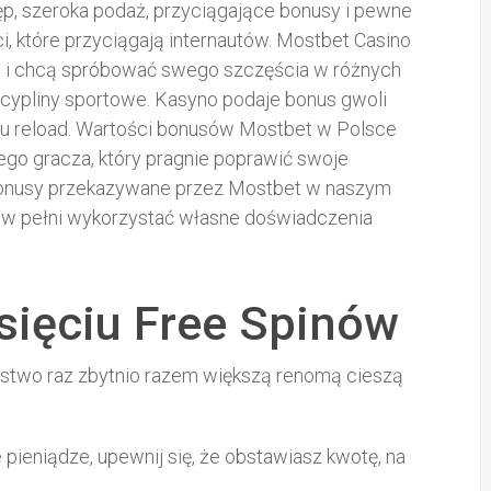
p, szeroka podaż, przyciągające bonusy i pewne
, które przyciągają internautów. Mostbet Casino
cji i chcą spróbować swego szczęścia w różnych
scypliny sportowe. Kasyno podaje bonus gwoli
ju reload. Wartości bonusów Mostbet w Polsce
dego gracza, który pragnie poprawić swoje
, bonusy przekazywane przez Mostbet w naszym
ie w pełni wykorzystać własne doświadczenia
esięciu Free Spinów
stwo raz zbytnio razem większą renomą cieszą
pieniądze, upewnij się, że obstawiasz kwotę, na