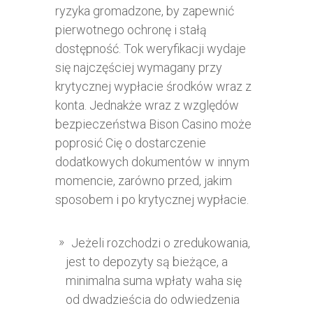
ryzyka gromadzone, by zapewnić
pierwotnego ochronę i stałą
dostępność. Tok weryfikacji wydaje
się najczęściej wymagany przy
krytycznej wypłacie środków wraz z
konta. Jednakże wraz z względów
bezpieczeństwa Bison Casino może
poprosić Cię o dostarczenie
dodatkowych dokumentów w innym
momencie, zarówno przed, jakim
sposobem i po krytycznej wypłacie.
Jeżeli rozchodzi o zredukowania,
jest to depozyty są bieżące, a
minimalna suma wpłaty waha się
od dwadzieścia do odwiedzenia