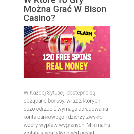
Można Grać W Bison
Casino?
W Każdej Sytuacji dostępne są
pożądane bonusy, wraz z których
dużo odrzucić wymaga doładowania
konta bankowego i dzierży zwykłe
wzory wypłaty wygranych. Minimalna
wpłata sięga tylko pięćdziesiąt