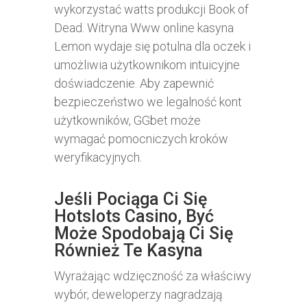
wykorzystać watts produkcji Book of
Dead. Witryna Www online kasyna
Lemon wydaje się potulna dla oczek i
umożliwia użytkownikom intuicyjne
doświadczenie. Aby zapewnić
bezpieczeństwo we legalność kont
użytkowników, GGbet może
wymagać pomocniczych kroków
weryfikacyjnych.
Jeśli Pociąga Ci Się
Hotslots Casino, Być
Może Spodobają Ci Się
Również Te Kasyna
Wyrażając wdzięczność za właściwy
wybór, deweloperzy nagradzają