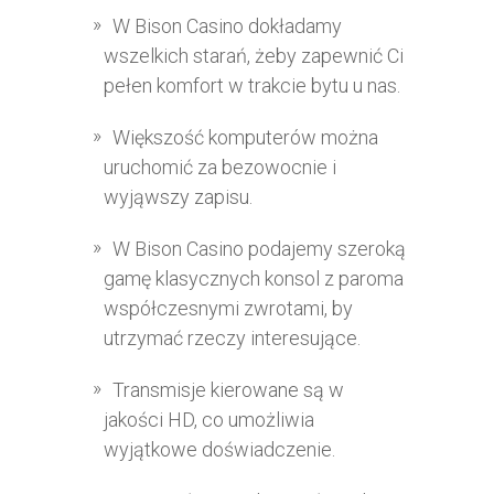
W Bison Casino dokładamy
wszelkich starań, żeby zapewnić Ci
pełen komfort w trakcie bytu u nas.
Większość komputerów można
uruchomić za bezowocnie i
wyjąwszy zapisu.
W Bison Casino podajemy szeroką
gamę klasycznych konsol z paroma
współczesnymi zwrotami, by
utrzymać rzeczy interesujące.
Transmisje kierowane są w
jakości HD, co umożliwia
wyjątkowe doświadczenie.