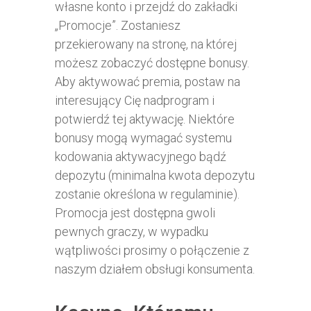
własne konto i przejdź do zakładki
„Promocje”. Zostaniesz
przekierowany na stronę, na której
możesz zobaczyć dostępne bonusy.
Aby aktywować premia, postaw na
interesujący Cię nadprogram i
potwierdź tej aktywację. Niektóre
bonusy mogą wymagać systemu
kodowania aktywacyjnego bądź
depozytu (minimalna kwota depozytu
zostanie określona w regulaminie).
Promocja jest dostępna gwoli
pewnych graczy, w wypadku
wątpliwości prosimy o połączenie z
naszym działem obsługi konsumenta.