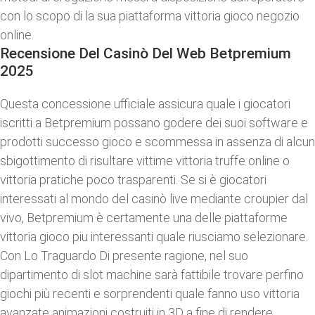
con lo scopo di la sua piattaforma vittoria gioco negozio
online.
Recensione Del Casinò Del Web Betpremium
2025
Questa concessione ufficiale assicura quale i giocatori
iscritti a Betpremium possano godere dei suoi software e
prodotti successo gioco e scommessa in assenza di alcun
sbigottimento di risultare vittime vittoria truffe online o
vittoria pratiche poco trasparenti. Se si è giocatori
interessati al mondo del casinò live mediante croupier dal
vivo, Betpremium è certamente una delle piattaforme
vittoria gioco piu interessanti quale riusciamo selezionare.
Con Lo Traguardo Di presente ragione, nel suo
dipartimento di slot machine sarà fattibile trovare perfino
giochi più recenti e sorprendenti quale fanno uso vittoria
avanzate animazioni costruiti in 3D a fine di rendere