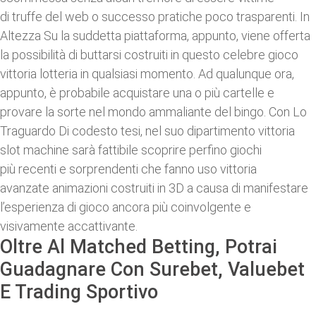
di truffe del web o successo pratiche poco trasparenti. In
Altezza Su la suddetta piattaforma, appunto, viene offerta
la possibilità di buttarsi costruiti in questo celebre gioco
vittoria lotteria in qualsiasi momento. Ad qualunque ora,
appunto, è probabile acquistare una o più cartelle e
provare la sorte nel mondo ammaliante del bingo. Con Lo
Traguardo Di codesto tesi, nel suo dipartimento vittoria
slot machine sarà fattibile scoprire perfino giochi
più recenti e sorprendenti che fanno uso vittoria
avanzate animazioni costruiti in 3D a causa di manifestare
l’esperienza di gioco ancora più coinvolgente e
visivamente accattivante.
Oltre Al Matched Betting, Potrai
Guadagnare Con Surebet, Valuebet
E Trading Sportivo