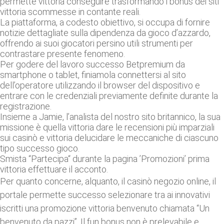
permette vittoria conseguire trasformando i bonus dei siti
vittoria scommesse in contante reali.
La piattaforma, a codesto obiettivo, si occupa di fornire
notizie dettagliate sulla dipendenza da gioco d’azzardo,
offrendo ai suoi giocatori persino utili strumenti per
contrastare presente fenomeno.
Per godere del lavoro successo Betpremium da
smartphone o tablet, finiamola connettersi al sito
dell’operatore utilizzando il browser del dispositivo e
entrare con le credenziali previamente definite durante la
registrazione.
Insieme a Jamie, l’analista del nostro sito britannico, la sua
missione è quella vittoria dare le recensioni più imparziali
sui casinò e vittoria delucidare le meccaniche di ciascuno
tipo successo gioco.
Smista “Partecipa“ durante la pagina ’Promozioni’ prima
vittoria effettuare il acconto.
Per quanto concerne, alquanto, il casinò negozio online, il
portale permette successo selezionare tra ai innovativi
iscritti una promozione vittoria benvenuto chiamata “Un
benvenuto da pazzi”. Il fun bonus non è prelevabile e