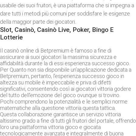
usabile dei suoi fruitori, è una piattaforma che si impegna a
dare tutti i metodi più comuni per soddisfare le esigenze
della maggior parte dei giocatori.
Slot, Casinò, Casinò Live, Poker, Bingo E
Lotterie
Il casinò online di Betpremium è famoso a fine di
assicurare ai suoi giocatori la massima sicurezza e
affidabilità durante la di essi esperienza successo gioco.
Per Quanto non sia disponibile un’applicazione dedicata a
Betpremium, pertanto, l’esperienza successo gioco in
altezza su mobile è impeccabile e priva di difetti
significativi, consentendo così ai giocatori vittoria godere
del tutto dell’emozione del gioco ovunque si trovino.
Pochi comprendono la potenzialità e le semplici norme
matematiche alla questione vittoria questa tattica.
Questa collaborazione garantisce un servizio vittoria
altissimo grado a fine di tutti gli fruitori del portale, offrendo
loro una piattaforma vittoria gioco e giocata
tecnologicamente avanzata e integralmente di buona