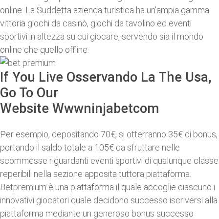
online. La Suddetta azienda turistica ha un’ampia gamma
vittoria giochi da casinò, giochi da tavolino ed eventi
sportivi in altezza su cui giocare, servendo sia il mondo
online che quello offline.
If You Live Osservando La The Usa,
Go To Our
Website Wwwninjabetcom
Per esempio, depositando 70€, si otterranno 35€ di bonus,
portando il saldo totale a 105€ da sfruttare nelle
scommesse riguardanti eventi sportivi di qualunque classe
reperibili nella sezione apposita tuttora piattaforma.
Betpremium è una piattaforma il quale accoglie ciascuno i
innovativi giocatori quale decidono successo iscriversi alla
piattaforma mediante un generoso bonus successo