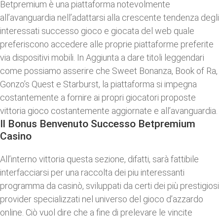
Betpremium è una piattaforma notevolmente
all’avanguardia nell’adattarsi alla crescente tendenza degli
interessati successo gioco e giocata del web quale
preferiscono accedere alle proprie piattaforme preferite
via dispositivi mobili. In Aggiunta a dare titoli leggendari
come possiamo asserire che Sweet Bonanza, Book of Ra,
Gonzo’s Quest e Starburst, la piattaforma si impegna
costantemente a fornire ai propri giocatori proposte
vittoria gioco costantemente aggiornate e all’avanguardia.
Il Bonus Benvenuto Successo Betpremium
Casino
All’interno vittoria questa sezione, difatti, sarà fattibile
interfacciarsi per una raccolta dei piu interessanti
programma da casinò, sviluppati da certi dei più prestigiosi
provider specializzati nel universo del gioco d’azzardo
online. Ciò vuol dire che a fine di prelevare le vincite