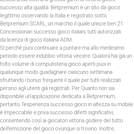
successo alta qualità. Betpremium è un sito da gioco
legittimo osservando la Italia e registrato sotto
Betpremium SCARL, un marchio il quale unisce ben 21
Concessionari successo gioco italiani, tutti autorizzati
da licenza di gioco italiana ADM.
Sì perchè puoi continuare a puntare ma allo medesimo
periodo essere indubbio vittoria vincere. Qualora hai già un
folto volume di computisteria gioco aperti puoi in
qualunque modo guadagnare ciascuno settimana
sfruttando i bonus frequenti il quale per tutti realizzati
persino agli utenti già registrati. Per Quanto non sia
disponibile un’applicazione dedicata a Betpremium,
pertanto, l’esperienza successo gioco in altezza su mobile
è impeccabile e priva successo difetti significativi,
consentendo così ai giocatori vittoria godere del tutto
dell’emozione del gioco ovunque si trovino. Inoltre,