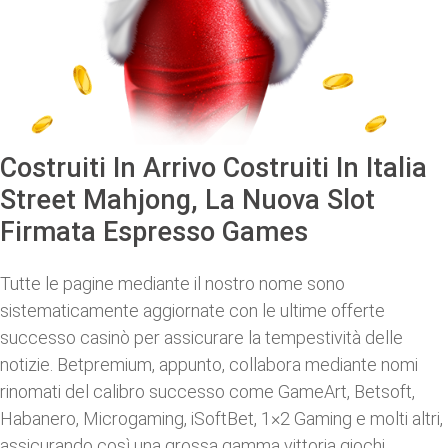
Costruiti In Arrivo Costruiti In Italia
Street Mahjong, La Nuova Slot
Firmata Espresso Games
Tutte le pagine mediante il nostro nome sono
sistematicamente aggiornate con le ultime offerte
successo casinò per assicurare la tempestività delle
notizie. Betpremium, appunto, collabora mediante nomi
rinomati del calibro successo come GameArt, Betsoft,
Habanero, Microgaming, iSoftBet, 1×2 Gaming e molti altri,
assicurando così una grossa gamma vittoria giochi