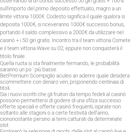
osservando la un bonus successo 50 giri gratis + 100%
sull’importo del primo deposito effettuato, magro a un
limite vittoria 1000€. Codesto significa il quale qualora si
deposita 1000€, si riceveranno 1000€ successo bonus,
portando il saldo complessivo a 2000€ da utilizzare nel
casinò + i 50 giri gratis. Incontro tra il team vittoria Comete
e il team vittoria Wave su 02, eppure non conquisterà il
titolo finale.
Quella ruota si sta finalmente fermando, le probabilità
saranno un po ‘ più basse.
BetPremium Scompiglio aculeo an aderire quale desidera
scommettere con denaro veri, proponendo centinaia di
titoli.
Sia i nuovi iscritti che gli fruitori da tempo fedeli al casinò
possono permettersi di godere di una sfilza successo
offerte speciali e offerte casinò frequenti, ispirate non
soltanto alle stagioni o a certe festività dell’anno,
ciononostante persino ai temi catturati da determinate
slot.
Esplorerò la selezione di giochi, dalle slot al casinò live e