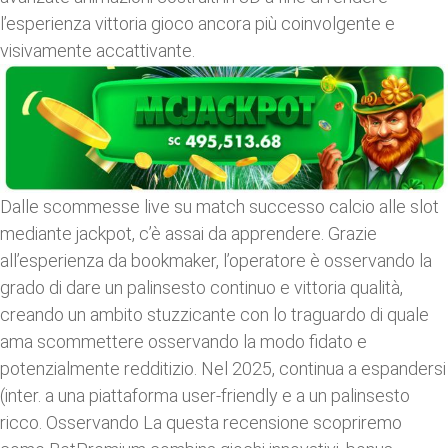
l’esperienza vittoria gioco ancora più coinvolgente e
visivamente accattivante.
Dalle scommesse live su match successo calcio alle slot
mediante jackpot, c’è assai da apprendere. Grazie
all’esperienza da bookmaker, l’operatore è osservando la
grado di dare un palinsesto continuo e vittoria qualità,
creando un ambito stuzzicante con lo traguardo di quale
ama scommettere osservando la modo fidato e
potenzialmente redditizio. Nel 2025, continua a espandersi
(inter. a una piattaforma user-friendly e a un palinsesto
ricco. Osservando La questa recensione scopriremo