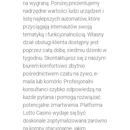
na wygraną. Poniżej prezentujemy
nadrzędne wartości ludzi urządzeń i
listę najlepszych automatów, które
przyciągają internautów swoją
tematyką i funkcjonalnością. Własny
dział obsługi klienta dostępny jest
poprzez całą dobę, siedmiu dzionki w
tygodniu. Skontaktujesz się z naszym
biurem komfortowo zbytnio
pośrednictwem czatu na żywo, e-
maila lub komórki. Profesjonalni
konsultanci szybko odpowiedzą na
każde pytania i pomogą rozwiązać
potencjalne zmartwienia. Platforma
Lotto Casino wydaje się być
doskonale zoptymalizowana zarówno
na kompy stacjonarne, jakim