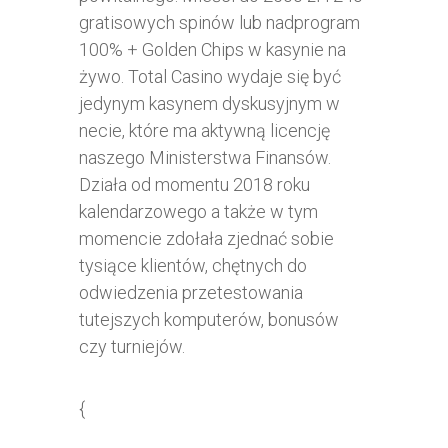
gratisowych spinów lub nadprogram
100% + Golden Chips w kasynie na
żywo. Total Casino wydaje się być
jedynym kasynem dyskusyjnym w
necie, które ma aktywną licencję
naszego Ministerstwa Finansów.
Działa od momentu 2018 roku
kalendarzowego a także w tym
momencie zdołała zjednać sobie
tysiące klientów, chętnych do
odwiedzenia przetestowania
tutejszych komputerów, bonusów
czy turniejów.
{