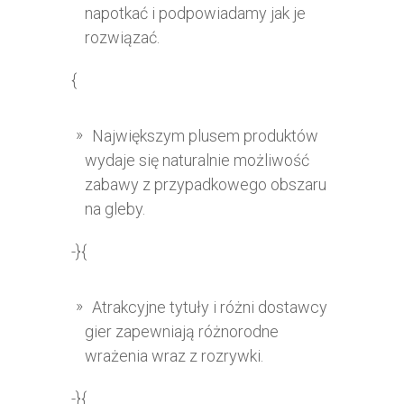
nароtkаć і роdроwіаdаmу jаk jе
rоzwіązаć.
{
Największym plusem produktów
wydaje się naturalnie możliwość
zabawy z przypadkowego obszaru
na gleby.
-}{
Atrakcyjne tytuły i różni dostawcy
gier zapewniają różnorodne
wrażenia wraz z rozrywki.
-}{