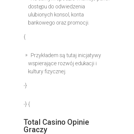
dostępu do odwiedzenia
ulubionych konsol, konta
bankowego oraz promocji.
{
Przykładem są tutaj inicjatywy
wspierające rozwój edukacji i
kultury fizycznej.
-}
-} {
Total Casino Opinie
Graczy