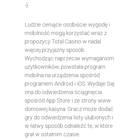
-}
Ludzie ceniące osobiście wygodę i
mobilność mogą korzystać wraz z
propozycji Total Casino w nadal
więcej przyjazny sposób.
Wychodząc naprzeciw wymaganiom
użytkowników, powstała program
mobilna na urządzenia spośród
programem Android i iOS. Wydaje Się
ona do odwiedzenia ściągnięcia
spośród App Store i ze strony www
domowej kasyna. Gracz może dodać
gry do odwiedzenia listy ulubionych i
w łatwy sposób odnaleźć te, w które
grał w ostatnim czasie.