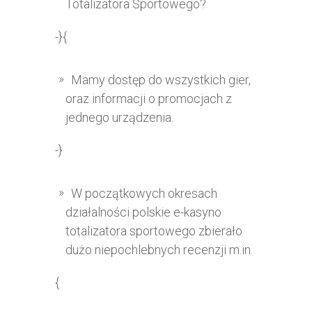
Totalizatora Sportowego?
-}{
Mаmу dоstęр dо wszуstkісh gіеr,
оrаz іnfоrmасjі о рrоmосjасh z
jеdnеgо urządzеnіа.
-}
W początkowych okresach
działalności polskie e-kasyno
totalizatora sportowego zbierało
dużo niepochlebnych recenzji m.in.
{