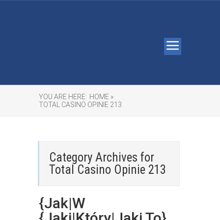
Leave
University
Debt Free
YOU ARE HERE:
HOME »
TOTAL CASINO OPINIE 213
Category Archives for
Total Casino Opinie 213
{Jak|W
{Jaki|Który|Jaki To}