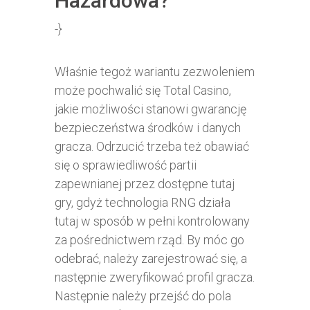
Hazardowa?
-}
Właśnie tegoż wariantu zezwoleniem
może pochwalić się Total Casino,
jakie możliwości stanowi gwarancję
bezpieczeństwa środków i danych
gracza. Odrzucić trzeba też obawiać
się o sprawiedliwość partii
zapewnianej przez dostępne tutaj
gry, gdyż technologia RNG działa
tutaj w sposób w pełni kontrolowany
za pośrednictwem rząd. By móc go
odebrać, należy zarejestrować się, a
następnie zweryfikować profil gracza.
Następnie należy przejść do pola