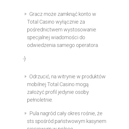
Gracz może zamknąć konto w
Total Casino wyłącznie za
pośrednictwem wystosowanie
specjalnej wiadomości do
odwiedzenia samego operatora.
-}
Odrzucić, na witrynie w produktów
mobilnej Total Casino mogą
założyć profil jedynie osoby
pełnoletnie.
Pula nagród cały okres rośnie, że
sts spośród państwowym kasynem
sieciowym w polsce.