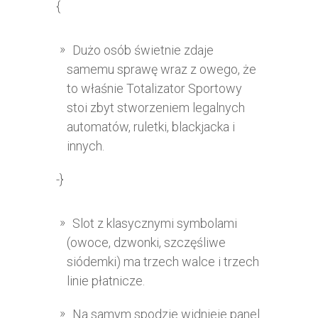
{
Dużo osób świetnie zdaje
samemu sprawę wraz z owego, że
to właśnie Totalizator Sportowy
stoi zbyt stworzeniem legalnych
automatów, ruletki, blackjacka i
innych.
-}
Slot z klasycznymi symbolami
(owoce, dzwonki, szczęśliwe
siódemki) ma trzech walce i trzech
linie płatnicze.
Na samym spodzie widnieje panel