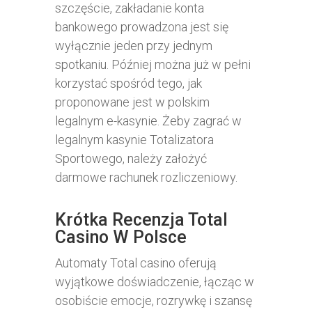
szczęście, zakładanie konta
bankowego prowadzona jest się
wyłącznie jeden przy jednym
spotkaniu. Później można już w pełni
korzystać spośród tego, jak
proponowane jest w polskim
legalnym e-kasynie. Żeby zagrać w
legalnym kasynie Totalizatora
Sportowego, należy założyć
darmowe rachunek rozliczeniowy.
Krótka Recenzja Total
Casino W Polsce
Automaty Total casino oferują
wyjątkowe doświadczenie, łącząc w
osobiście emocje, rozrywkę i szansę