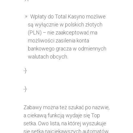
Wpłaty do Total Kasyno możliwe
są wyłącznie w polskich złotych
(PLN) – nie zaakceptować ma
możliwości zasilenia konta
bankowego gracza w odmiennych
walutach obcych.
-}
-}
Zabawy można też szukać po nazwie,
a ciekawą funkcją wydaje się Top
setka. Owo lista, na której wyszukuje
się setka najciekawszych automatów,