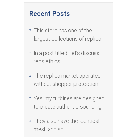
Recent Posts
This store has one of the
largest collections of replica
In a post titled Let’s discuss
reps ethics
The replica market operates
without shopper protection
Yes, my turbines are designed
to create authentic-sounding
They also have the identical
mesh and sq