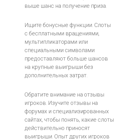
выше шанс на получение приза.
Ищите бонусные функции. Слоты
с бесплатными вращениями,
мультипликаторами или
специальными символами
предоставляют больше шансов
на крупные выигрыши без
дополнительных затрат.
Обратите внимание на отзывы
игроков. Изучите отзывы на
форумах и специализированных
сайтах, чтобы понять, какие слоты
действительно приносят
выигрыши. Опыт других игроков