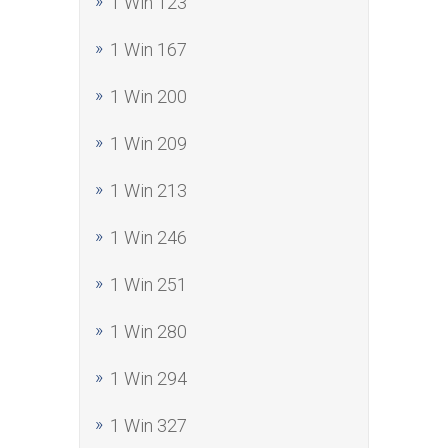
1 Win 123
1 Win 167
1 Win 200
1 Win 209
1 Win 213
1 Win 246
1 Win 251
1 Win 280
1 Win 294
1 Win 327