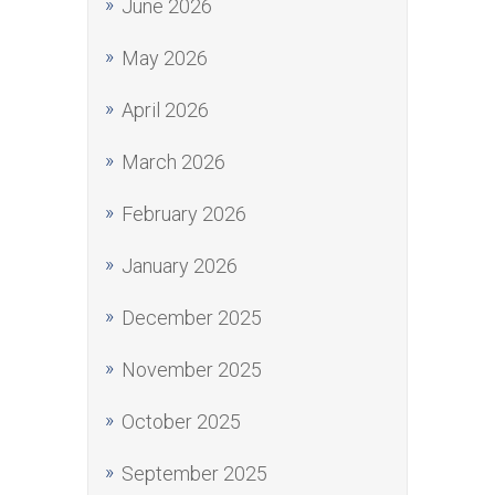
June 2026
May 2026
April 2026
March 2026
February 2026
January 2026
December 2025
November 2025
October 2025
September 2025