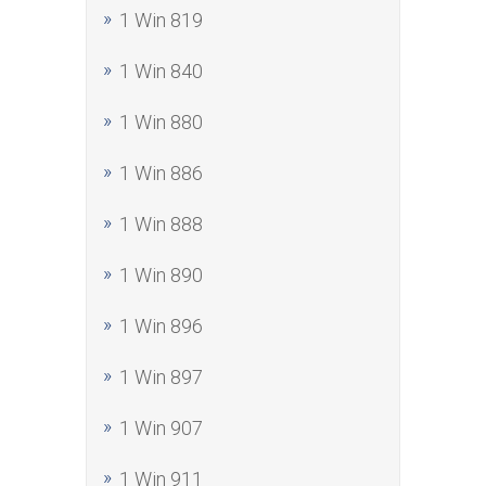
1 Win 819
1 Win 840
1 Win 880
1 Win 886
1 Win 888
1 Win 890
1 Win 896
1 Win 897
1 Win 907
1 Win 911