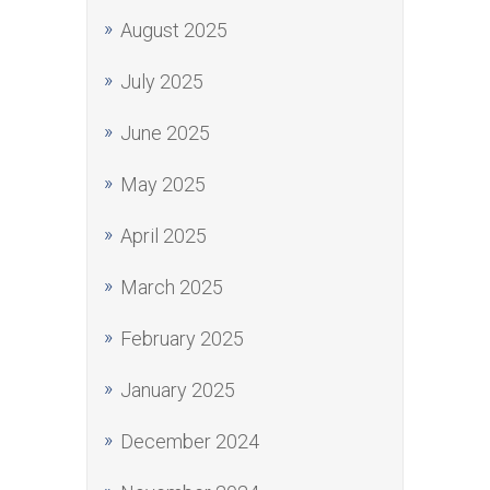
August 2025
July 2025
June 2025
May 2025
April 2025
March 2025
February 2025
January 2025
December 2024