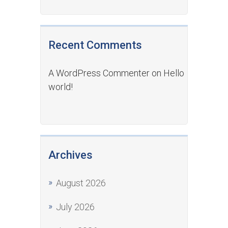
Recent Comments
A WordPress Commenter
on
Hello
world!
Archives
August 2026
July 2026