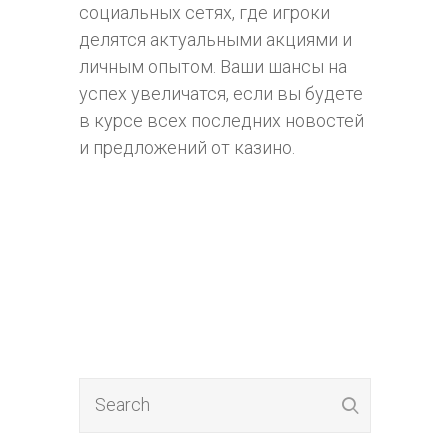
социальных сетях, где игроки
делятся актуальными акциями и
личным опытом. Ваши шансы на
успех увеличатся, если вы будете
в курсе всех последних новостей
и предложений от казино.