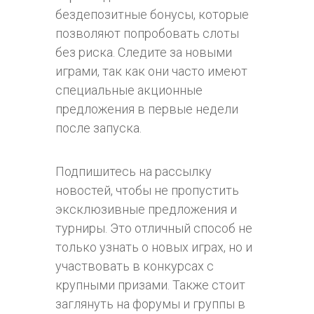
бездепозитные бонусы, которые
позволяют попробовать слоты
без риска. Следите за новыми
играми, так как они часто имеют
специальные акционные
предложения в первые недели
после запуска.
Подпишитесь на рассылку
новостей, чтобы не пропустить
эксклюзивные предложения и
турниры. Это отличный способ не
только узнать о новых играх, но и
участвовать в конкурсах с
крупными призами. Также стоит
заглянуть на форумы и группы в