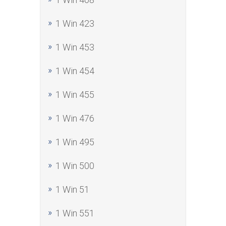
1 Win 423
1 Win 453
1 Win 454
1 Win 455
1 Win 476
1 Win 495
1 Win 500
1 Win 51
1 Win 551