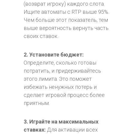
(возврат игроку) каждого слота.
Ищите автоматы с RTP выше 95%.
Чем больше этот показатель, тем
выше вероятность вернуть часть
своих ставок.
2. Установите бюджет:
Определите, сколько готовы
потратить, и придерживайтесь
этого лимита. Это поможет
избежать ненужных потерь и
сделает игровой процесс более
приятным.
3. Играйте на максимальных
ставках:
Для активации всех