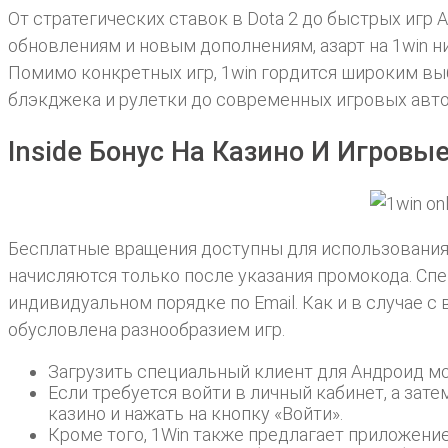
От стратегических ставок в Dota 2 до быстрых игр 
обновлениям и новым дополнениям, азарт на 1win н
Помимо конкретных игр, 1win гордится широким вы
блэкджека и рулетки до современных игровых автом
Inside Бонус На Казино И Игровы
Бесплатные вращения доступны для использования в
начисляются только после указания промокода. Спе
индивидуальном порядке по Email. Как и в случае 
обусловлена разнообразием игр.
Загрузить специальный клиент для Андроид мо
Если требуется войти в личный кабинет, а зат
казино и нажать на кнопку «Войти».
Кроме того, 1Win также предлагает приложение 