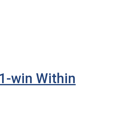
-win Within