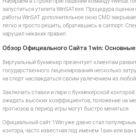
Набираем в строке-приглашении команду «winsat for
запуститься утилита WinSAT.exe. Процедура оценк
работы WinSAT дополнительное окно CMD закрывает
легко и просто решить, обратившись в саппорт. Сп
нарушил никаких правил.
Обзор Официального Сайта 1win: Основны
Виртуальный букмекер презентует клиентам развит
государственного лицензирования несколько затру
на спорт наслаждаться своим увлечением из любой
Заключать ставки и пари с букмекерской конторой 
ожидать высоких коэффициентов, положение на мес
прогнозов в период игры могут быстро меняться.
Официальный сайт 1Win уже давно стал популярным 
контора, часто известная под именем 1вин или ван