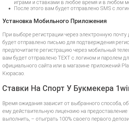
играми и ставками в любое время и в любом м
После этого вам будет отправлено SMS с логи
Установка Мобильного Приложения
При выборе регистрации через электронную почту д
будет отправлено письмо для подтверждения регист
предпочитаете регистрацию через мобильный телеф
вам будет отправлено TEXT с логином и паролем дл
официального сайта или в магазине приложений Pla
Кюрасао.
Ставки На Спорт У Букмекера 1wi
Время ожидания зависит от выбранного способа, об
ему действительную лицензию на предоставление ус
выполнить, – отыграть 100% своего первого депози