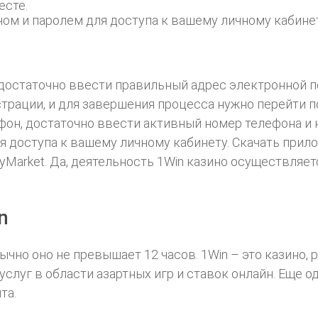
есте.
ном и паролем для доступа к вашему личному кабинет
остаточно ввести правильный адрес электронной по
рации, и для завершения процесса нужно перейти по
он, достаточно ввести активный номер телефона и н
я доступа к вашему личному кабинету. Скачать прило
yMarket. Да, деятельность 1Win казино осуществляе
n
ычно оно не превышает 12 часов. 1Win – это казино,
луг в области азартных игр и ставок онлайн. Еще о
та.