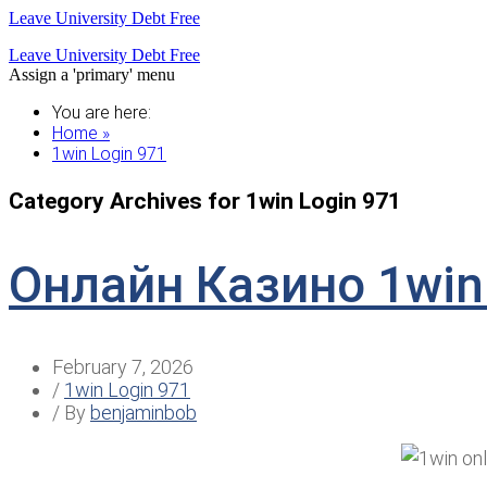
Leave University Debt Free
Leave University Debt Free
Assign a 'primary' menu
You are here:
Home »
1win Login 971
Category Archives for
1win Login 971
Онлайн Казино 1win
February 7, 2026
/
1win Login 971
/ By
benjaminbob