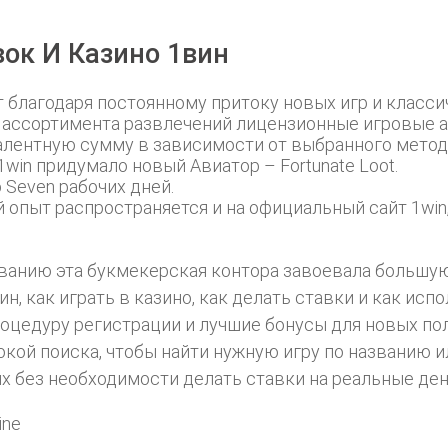
ок И Казино 1вин
благодаря постоянному притоку новых игр и класси
 ассортимента развлечений лицензионные игровые 
алентную сумму в зависимости от выбранного метод
1win придумало новый Авиатор – Fortunate Loot.
 Seven рабочих дней.
опыт распространяется и на официальный сайт 1win,
анию эта букмекерская контора завоевала большую 
ин, как играть в казино, как делать ставки и как ис
оцедуру регистрации и лучшие бонусы для новых пол
кой поиска, чтобы найти нужную игру по названию и
их без необходимости делать ставки на реальные ден