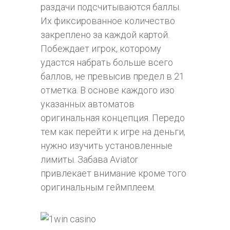
раздачи подсчитываются баллы.
Их фиксированное количество
закреплено за каждой картой.
Побеждает игрок, которому
удастся набрать больше всего
баллов, не превысив предел в 21
отметка. В основе каждого изо
указанных автоматов
оригинальная концепция. Передо
тем как перейти к игре на деньги,
нужно изучить установленные
лимиты. Забава Aviator
привлекает внимание кроме того
оригинальным геймплеем.