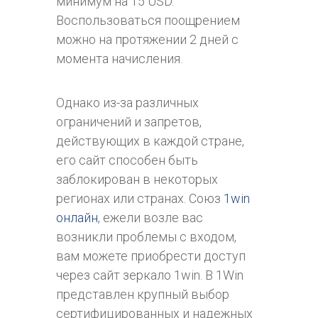
минимум на 15 USD.
Воспользоваться поощрением
можно на протяжении 2 дней с
момента начисления.
Однако из-за различных
ограничений и запретов,
действующих в каждой стране,
его сайт способен быть
заблокирован в некоторых
регионах или странах. Союз
1win
онлайн
, ежели возле вас
возникли проблемы с входом,
вам можете приобрести доступ
через сайт зеркало 1win. В 1Win
представлен крупный выбор
сертифицированных и надежных