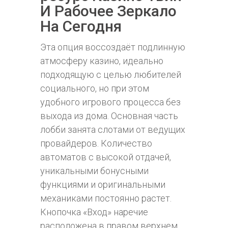
И Рабочее Зеркало
На Сегодня
Эта опция воссоздаёт подлинную
атмосферу казино, идеально
подходящую с целью любителей
социального, но при этом
удобного игрового процесса без
выхода из дома. Основная часть
лобби занята слотами от ведущих
провайдеров. Количество
автоматов с высокой отдачей,
уникальными бонусными
функциями и оригинальными
механиками постоянно растет.
Кнопочка «Вход» наречие
расположена в правом верхнем