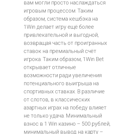
вам могли просто наслаждаться
игровым процессом. Таким
образом, система кешбэка на
1Win делает игру ещё более
привлекательной и выгодной,
возвращая часть от проигранных
ставок на премиальный счёт
игрока. Таким образом, 1Win Bet
открывает отличные
возможности ради увеличения
потенциального выигрыша на
спортивных ставках. В различие
от слотов, в классических
азартных играх на победу влияет
не только удача. Минимальный
взнос в 1 Win казино – 500 рублей,
минимальный вывод на карту –