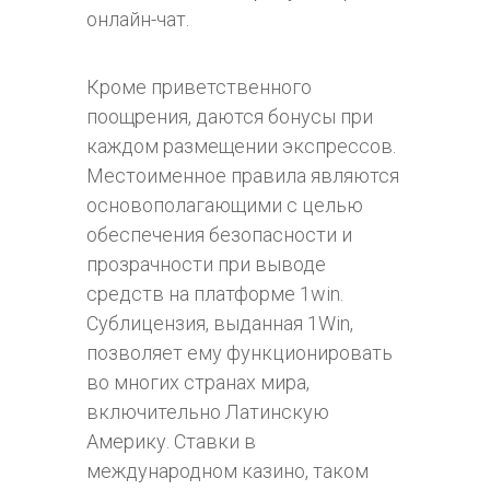
онлайн-чат.
Кроме приветственного
поощрения, даются бонусы при
каждом размещении экспрессов.
Местоименное правила являются
основополагающими с целью
обеспечения безопасности и
прозрачности при выводе
средств на платформе 1win.
Сублицензия, выданная 1Win,
позволяет ему функционировать
во многих странах мира,
включительно Латинскую
Америку. Ставки в
международном казино, таком