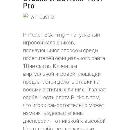
Pro
Plinko от BGaming – популярный
игровой калашников,
пользующийся спросом среди
посетителей официального сайта
1Вин casino. Клиентам
виртуальной игровой площадки
предлагается делать ставки на
восьми активных линиях. Главная
особенность слота Plinko в том,
что игрок самостоятельно может
изменять здесь степень
дисперсии – от низкой к высокой.
Портал работает на законных