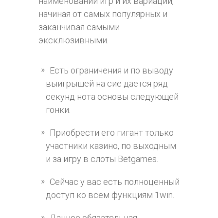
наименований игр и их вариаций,
начиная от самых популярных и
заканчивая самыми
эксклюзивными.
Есть ограничения и по выводу
выигрышей на сие дается ряд
секунд нота основы следующей
гонки.
Приобрести его гигант только
участники казино, по выходным
и за игру в слоты Betgames.
Сейчас у вас есть полноценный
доступ ко всем функциям 1win.
Данное обязательная