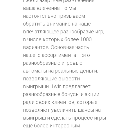
Ежели азартные развлечения –
ваша влечение, то мы
настоятельно призываем
обратить внимание на наше
впечатляющее разнообразие игр,
в числе которых более 1000
вариантов. Основная часть
нашего ассортимента – это
разнообразные игровые
автоматы на реальные деньги,
позволяющие вывести
выигрыши. 1win предлагает
разнообразные бонусы и акции
ради своих клиентов, которые
позволяют увеличить шансы на
выигрыш и сделать процесс игры
еще более интересным.