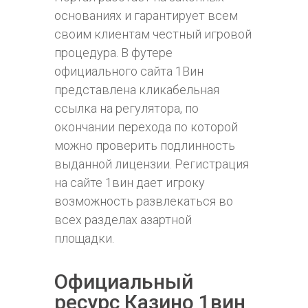
основаниях и гарантирует всем
своим клиентам честный игровой
процедура. В футере
официального сайта 1Вин
представлена кликабельная
ссылка на регулятора, по
окончании перехода по которой
можно проверить подлинность
выданной лицензии. Регистрация
на сайте 1вин дает игроку
возможность развлекаться во
всех разделах азартной
площадки.
Официальный
ресурс Казино 1вин