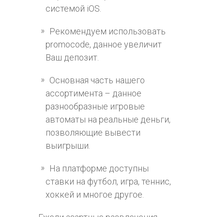
системой iOS.
Рекомендуем использовать
promocode, данное увеличит
Ваш депозит.
Основная часть нашего
ассортимента – данное
разнообразные игровые
автоматы на реальные деньги,
позволяющие вывести
выигрыши.
На платформе доступны
ставки на футбол, игра, теннис,
хоккей и многое другое.