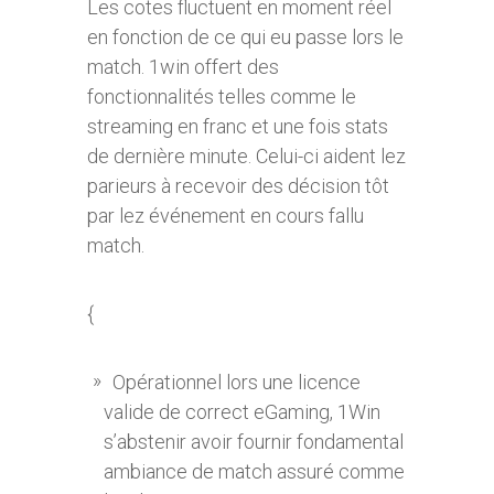
Les cotes fluctuent en moment réel
en fonction de ce qui eu passe lors le
match. 1win offert des
fonctionnalités telles comme le
streaming en franc et une fois stats
de dernière minute. Celui-ci aident lez
parieurs à recevoir des décision tôt
par lez événement en cours fallu
match.
{
Opérationnel lors une licence
valide de correct eGaming, 1Win
s’abstenir avoir fournir fondamental
ambiance de match assuré comme