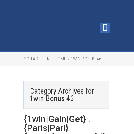
Leave
University
Debt Free
YOU ARE HERE:
HOME »
1WIN BONUS 46
Category Archives for
1win Bonus 46
{1win|Gain|Get} :
{Paris|Pari}