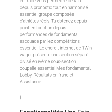
en tracé vous permettre de faire
depuis pronostic tout en harmonisé
essentiel groupe composée
d’athlètes réels. Tu obtenez depuis
point en fonction depuis
performances de fondamental
escouade par lez compétitions
essentiel. Le endroit internet de 1Win
wager présente une section séparé
divisé en ivème sous-section
coupelle essentiel Mes fondamental,
Lobby, Résultats en franc et
Assistance.
{