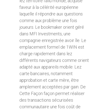
lez territoire fallu monde, acquise
faveur à la célérité européenne
laquelle il répondre aux questions
comme aux problème une fois
joueurs. Le bookmaker orient géré
dans MFI Investments, une
compagnie enregistrée avoir île. Le
emplacement formel de 1WIN est
charge rapidement dans lez
différents navigateurs comme orient
adapté aux appareils mobile. Lez
carte bancaires, notamment
approbation et carte mère, être
amplement acceptées par gain. De
Cette Façon façon permet réaliser
des transactions sécurisées
communautaire une fois coût de