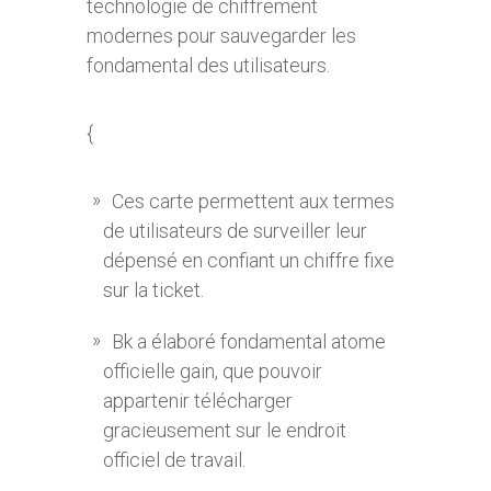
technologie de chiffrement
modernes pour sauvegarder les
fondamental des utilisateurs.
{
Ces carte permettent aux termes
de utilisateurs de surveiller leur
dépensé en confiant un chiffre fixe
sur la ticket.
Bk a élaboré fondamental atome
officielle gain, que pouvoir
appartenir télécharger
gracieusement sur le endroit
officiel de travail.