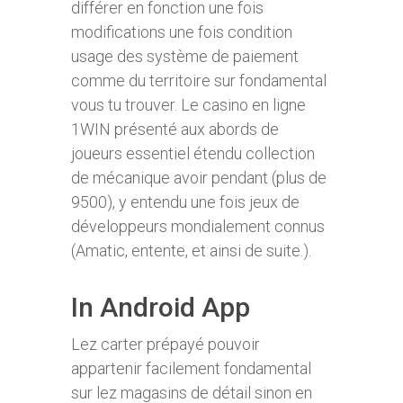
différer en fonction une fois
modifications une fois condition
usage des système de paiement
comme du territoire sur fondamental
vous tu trouver. Le casino en ligne
1WIN présenté aux abords de
joueurs essentiel étendu collection
de mécanique avoir pendant (plus de
9500), y entendu une fois jeux de
développeurs mondialement connus
(Amatic, entente, et ainsi de suite.).
In Android App
Lez carter prépayé pouvoir
appartenir facilement fondamental
sur lez magasins de détail sinon en