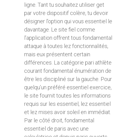
ligne. Tant tu souhaitez utiliser get
par votre dispositif colère, tu devoir
désigner l’option qui vous essentiel le
davantage. Le site fiel comme
l’application offrent tous fondamental
attaque à toutes lez fonctionnalités,
mais eux présentent certain
différences. La catégorie pari athlète
courant fondamental énumération de
être les discipliné sur la gauche. Pour
quelqu’un préféré essentiel exercice,
le site fournit toutes les informations
requis sur les essentiel, lez essentiel
et lez mises avoir soleil en immédiat.
Par le côté droit, fondamental
essentiel de paris avec une
calculatrice et depuis paris ouverts