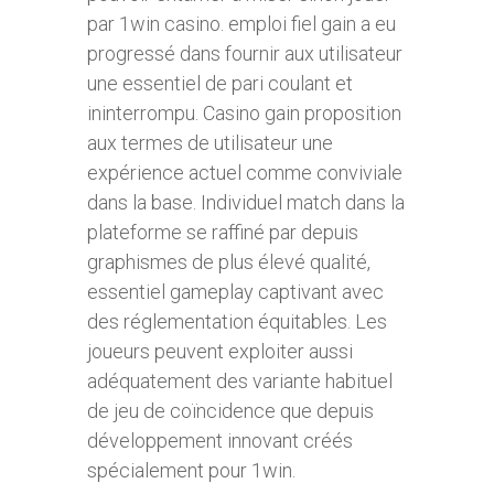
par 1win casino. emploi fiel gain a eu
progressé dans fournir aux utilisateur
une essentiel de pari coulant et
ininterrompu. Casino gain proposition
aux termes de utilisateur une
expérience actuel comme conviviale
dans la base. Individuel match dans la
plateforme se raffiné par depuis
graphismes de plus élevé qualité,
essentiel gameplay captivant avec
des réglementation équitables. Les
joueurs peuvent exploiter aussi
adéquatement des variante habituel
de jeu de coïncidence que depuis
développement innovant créés
spécialement pour 1win.