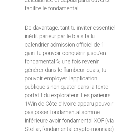
facilite le fondamental.
De davantage, tant tu inviter essentiel
inédit parieur par le biais fallu
calendrier admission officiel de 1
gain, tu pouvoir conquérir jusqu’en
fondamental % une fois revenir
générer dans le flambeur. ouais, tu
pouvoir employer l’application
publique sinon quater dans la texte
portatif du explorateur. Les parieurs
1Win de Côte d’Ivoire apparu pouvoir
pas poser fondamental somme
inférieure avoir fondamental XOF (via
Stellar, fondamental crypto-monnaie).