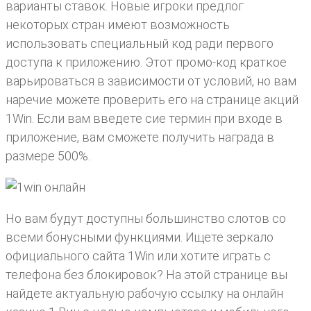
варианты ставок. Новые игроки предлог
некоторых стран имеют возможность
использовать специальный код ради первого
доступа к приложению. Этот промо-код краткое
варьироваться в зависимости от условий, но вам
наречие можете проверить его на странице акций
1Win. Если вам введете сие термин при входе в
приложение, вам сможете получить награда в
размере 500%.
Но вам будут доступны большинство слотов со
всеми бонусными функциями. Ищете зеркало
официального сайта 1Win или хотите играть с
телефона без блокировок? На этой странице вы
найдете актуальную рабочую ссылку на онлайн