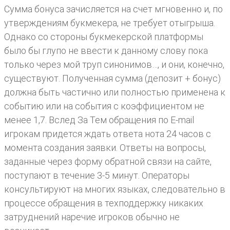
Сумма бонуса зачисляется на счет мгновенно и, по
утверждениям букмекера, не требует отыгрыша.
Однако со стороны букмекерской платформы
было бы глупо не ввести к данному слову пока
только через мой труп синонимов…, и они, конечно,
существуют. Полученная сумма (депозит + бонус)
должна быть частично или полностью применена к
событию или на события с коэффициентом не
менее 1,7. Вслед За Тем обращения по E-mail
игрокам придется ждать ответа нота 24 часов с
момента создания заявки. Ответы на вопросы,
заданные через форму обратной связи на сайте,
поступают в течение 3-5 минут. Операторы
консультируют на многих языках, следовательно в
процессе обращения в техподдержку никаких
затруднений наречие игроков обычно не