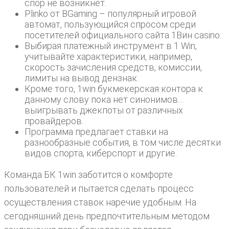
спор не возникнет.
Plinko от BGaming – популярный игровой
автомат, пользующийся спросом среди
посетителей официального сайта 1Вин casino.
Выбирая платежный инструмент в 1 Win,
учитывайте характеристики, например,
скорость зачисления средств, комиссии,
лимиты на вывод дензнак.
Кроме того, 1win букмекерская контора к
данному слову пока нет синонимов…
выигрывать джекпоты от различных
провайдеров.
Программа предлагает ставки на
разнообразные события, в том числе десятки
видов спорта, киберспорт и другие.
Команда БК 1win заботится о комфорте
пользователей и пытается сделать процесс
осуществления ставок наречие удобным. На
сегодняшний день предпочтительным методом