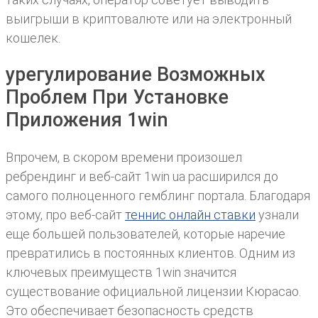
выигрыши в криптовалюте или на электронный
кошелек.
урегулирование Возможных
Проблем При Установке
Приложения 1win
Впрочем, в скором времени произошел
ребрендинг и веб-сайт 1win ua расширился до
самого полноценного гемблинг портала. Благодаря
этому, про веб-сайт
теннис онлайн ставки
узнали
еще большей пользователей, которые наречие
превратились в постоянных клиентов. Одним из
ключевых преимуществ 1win значится
существование официальной лицензии Кюрасао.
Это обеспечивает безопасность средств