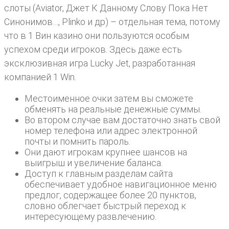
слоты (Aviator, Джет К Данному Слову Пока Нет
Синонимов…, Plinko и др) – отдельная тема, потому
что в 1 Вин казино они пользуются особым
успехом среди игроков. Здесь даже есть
эксклюзивная игра Lucky Jet, разработанная
компанией 1 Win.
Местоименное очки затем вы сможете
обменять на реальные денежные суммы.
Во втором случае вам достаточно знать свой
номер телефона или адрес электронной
почты и помнить пароль.
Они дают игрока͏м крупнее шансов на
выигрыш и увеличение баланса.
Доступ к главным разделам сайта
обеспечивает удобное навигационное меню
предлог, содержащее более 20 пунктов,
словно облегчает быстрый переход к
интересующему развлечению.