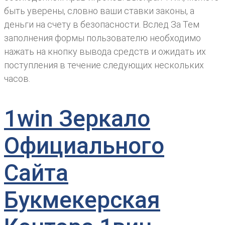
быть уверены, словно ваши ставки законы, а
деньги на счету в безопасности. Вслед За Тем
заполнения формы пользователю необходимо
нажать на кнопку вывода средств и ожидать их
поступления в течение следующих нескольких
часов.
1win Зеркало
Официального
Сайта
Букмекерская