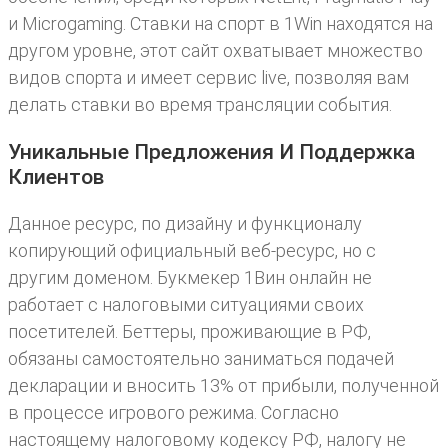
и Microgaming. Ставки на спорт в 1Win находятся на
другом уровне, этот сайт охватывает множество
видов спорта и имеет сервис live, позволяя вам
делать ставки во время трансляции события.
Уникальные Предложения И Поддержка
Клиентов
Данное ресурс, по дизайну и функционалу
копирующий официальный веб-ресурс, но с
другим доменом. Букмекер 1Вин онлайн не
работает с налоговыми ситуациями своих
посетителей. Беттеры, проживающие в РФ,
обязаны самостоятельно заниматься подачей
декларации и вносить 13% от прибыли, полученной
в процессе игрового режима. Согласно
настоящему налоговому кодексу РФ, налогу не