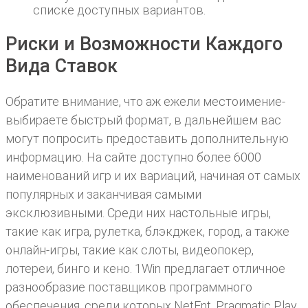
списке доступных вариантов.
Риски ͏и Возможно͏сти Каждого
Вида Ставок
Обратите внимание, что аж ежели местоимение-
выбираете быстрый формат, в дальнейшем вас
могут попросить предоставить дополнительную
информацию. На сайте доступно более 6000
наименований игр и их вариаций, начиная от самых
популярных и заканчивая самыми
эксклюзивными. Среди них настольные игры,
такие как игра, рулетка, блэкджек, город, а также
онлайн-игры, такие как слоты, видеопокер,
лотереи, бинго и кено. 1Win предлагает отличное
разнообразие поставщиков программного
обеспечения, среди которых NetEnt, Pragmatic Play