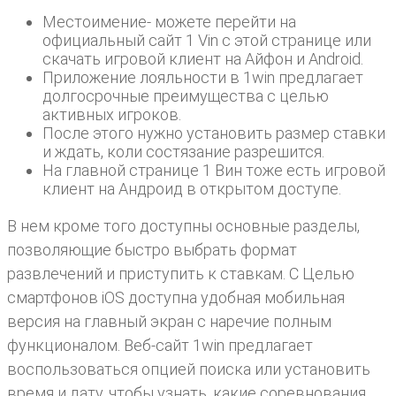
Местоимение- можете перейти на
официальный сайт 1 Vin с этой странице или
скачать игровой клиент на Айфон и Android.
Приложение лояльности в 1win предлагает
долгосрочные преимущества с целью
активных игроков.
После этого нужно установить размер ставки
и ждать, коли состязание разрешится.
На главной странице 1 Вин тоже есть игровой
клиент на Андроид в открытом доступе.
В нем кроме того доступны основные разделы,
позволяющие быстро выбрать формат
развлечений и приступить к ставкам. С Целью
смартфонов iOS доступна удобная мобильная
версия на главный экран с наречие полным
функционалом. Веб-сайт 1win предлагает
воспользоваться опцией поиска или установить
время и дату, чтобы узнать, какие соревнования