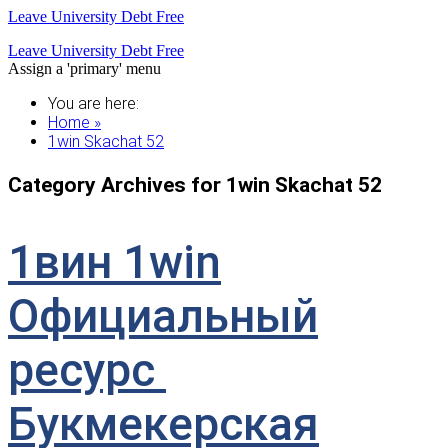
Leave University Debt Free
Leave University Debt Free
Assign a 'primary' menu
You are here:
Home »
1win Skachat 52
Category Archives for
1win Skachat 52
1вин 1win
Официальный
ресурс ️
Букмекерская