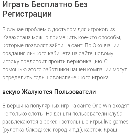
Играть Бесплатно Без
Регистрации
В случае проблем с доступом для игроков из
Казахстана можно применить кое-кто способы,
которые позволят зайти на сайт. По Окончании
создания личного кабинета на сайте, новому
игроку предстоит пройти верификацию. С
помощью этого работники нашей компании могут
определить годы новоиспеченного игрока.
вскую Жалуются Пользователи
В вершина популярных игр на сайте One Win входят
не только слоты. На деньги пользователи клуба
развлекаются в poker, настольные игры, live games
(рулетка, блкэджек, город и т.д.), картеж. Краш