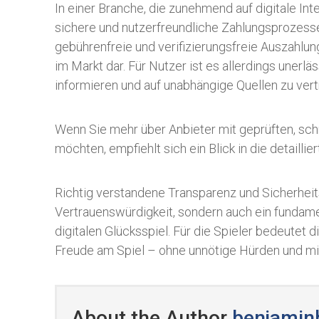
In einer Branche, die zunehmend auf digitale Int
sichere und nutzerfreundliche Zahlungsprozesse
gebührenfreie und verifizierungsfreie Auszahlun
im Markt dar. Für Nutzer ist es allerdings unerlä
informieren und auf unabhängige Quellen zu vert
Wenn Sie mehr über Anbieter mit geprüften, sc
möchten, empfiehlt sich ein Blick in die detailli
Richtig verstandene Transparenz und Sicherheits
Vertrauenswürdigkeit, sondern auch ein fundamen
digitalen Glücksspiel. Für die Spieler bedeutet 
Freude am Spiel – ohne unnötige Hürden und mi
About the Author
benjamin