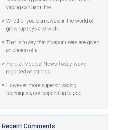
vaping can harm the
Whether youre a newbie in the world of
grownup toys and wish
That is to say that if vapor users are given
an choice of a
Here at Medical News Today, weve
reported on studies
However, more superior vaping
techniques, corresponding to pod
Recent Comments