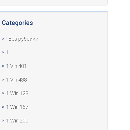
Categories
! Без рубрики
1
1 Vin 401
1 Vin 488
1 Win 123
1 Win 167
1 Win 200