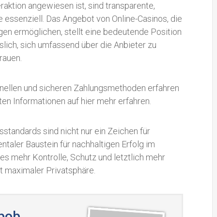
eraktion angewiesen ist, sind transparente,
 essenziell. Das Angebot von Online-Casinos, die
gen ermöglichen, stellt eine bedeutende Position
sslich, sich umfassend über die Anbieter zu
rauen.
hnellen und sicheren Zahlungsmethoden erfahren
erten Informationen auf hier mehr erfahren.
standards sind nicht nur ein Zeichen für
taler Baustein für nachhaltigen Erfolg im
dies mehr Kontrolle, Schutz und letztlich mehr
t maximaler Privatsphäre.
bob