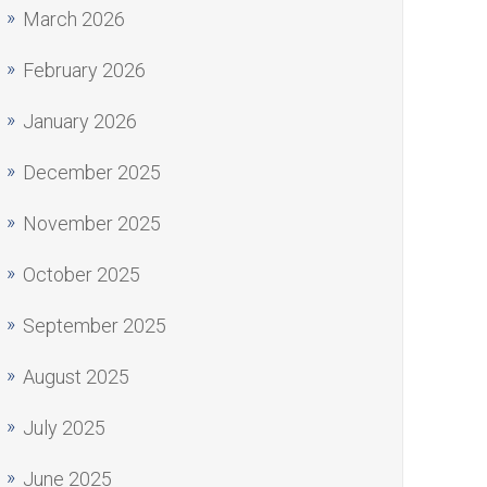
March 2026
February 2026
January 2026
December 2025
November 2025
October 2025
September 2025
August 2025
July 2025
June 2025