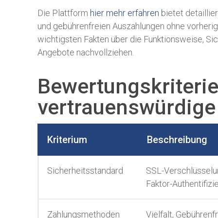
Die Plattform
hier mehr erfahren
bietet detaillie
und gebührenfreien Auszahlungen ohne vorherige
wichtigsten Fakten über die Funktionsweise, Si
Angebote nachvollziehen.
Bewertungskriterie
vertrauenswürdige
Kriterium
Beschreibung
Sicherheitsstandard
SSL-Verschlüsselu
Faktor-Authentifizi
Zahlungsmethoden
Vielfalt, Gebührenfr