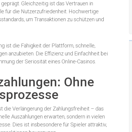
prägt. Gleichzeitig ist das Vertrauen in
e für die Nutzerzufriedenheit. Hochwertige
sstandards, um Transaktionen zu schützen und
ist die Fähigkeit der Plattform, schnelle,
en anzubieten. Die Effizienz und Einfachheit bei
mung der Seriosität eines Online-Casinos.
uszahlungen: Ohne
gsprozesse
t die Verlängerung der Zahlungsfreiheit – das
nelle Auszahlungen erwarten, sondern in vielen
se. Dies ist insbesondere für Spieler attraktiv,