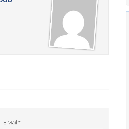
E-Mail *