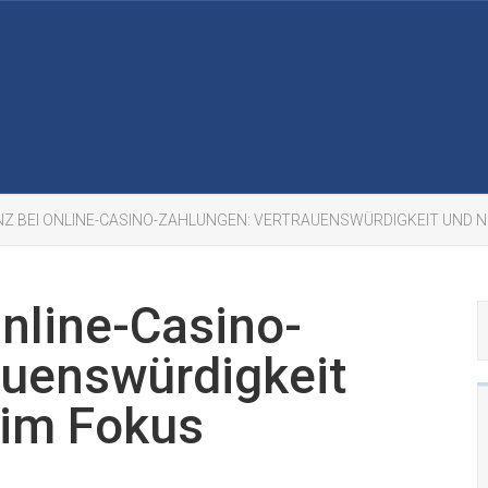
Z BEI ONLINE-CASINO-ZAHLUNGEN: VERTRAUENSWÜRDIGKEIT UND 
nline-Casino-
auenswürdigkeit
 im Fokus