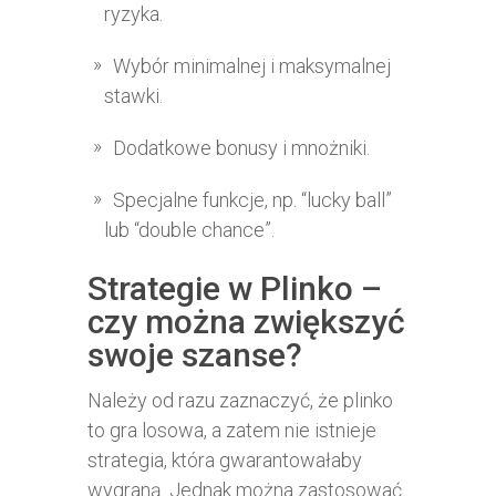
ryzyka.
Wybór minimalnej i maksymalnej
stawki.
Dodatkowe bonusy i mnożniki.
Specjalne funkcje, np. “lucky ball”
lub “double chance”.
Strategie w Plinko –
czy można zwiększyć
swoje szanse?
Należy od razu zaznaczyć, że plinko
to gra losowa, a zatem nie istnieje
strategia, która gwarantowałaby
wygraną. Jednak można zastosować