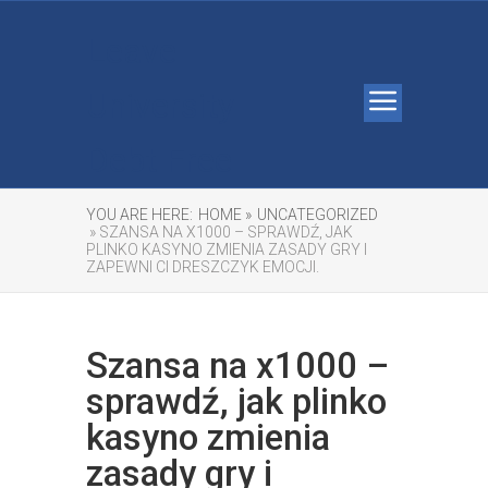
Leave
University
Debt Free
YOU ARE HERE:
HOME »
UNCATEGORIZED
» SZANSA NA X1000 – SPRAWDŹ, JAK
PLINKO KASYNO ZMIENIA ZASADY GRY I
ZAPEWNI CI DRESZCZYK EMOCJI.
Szansa na x1000 –
sprawdź, jak plinko
kasyno zmienia
zasady gry i