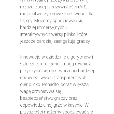
rozszerzonej rzeczywistości (AR),
może otworzyć nowe możliwości dla
tej gry. Możemy spodziewać się
bardziej immersyjnych i
interaktywnych wersji plinko, które
jeszcze bardziej zaangażują graczy.
Innowacje w dziedzinie algorytmów i
sztucznej inteligencji mogą również
przyczynić się do stworzenia bardziej
sprawiedliwych i transparentnych
gier plinko. Ponadto, coraz większą
wagę przypisywa się
bezpieczeństwu graczy oraz
odpowiedzialnej grze w kasynie. W
przyszłości możemy spodziewać się