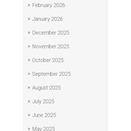
February 2026
January 2026
December 2025
November 2025
October 2025
September 2025
August 2025
July 2025
June 2025
May 2025