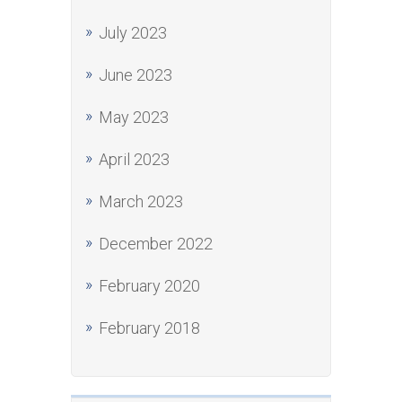
July 2023
June 2023
May 2023
April 2023
March 2023
December 2022
February 2020
February 2018