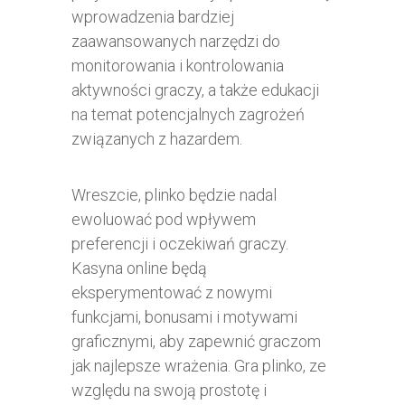
wprowadzenia bardziej
zaawansowanych narzędzi do
monitorowania i kontrolowania
aktywności graczy, a także edukacji
na temat potencjalnych zagrożeń
związanych z hazardem.
Wreszcie, plinko będzie nadal
ewoluować pod wpływem
preferencji i oczekiwań graczy.
Kasyna online będą
eksperymentować z nowymi
funkcjami, bonusami i motywami
graficznymi, aby zapewnić graczom
jak najlepsze wrażenia. Gra plinko, ze
względu na swoją prostotę i