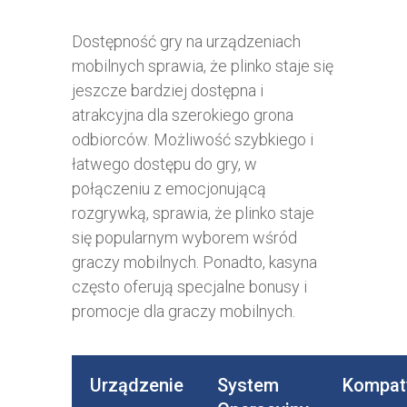
Dostępność gry na urządzeniach
mobilnych sprawia, że plinko staje się
jeszcze bardziej dostępna i
atrakcyjna dla szerokiego grona
odbiorców. Możliwość szybkiego i
łatwego dostępu do gry, w
połączeniu z emocjonującą
rozgrywką, sprawia, że plinko staje
się popularnym wyborem wśród
graczy mobilnych. Ponadto, kasyna
często oferują specjalne bonusy i
promocje dla graczy mobilnych.
Urządzenie
System
Kompat