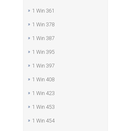
1 Win 361
1 Win 378
1 Win 387
1 Win 395
1 Win 397
1 Win 408
1 Win 423
1 Win 453
1 Win 454