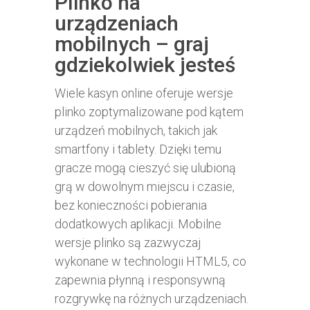
Plinko na
urządzeniach
mobilnych – graj
gdziekolwiek jesteś
Wiele kasyn online oferuje wersje
plinko zoptymalizowane pod kątem
urządzeń mobilnych, takich jak
smartfony i tablety. Dzięki temu
gracze mogą cieszyć się ulubioną
grą w dowolnym miejscu i czasie,
bez konieczności pobierania
dodatkowych aplikacji. Mobilne
wersje plinko są zazwyczaj
wykonane w technologii HTML5, co
zapewnia płynną i responsywną
rozgrywkę na różnych urządzeniach.