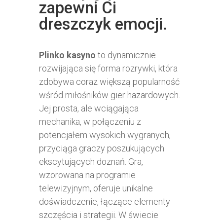
zapewni Ci
dreszczyk emocji.
Plinko kasyno
to dynamicznie
rozwijająca się forma rozrywki, która
zdobywa coraz większą popularność
wśród miłośników gier hazardowych.
Jej prosta, ale wciągająca
mechanika, w połączeniu z
potencjałem wysokich wygranych,
przyciąga graczy poszukujących
ekscytujących doznań. Gra,
wzorowana na programie
telewizyjnym, oferuje unikalne
doświadczenie, łączące elementy
szczęścia i strategii. W świecie