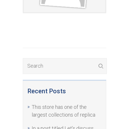
Recent Posts
This store has one of the
largest collections of replica
In a post titled Let’s discuss