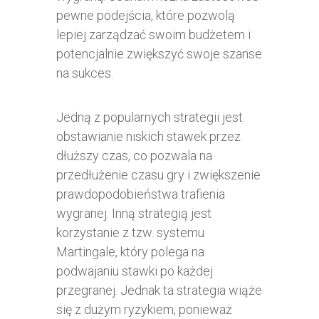
pewne podejścia, które pozwolą
lepiej zarządzać swoim budżetem i
potencjalnie zwiększyć swoje szanse
na sukces.
Jedną z popularnych strategii jest
obstawianie niskich stawek przez
dłuższy czas, co pozwala na
przedłużenie czasu gry i zwiększenie
prawdopodobieństwa trafienia
wygranej. Inną strategią jest
korzystanie z tzw. systemu
Martingale, który polega na
podwajaniu stawki po każdej
przegranej. Jednak ta strategia wiąże
się z dużym ryzykiem, ponieważ