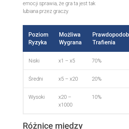
emocji sprawia, że gra ta jest tak
lubiana przez graczy.
Poziom
Możliwa
Prawdopodob
Ryzyka
Wygrana
Trafienia
Niski
x1 – x5
70%
Średni
x5 – x20
20%
Wysoki
x20 –
10%
x1000
Różnice między