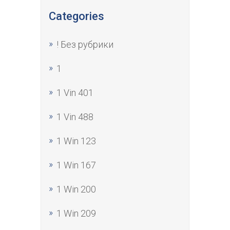
Categories
! Без рубрики
1
1 Vin 401
1 Vin 488
1 Win 123
1 Win 167
1 Win 200
1 Win 209