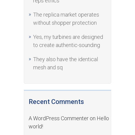
reps ethics
The replica market operates
without shopper protection
Yes, my turbines are designed
to create authentic-sounding
They also have the identical
mesh and sq
Recent Comments
A WordPress Commenter
on
Hello
world!