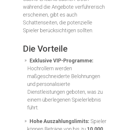
während die Angebote verführerisch
erscheinen, gibt es auch
Schattenseiten, die potenzielle
Spieler berücksichtigen sollten.
Die Vorteile
Exklusive VIP-Programme:
Hochrollern werden
maßgeschneiderte Belohnungen
und personalisierte
Dienstleistungen geboten, was zu
einem überlegenen Spielerlebnis
führt.
Hohe Auszahlungslimits:
Spieler
können Beträge von bis zu
10.000