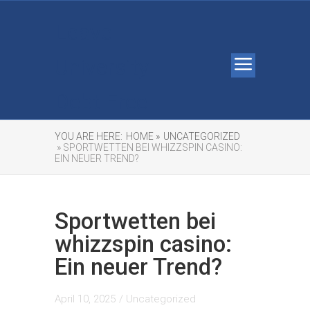
Leave
University
Debt Free
YOU ARE HERE:
HOME »
UNCATEGORIZED
» SPORTWETTEN BEI WHIZZSPIN CASINO:
EIN NEUER TREND?
Sportwetten bei
whizzspin casino:
Ein neuer Trend?
April 10, 2025
/
Uncategorized