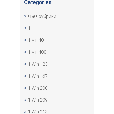
Categories
! Без рубрики
1
1 Vin 401
1 Vin 488
1 Win 123
1 Win 167
1 Win 200
1 Win 209
1 Win 213