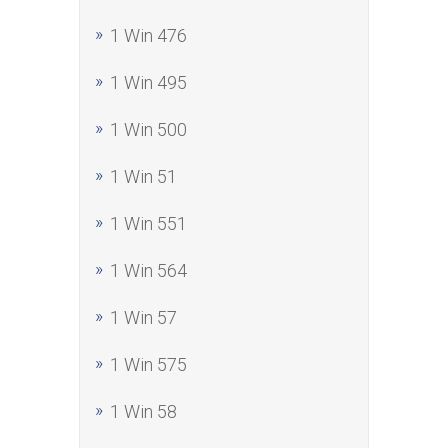
1 Win 476
1 Win 495
1 Win 500
1 Win 51
1 Win 551
1 Win 564
1 Win 57
1 Win 575
1 Win 58