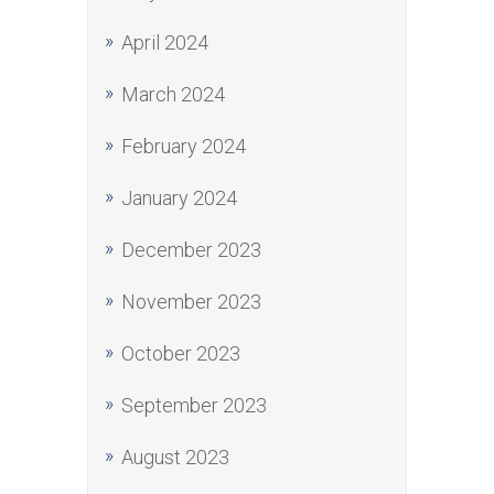
April 2024
March 2024
February 2024
January 2024
December 2023
November 2023
October 2023
September 2023
August 2023