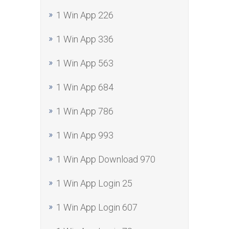
1 Win App 226
1 Win App 336
1 Win App 563
1 Win App 684
1 Win App 786
1 Win App 993
1 Win App Download 970
1 Win App Login 25
1 Win App Login 607