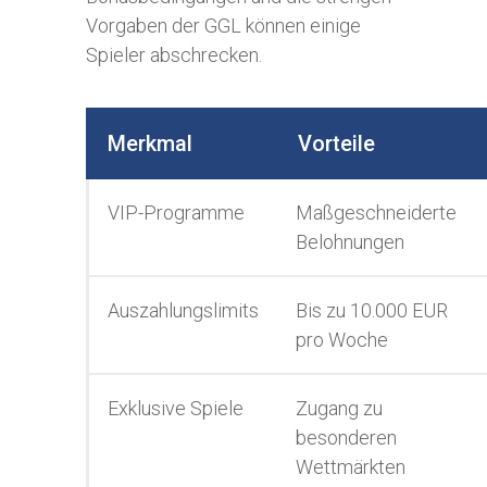
Vorgaben der GGL können einige
Spieler abschrecken.
Merkmal
Vorteile
VIP-Programme
Maßgeschneiderte
Belohnungen
Auszahlungslimits
Bis zu 10.000 EUR
pro Woche
Exklusive Spiele
Zugang zu
besonderen
Wettmärkten