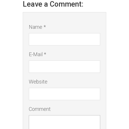
Leave a Comment:
Name *
E-Mail *
Website
Comment