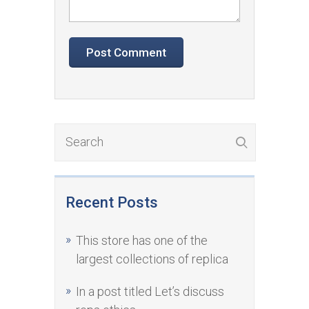
Recent Posts
This store has one of the
largest collections of replica
In a post titled Let’s discuss