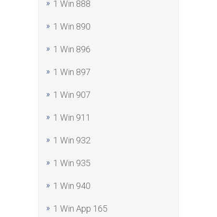
1 Win 888
1 Win 890
1 Win 896
1 Win 897
1 Win 907
1 Win 911
1 Win 932
1 Win 935
1 Win 940
1 Win App 165