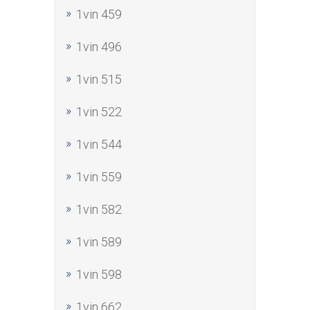
1vin 459
1vin 496
1vin 515
1vin 522
1vin 544
1vin 559
1vin 582
1vin 589
1vin 598
1vin 662