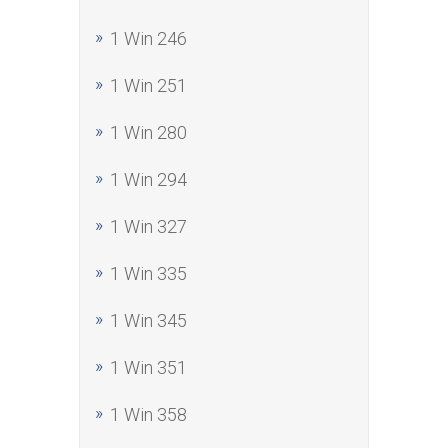
1 Win 246
1 Win 251
1 Win 280
1 Win 294
1 Win 327
1 Win 335
1 Win 345
1 Win 351
1 Win 358