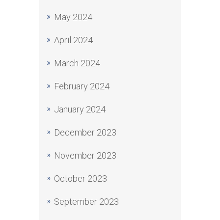
May 2024
April 2024
March 2024
February 2024
January 2024
December 2023
November 2023
October 2023
September 2023