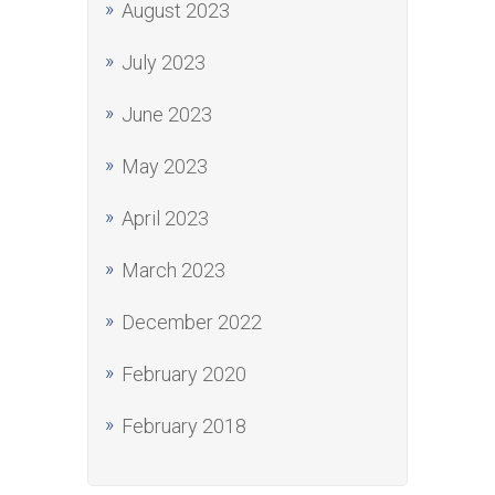
August 2023
July 2023
June 2023
May 2023
April 2023
March 2023
December 2022
February 2020
February 2018