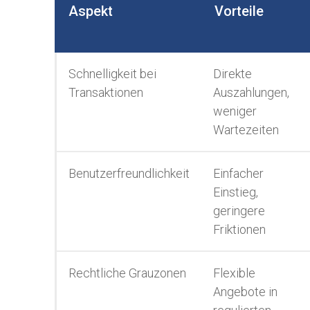
Aspekt
Vorteile
Schnelligkeit bei
Direkte
Transaktionen
Auszahlungen,
weniger
Wartezeiten
Benutzerfreundlichkeit
Einfacher
Einstieg,
geringere
Friktionen
Rechtliche Grauzonen
Flexible
Angebote in