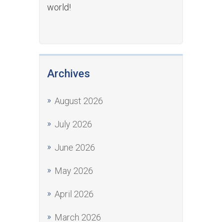
world!
Archives
August 2026
July 2026
June 2026
May 2026
April 2026
March 2026