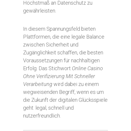
Höchstmaß an Datenschutz zu
gewährleisten.
In diesem Spannungsfeld bieten
Plattformen, die eine legale Balance
zwischen Sicherheit und
Zugänglichkeit schaffen, die besten
Voraussetzungen für nachhaltigen
Erfolg. Das Stichwort
Online Casino
Ohne Verifizierung Mit Schneller
Verarbeitung
wird dabei zu einem
wegweisenden Begriff, wenn es um
die Zukunft der digitalen Glücksspiele
geht: legal, schnell und
nutzerfreundlich.