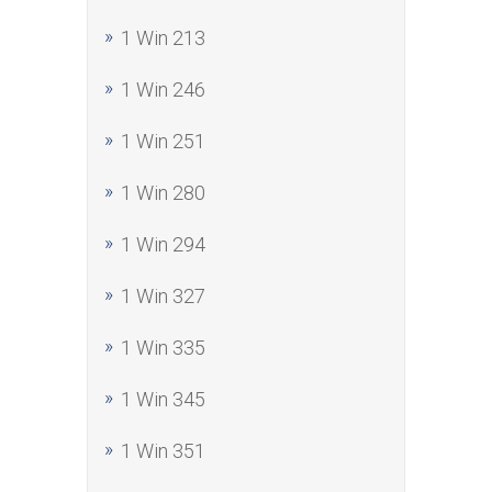
1 Win 213
1 Win 246
1 Win 251
1 Win 280
1 Win 294
1 Win 327
1 Win 335
1 Win 345
1 Win 351