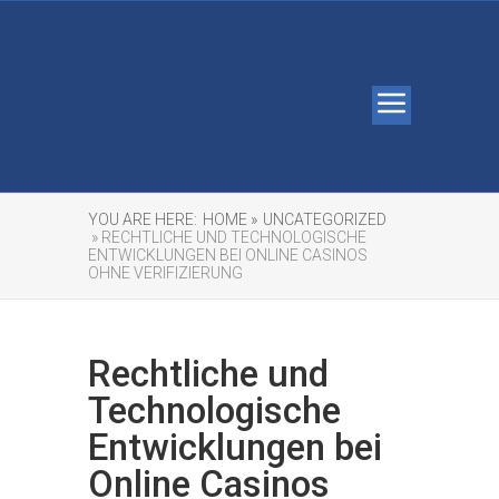
Leave
University
Debt Free
YOU ARE HERE:
HOME »
UNCATEGORIZED
» RECHTLICHE UND TECHNOLOGISCHE
ENTWICKLUNGEN BEI ONLINE CASINOS
OHNE VERIFIZIERUNG
Rechtliche und
Technologische
Entwicklungen bei
Online Casinos