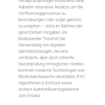
Herausforderungen entwickeln viele
Anbieter innovative Ansätze, um die
Verifizierungsprozesse zu
beschleunigen oder sogar gänzlich
zu umgehen – stets im Rahmen der
gesetzlichen Vorgaben. Ein
bedeutender Trend ist die
Verwendung von digitalen
Identitätslösungen, die eine
verifizierte, aber doch schnelle
Nutzerprüfung ermöglichen. Hierbei
kommen moderne Technologien wie
Blockchain-basierte Identitäten, KYC-
Algorithmen in Echtzeit sowie
sichere Authentifizierungsdienste
zum Einsatz.