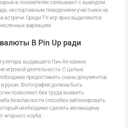
 разрыв в показателях связывают с выводом
нде, неспортивным поведением участника на
ра встречи. Среди TV-игр ярко выделяются
численных вариациях.
валюты В Pin Up ради
гулятора, выдавшего Пин Ап казино
е игровой деятельности. С Целью
необходимо предоставить сканы документов
 в руках. Фотография должна быть
огии позволяют без труда выявить
ужба безопасности способен заблокировать
 который необходимо сделать желающему
т игорного клуба.