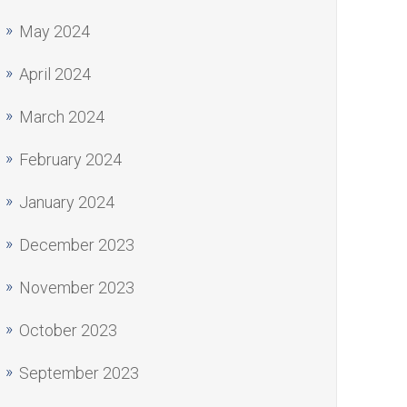
May 2024
April 2024
March 2024
February 2024
January 2024
December 2023
November 2023
October 2023
September 2023