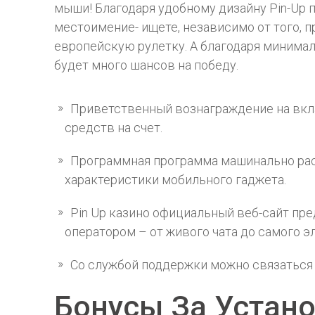
мыши! Благодаря удобному дизайну Pin-Up п
местоимение- ищете, независимо от того, 
европейскую рулетку. А благодаря минимал
будет много шансов на победу.
Приветственный вознаграждение на вкла
средств на счет.
Программная программа машинально рас
характеристики мобильного гаджета.
Pin Up казино официальный веб-сайт пр
оператором – от живого чата до самого э
Со службой поддержки можно связаться п
Бонусы За Устан