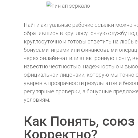
Найти актуальные рабочие ссылки можно ч
обратившись в круглосуточную службу по
круглосуточно и готовы ответить на любые
бонусами, играми или финансовыми операц
через онлайн-чат или электронную почту, в
известно честностью, надежностью и высо
официальной лицензии, которую мы точно 
уверен в прозрачности результатов и безо
регулярные проверки, а бонусные предлож
условиям.
Как Понять, союз
Корректно?