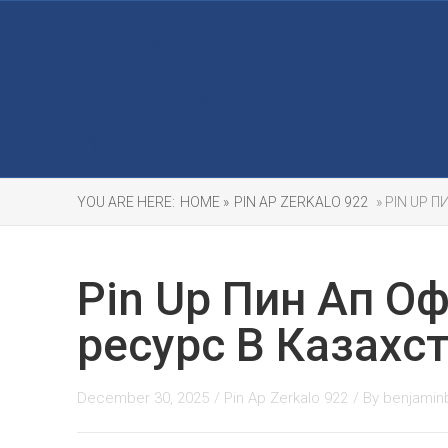
Leave
University
Debt Free
YOU ARE HERE:
HOME »
PIN AP ZERKALO 922
» PIN UP 
Pin Up Пин Ап 
ресурс В Казахс
December 30, 2025
/
Pin Ap Zerkalo 922
/ By
benjamin