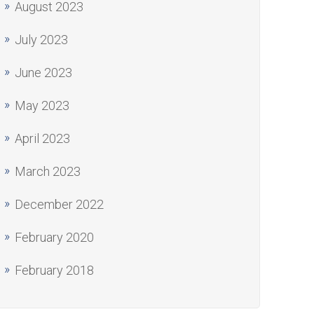
August 2023
July 2023
June 2023
May 2023
April 2023
March 2023
December 2022
February 2020
February 2018