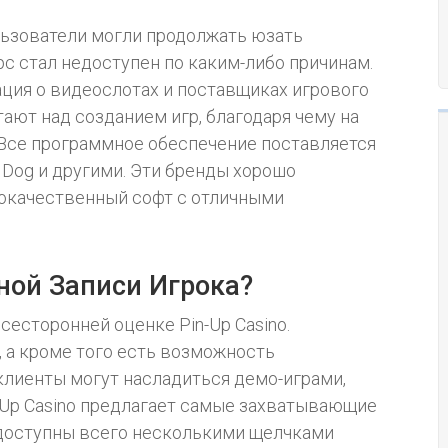
льзователи могли продолжать юзать
рс стал недоступен по каким-либо причинам.
ция о видеослотах и поставщиках игрового
ают над созданием игр, благодаря чему на
 Все программное обеспечение поставляется
on Dog и другими. Эти бренды хорошо
окачественный софт с отличными
ной Записи Игрока?
есторонней оценке Pin-Up Casino.
 а кроме того есть возможность
 клиенты могут насладиться демо-играми,
n-Up Casino предлагает самые захватывающие
и доступны всего несколькими щелчками