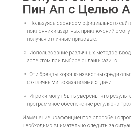
Пин Ап с Целью An
Пользуясь сервисом официального сайта
поклонники азартных приключений смогу 
получая отличные призовые.
Использование различных методов ввод
аспектом при выборе онлайн-казино.
Эти бренды хорошо известны среди опы
с отличными показателями отдачи.
Игроки могут быть уверены, что результ
программное обеспечение регулярно прох
Изменение коэффициентов способен спров
необходимо внимательно следить за ситуац