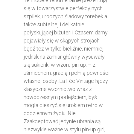
Te modele fenomenalnie prezentują
się w towarzystwie perfekcyjnych
szpilek, uroczych śladowy torebek a
także subtelnej i delikatnie
połyskującej biżuterii. Czasem damy
pojawiały się w skąpych strojach
bądź też w tylko bieliźnie, niemniej
jednak na zamiar główny wysuwały
się sukienki w wzoru pin-up. – z
uśmiechem, gracją i pełnią pewności
własnej osoby .La Fée Vintage łączy
klasyczne wzornictwo wraz z
nowoczesnym podejściem, byś
mogła cieszyć się urokiem retro w
codziennym życiu. Nie
Zaakceptować jedynie ubrania są
niezwykle ważne w stylu pin-up girl,