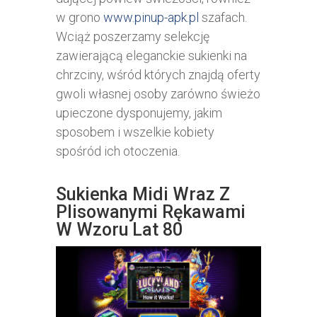
w grono
www.pinup-apk.pl
szafach.
Wciąż poszerzamy selekcję
zawierającą eleganckie sukienki na
chrzciny, wśród których znajdą oferty
gwoli własnej osoby zarówno świeżo
upieczone dysponujemy, jakim
sposobem i wszelkie kobiety
spośród ich otoczenia.
Sukienka Midi Wraz Z
Plisowanymi Rękawami
W Wzoru Lat 80