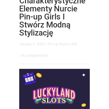
Charakterystyczne
Elementy Nurcie
Pin-up Girls I
Stwórz Modną
Stylizację
January 6, 2026
/
Pin Up Kazino 450
/ By
benjaminbob