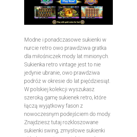
Modne i ponadczasowe sukienki w
nurcie retro owo prawdziwa gratka
dla miłośniczek mody lat minionych.
Sukienka retro vintage jest to nie
jedynie ubranie, owo prawdziwa
podróż w okresie do lat pięćdziesiąt.
W polskiej kolekcji wyszukasz
szeroką gamę sukienek retro, które
łączą wyjątkowy fason z
nowoczesnym podejściem do mody.
Znajdziesz tutaj rozkloszowane
sukienki swing, zmysłowe sukienki