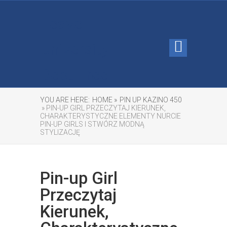
Leave
University
Debt Free
YOU ARE HERE:
HOME »
PIN UP KAZINO 450
» PIN-UP GIRL PRZECZYTAJ KIERUNEK,
CHARAKTERYSTYCZNE ELEMENTY NURCIE
PIN-UP GIRLS I STWÓRZ MODNĄ
STYLIZACJĘ
Pin-up Girl
Przeczytaj
Kierunek,