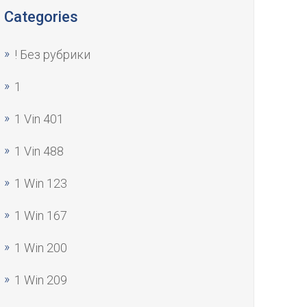
Categories
! Без рубрики
1
1 Vin 401
1 Vin 488
1 Win 123
1 Win 167
1 Win 200
1 Win 209