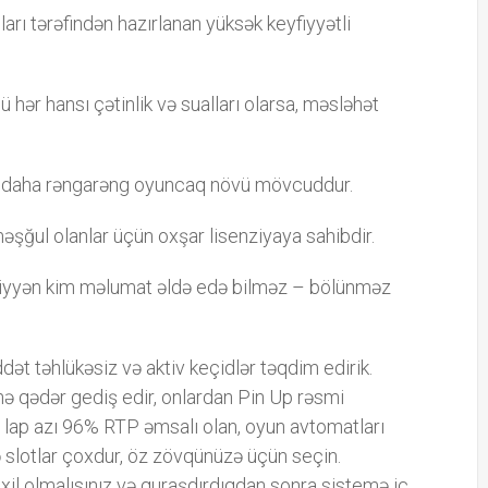
rı tərəfindən hazırlanan yüksək keyfiyyətli
ü hər hansı çətinlik və sualları olarsa, məsləhət
n daha rəngarəng oyuncaq növü mövcuddur.
məşğul olanlar üçün oxşar lisenziyaya sahibdir.
ətiyyən kim məlumat əldə edə bilməz – bölünməz
dət təhlükəsiz və aktiv keçidlər təqdim edirik.
nə qədər gediş edir, onlardan Pin Up rəsmi
, lap azı 96% RTP əmsalı olan, oyun avtomatları
slotlar çoxdur, öz zövqünüzə üçün seçin.
l olmalısınız və quraşdırdıqdan sonra sistemə iç