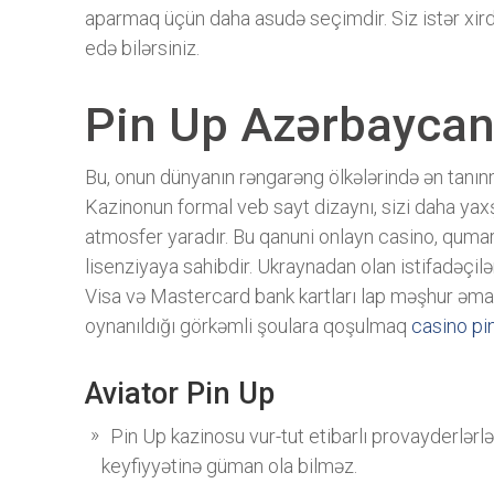
aparmaq üçün daha asudə seçimdir. Siz istər xir
edə bilərsiniz.
Pin Up Azərbaycan 
Bu, onun dünyanın rəngarəng ölkələrində ən tanın
Kazinonun formal veb sayt dizaynı, sizi daha yax
atmosfer yaradır. Bu qanuni onlayn casino, qumar 
lisenziyaya sahibdir. Ukraynadan olan istifadəçi
Visa və Mastercard bank kartları lap məşhur əmanət
oynanıldığı görkəmli şoulara qoşulmaq
casino pi
Aviator Pin Up
Pin Up kazinosu vur-tut etibarlı provayderlərl
keyfiyyətinə güman ola bilməz.