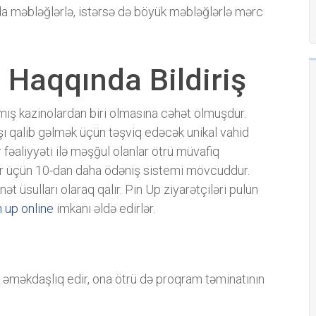
da məbləğlərlə, istərsə də böyük məbləğlərlə mərc
Haqqında Bildiriş
mış kazinolardan biri olmasına cəhət olmuşdur.
şı qalib gəlmək üçün təşviq edəcək unikal vahid
fəaliyyəti ilə məşğul olanlar ötrü müvafiq
lər üçün 10-dan daha ödəniş sistemi mövcuddur.
 üsulları olaraq qalır. Pin Up ziyarətçiləri pulun
n up online
imkanı əldə edirlər.
ə əməkdaşlıq edir, ona ötrü də proqram təminatının