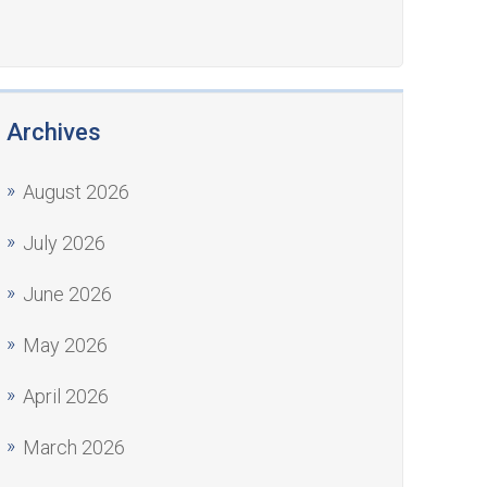
Archives
August 2026
July 2026
June 2026
May 2026
April 2026
March 2026