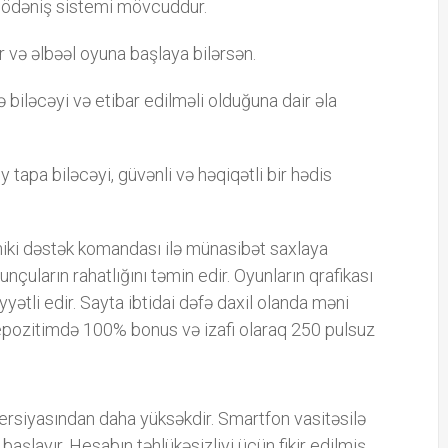
x ödəniş sistemi mövcuddur.
 və əlbəəl oyuna başlaya bilərsən.
 biləcəyi və etibar edilməli olduğuna dair əla
tapa biləcəyi, güvənli və həqiqətli bir hədis
niki dəstək komandası ilə münasibət saxlaya
unçuların rahatlığını təmin edir. Oyunların qrafikası
yətli edir. Sayta ibtidai dəfə daxil olanda məni
depozitimdə 100% bonus və izafi olaraq 250 pulsuz
versiyasından daha yüksəkdir. Smartfon vasitəsilə
aşlayır. Hesabın təhlükəsizliyi üçün fikir edilmiş