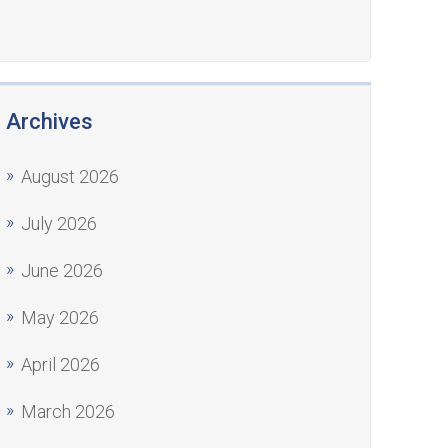
Archives
August 2026
July 2026
June 2026
May 2026
April 2026
March 2026