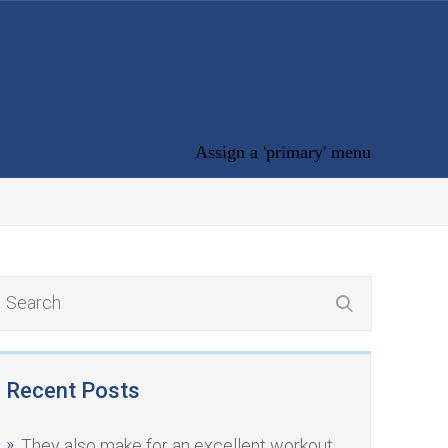
Assign a 'primary' menu
Recent Posts
They also make for an excellent workout