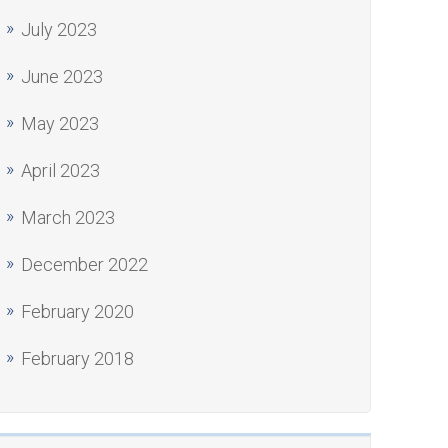
July 2023
June 2023
May 2023
April 2023
March 2023
December 2022
February 2020
February 2018