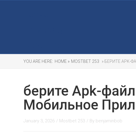
Leave
University
Debt Free
YOU ARE HERE:
HOME »
MOSTBET 253
» БЕРИТЕ APK-Ф
берите Apk-файл
Мобильное Прил
January 3, 2026
/
Mostbet 253
/ By
benjaminbob