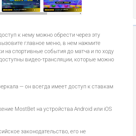
доступ к нему можно обрести через эту
 вызовите главное меню, в нем нажмите
и на спортивные события до матча и по ходу
доступны видео-трансляции, которые можно
зеркала — он всегда имеет доступ к ставкам
ние MostBet на устройства Android или iOS
ийское законодательство, его не