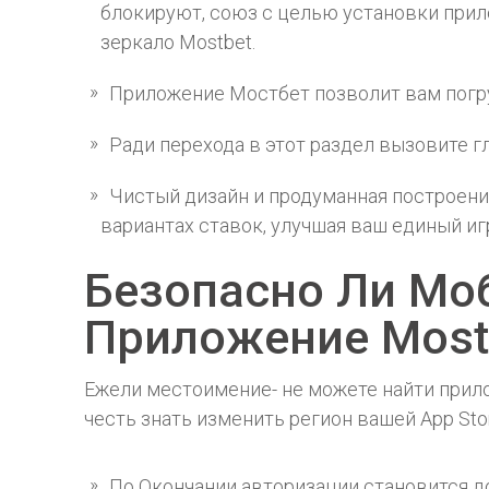
блокируют, союз с целью установки прил
зеркало Mostbet.
Приложение Мостбет позволит вам погруз
Ради перехода в этот раздел вызовите г
Чистый дизайн и продуманная построени
вариантах ставок, улучшая ваш единый иг
Безопасно Ли Мо
Приложение Most
Ежели местоимение- не можете найти прило
честь знать изменить регион вашей App Sto
По Окончании авторизации становится д