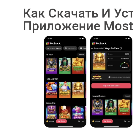
Как Скачать И Ус
Приложение Most