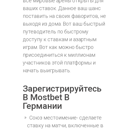
все мировые арены открыты для
ваших ставок. Данное ваш шанс
поставить на своих фаворитов, не
выходя из дома. Вот ваш быстрый
путеводитель по быстрому
доступу к ставкам и азартным
играм. Вот как можно быстро
присоединиться к миллионам
участников этой платформы и
начать выигрывать.
Зарегистрируйтесь
В Mostbet В
Германии
Союз местоимение- сделаете
ставку на матчи, включенные в