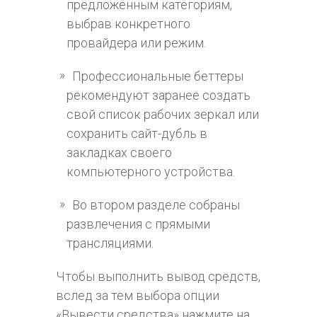
предложенным категориям,
выбрав конкретного
провайдера или режим.
Профессиональные беттеры
рекомендуют заранее создать
свой список рабочих зеркал или
сохранить сайт-дубль в
закладках своего
компьютерного устройства.
Во втором разделе собраны
развлечения с прямыми
трансляциями.
Чтобы выполнить вывод средств,
вслед за тем выбора опции
«Вывести средства» нажмите на