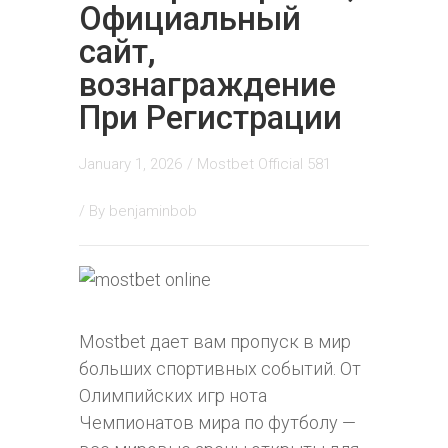
Официальный
сайт,
вознаграждение
При Регистрации
January 1, 2026
/
Mostbet Official 581
/ By
benjaminbob
Mostbet дает вам пропуск в мир
больших спортивных событий. От
Олимпийских игр нота
Чемпионатов мира по футболу —