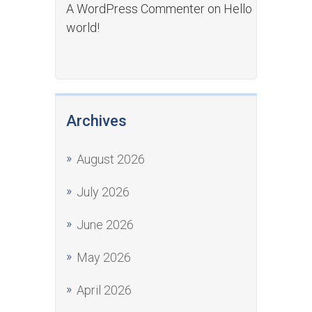
A WordPress Commenter
on
Hello
world!
Archives
August 2026
July 2026
June 2026
May 2026
April 2026