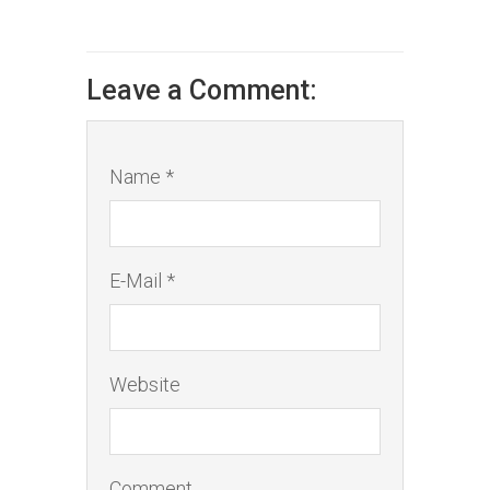
Leave a Comment:
Name *
E-Mail *
Website
Comment