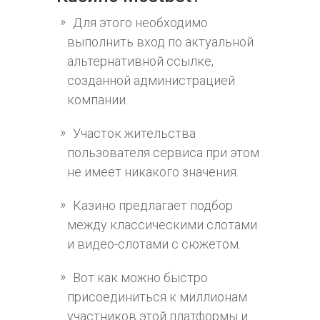
Для этого необходимо
выполнить вход по актуальной
альтернативной ссылке,
созданной администрацией
компании.
Участок жительства
пользователя сервиса при этом
не имеет никакого значения.
Казино предлагает подбор
между классическими слотами
и видео-слотами с сюжетом.
Вот как можно быстро
присоединиться к миллионам
участников этой платформы и