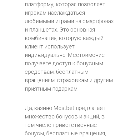
платформу, которая позволяет
игрокам наслаждаться
любимыми играми на смартфонах
и планшетах. Это основная
комбинация, которую каждый
клиент использует
индивидуально. Местоимение-
получаете доступ к бонусным
средствам, бесплатным
вращениям, страховкам и другим
приятным подаркам.
Да, казино Mostbet предлагает
множество бонусов и акций, в
том числе приветственные
бонусы, бесплатные вращения,