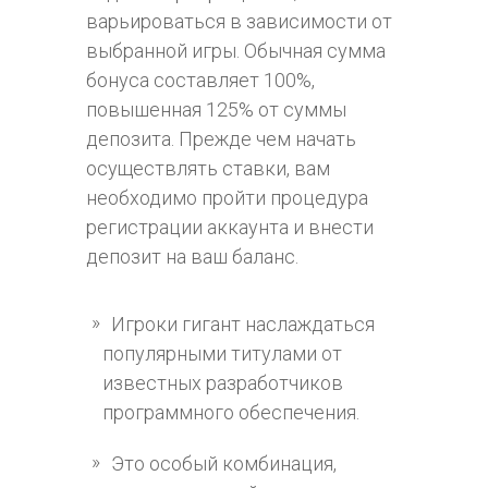
варьироваться в зависимости от
выбранной игры. Обычная сумма
бонуса составляет 100%,
повышенная 125% от суммы
депозита. Прежде чем начать
осуществлять ставки, вам
необходимо пройти процедура
регистрации аккаунта и внести
депозит на ваш баланс.
Игроки гигант наслаждаться
популярными титулами от
известных разработчиков
программного обеспечения.
Это особый комбинация,