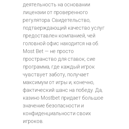
деятельность на основании
лицензии от проверенного
регулятора. Свидетельство,
подтверждающий качество услуг
предоставлен компанией, чей
головной офис находится на об.
Most Bet — не просто
пространство для ставок, сие
программа, где каждый игрок
чувствует заботу, получает
максимум от игры и, конечно,
фактический шанс на победу. Да,
казино Mostbet придает большое
значение безопасности и
конфиденциальности своих
игроков.