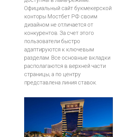
Официальный сайт букмекерской
конторы Мостбет РФ своим
дизайном не отличается от
конкурентов. За счет этого
пользователи быстро
адаптируются к ключевым
разделам. Все основные вкладки
располагаются в верхней части
страницы, а по центру
представлена линия ставок.