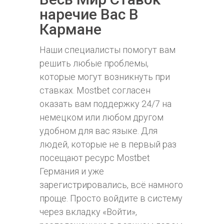
наречие Вас В
Кармане
Наши специалисты помогут вам
решить любые проблемы,
которые могут возникнуть при
ставках. Mostbet согласен
оказать вам поддержку 24/7 на
немецком или любом другом
удобном для вас языке. Для
людей, которые не в первый раз
посещают ресурс Mostbet
Германия и уже
зарегистрировались, всё намного
проще. Просто войдите в систему
через вкладку «Войти»,