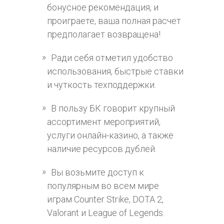
бонусное рекомендация, и
проиграете, ваша полная расчет
предполагает возвращена!
Ради себя отметил удобство
использования, быстрые ставки
и чуткость техподдержки.
В пользу БК говорит крупный
ассортимент мероприятий,
услуги онлайн-казино, а также
наличие ресурсов дублей.
Вы возьмите доступ к
популярным во всем мире
играм Counter Strike, DOTA 2,
Valorant и League of Legends.