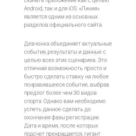
скачать приложение как с целью
Android, так и для iOS. «Линия»
является одним из основных
разделов официального сайта.
Девчонка объединяет актуальные
события, результаты и данные с
целью всех этих сценариев. Это
отличная возможность просто и
быстро сделать ставку на любое
понравившееся событие, выбрав
предлог более чем 30 видов
спорта. Однако вам необходимо
успеть данное сделать до
окончания фазы регистрации.
Дата и время, после которых
подсчет прекращается, гигант