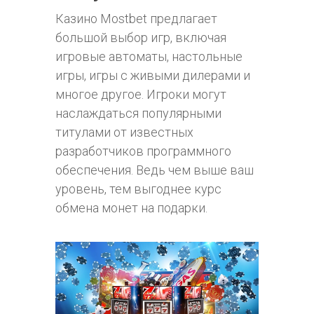
Казино Mostbet предлагает
большой выбор игр, включая
игровые автоматы, настольные
игры, игры с живыми дилерами и
многое другое. Игроки могут
наслаждаться популярными
титулами от известных
разработчиков программного
обеспечения. Ведь чем выше ваш
уровень, тем выгоднее курс
обмена монет на подарки.