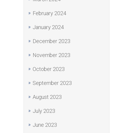
February 2024
January 2024
December 2023
November 2023
October 2023
September 2023
August 2023
July 2023
June 2023