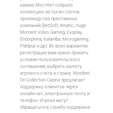
казино Мостбет собрало
коллекцию из тысяч слотов
производства престижных
компаний (BetSoft, Amatic, Huge
Moment Video Gaming, Evoplay,
Endorphina, Kalamba, Microgaming,
Platipus и др). Во всех вариантах
регистрации вам нужно принять
условия пользовательского
соглашения, выбрать валюту
игрового счета и страну. Mostbet
On Collection Casino предлагает
поддержку клиентов через
онлайн-чат, электронную почту и
телефон. Игроки могут
обращаться в службу поддержки