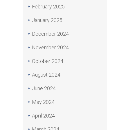
February 2025
January 2025
December 2024
November 2024
October 2024
August 2024
June 2024
May 2024
April 2024
March 2024