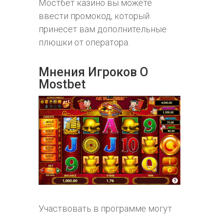
Мостбет казино вы можете
ввести промокод, который
принесет вам дополнительные
плюшки от оператора.
Мнения Игроков О
Mostbet
Участвовать в программе могут