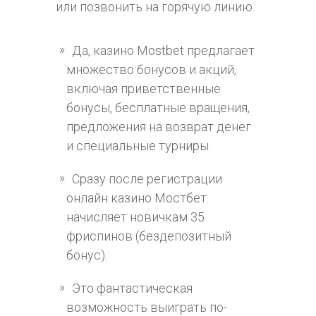
или позвонить на горячую линию.
Да, казино Mostbet предлагает
множество бонусов и акций,
включая приветственные
бонусы, бесплатные вращения,
предложения на возврат денег
и специальные турниры.
Сразу после регистрации
онлайн казино Мостбет
начисляет новичкам 35
фриспинов (бездепозитный
бонус).
Это фантастическая
возможность выиграть по-