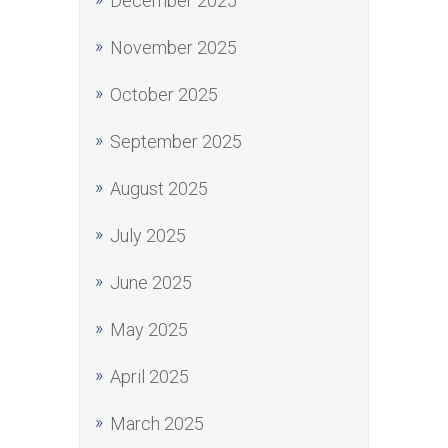
December 2025
November 2025
October 2025
September 2025
August 2025
July 2025
June 2025
May 2025
April 2025
March 2025