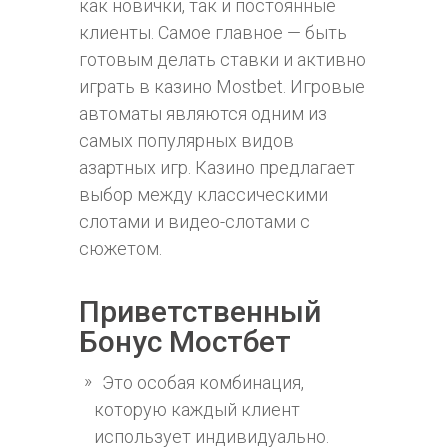
как новички, так и постоянные
клиенты. Самое главное — быть
готовым делать ставки и активно
играть в казино Mostbet. Игровые
автоматы являются одним из
самых популярных видов
азартных игр. Казино предлагает
выбор между классическими
слотами и видео-слотами с
сюжетом.
Приветственный
Бонус Мостбет
Это особая комбинация,
которую каждый клиент
использует индивидуально.