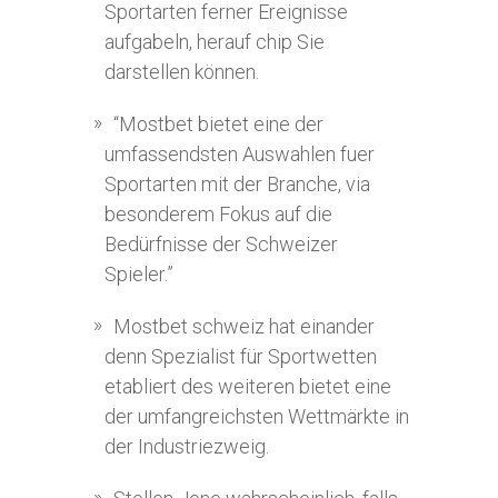
Sportarten ferner Ereignisse
aufgabeln, herauf chip Sie
darstellen können.
“Mostbet bietet eine der
umfassendsten Auswahlen fuer
Sportarten mit der Branche, via
besonderem Fokus auf die
Bedürfnisse der Schweizer
Spieler.”
Mostbet schweiz hat einander
denn Spezialist für Sportwetten
etabliert des weiteren bietet eine
der umfangreichsten Wettmärkte in
der Industriezweig.