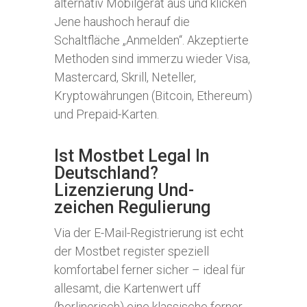
alternativ Mobilgerät aus und klicken
Jene haushoch herauf die
Schaltfläche „Anmelden“. Akzeptierte
Methoden sind immerzu wieder Visa,
Mastercard, Skrill, Neteller,
Kryptowährungen (Bitcoin, Ethereum)
und Prepaid-Karten.
Ist Mostbet Legal In
Deutschland?
Lizenzierung Und-
zeichen Regulierung
Via der E-Mail-Registrierung ist echt
der Mostbet register speziell
komfortabel ferner sicher – ideal für
allesamt, die Kartenwert uff
(berlinerisch) eine klassische ferner