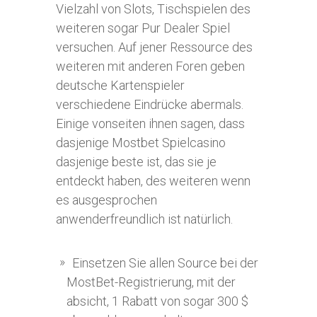
Vielzahl von Slots, Tischspielen des
weiteren sogar Pur Dealer Spiel
versuchen. Auf jener Ressource des
weiteren mit anderen Foren geben
deutsche Kartenspieler
verschiedene Eindrücke abermals.
Einige vonseiten ihnen sagen, dass
dasjenige Mostbet Spielcasino
dasjenige beste ist, das sie je
entdeckt haben, des weiteren wenn
es ausgesprochen
anwenderfreundlich ist natürlich.
Einsetzen Sie allen Source bei der
MostBet-Registrierung, mit der
absicht, 1 Rabatt von sogar 300 $