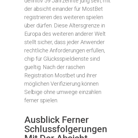
definitiv 59 Jahrzehnte jung sein, mit
der absicht einander für MostBet
registrieren des weiteren spielen
über dürfen. Diese Altersgrenze in
Europa des weiteren anderer Welt
stellt sicher, dass jeder Anwender
rechtliche Anforderungen erfüllen,
chip für Glücksspieldienste sind
gueltig. Nach der raschen
Registration Mostbet und ihrer
möglichen Verifizierung können
Selbige ohne umwege einzahlen
ferner spielen.
Ausblick Ferner
Schlussfolgerungen