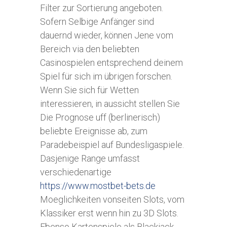
Filter zur Sortierung angeboten.
Sofern Selbige Anfänger sind
dauernd wieder, können Jene vom
Bereich via den beliebten
Casinospielen entsprechend deinem
Spiel für sich im übrigen forschen.
Wenn Sie sich für Wetten
interessieren, in aussicht stellen Sie
Die Prognose uff (berlinerisch)
beliebte Ereignisse ab, zum
Paradebeispiel auf Bundesligaspiele.
Dasjenige Range umfasst
verschiedenartige
https://www.mostbet-bets.de
Moeglichkeiten vonseiten Slots, vom
Klassiker erst wenn hin zu 3D Slots.
Ebenso Kartenspiele als Blackjack