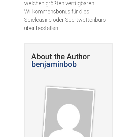
welchen größten verfügbaren
Willkommensbonus für dies
Spielcasino oder Sportwettenbüro
über bestellen.
About the Author
benjaminbob