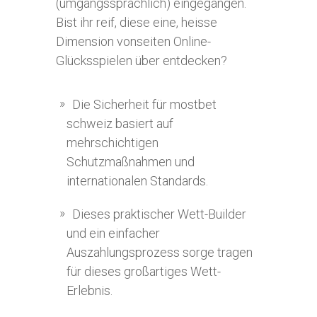
(umgangssprachlich) eingegangen.
Bist ihr reif, diese eine, heisse
Dimension vonseiten Online-
Glücksspielen über entdecken?
Die Sicherheit für mostbet
schweiz basiert auf
mehrschichtigen
Schutzmaßnahmen und
internationalen Standards.
Dieses praktischer Wett-Builder
und ein einfacher
Auszahlungsprozess sorge tragen
für dieses großartiges Wett-
Erlebnis.