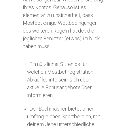
Ihres Kontos. Genauso ist es
elementar zu unsicherheit, dass
Mostbet einige Wettbedingungen
des weiteren Regeln hat der, die
jeglicher Benutzer (etwas) im blick
haben muss.
Ein nützlicher Sittenlos für
welchen Mostbet registration
Ablauf könnte sein, sich über
aktuelle Bonusangebote über
informieren.
Der Buchmacher bietet einen
umfangreichen Sportbereich, mit
deinem Jene unterschiedliche