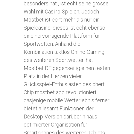
besonders hat , ist echt seine grosse
Wahl mit Casino-Spielen. Jedoch
Mostbet ist echt mehr als nur ein
Spielcasino, dieses ist echt ebenso
eine hervorragende Plattform für
Sportwetten. Anhand die
Kombination taktlos Online-Gaming
des weiteren Sportwetten hat
Mostbet DE gegenseitig einen festen
Platz in der Herzen vieler
Glücksspiel-Enthusiasten gesichert.
Chip mostbet app revolutioniert
dasjenige mobile Wetterlebnis ferner
bietet allesamt Funktionen der
Desktop-Version darüber hinaus
optimierter Organisation für
Smartphones des weiteren Tablets.