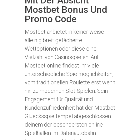
Mit Der Absicht
Mostbet Bonus Und
Promo Code
Mostbet anbietet in keiner weise
alleinig breit gefächerte
Wettoptionen oder diese eine,
Vielzahl von Casinospielen. Auf
Mostbet online findest ihr viele
unterschiedliche Spielmöglichkeiten,
vom traditionellen Roulette erst wenn
hin zu modernen Slot-Spielen. Sein
Engagement für Qualität und
Kundenzufriedenheit hat der Mostbet
Gluecksspieltempel abgeschlossen
deinem der besondersten online
Spielhallen im Datenautobahn