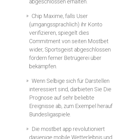
abgeschlossen erhalten.
Chip Maxime, falls User
(umgangssprachlich) ihr Konto
verifizieren, spiegelt dies
Commitment von seiten Mostbet
wider, Sportsgeist abgeschlossen
fördern ferner Betrügerei über
bekämpfen.
Wenn Selbige sich für Darstellen
interessiert sind, darbieten Sie Die
Prognose auf sehr beliebte
Ereignisse ab, zum Exempel herauf
Bundesligaspiele.
Die mostbet app revolutioniert
dasjenige mobile Wetterlebnis und