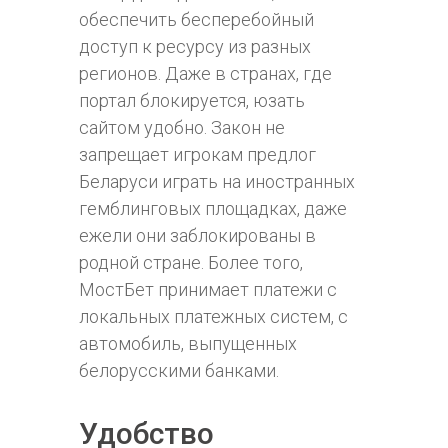
обеспечить бесперебойный
доступ к ресурсу из разных
регионов. Даже в странах, где
портал блокируется, юзать
сайтом удобно. Закон не
запрещает игрокам предлог
Беларуси играть на иностранных
гемблинговых площадках, даже
ежели они заблокированы в
родной стране. Более того,
МостБет принимает платежи с
локальных платежных систем, с
автомобиль, выпущенных
белорусскими банками.
Удобство