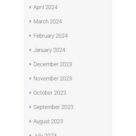
April 2024
March 2024
February 2024
January 2024
December 2023
November 2023
October 2023
September 2023
August 2023
July 2023