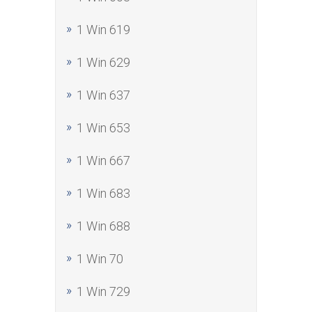
1 Win 619
1 Win 629
1 Win 637
1 Win 653
1 Win 667
1 Win 683
1 Win 688
1 Win 70
1 Win 729