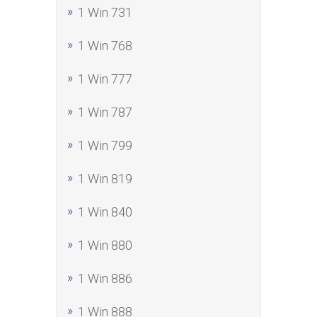
1 Win 731
1 Win 768
1 Win 777
1 Win 787
1 Win 799
1 Win 819
1 Win 840
1 Win 880
1 Win 886
1 Win 888