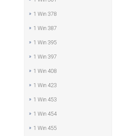
1 Win 378
1 Win 387
1 Win 395
1 Win 397
1 Win 408
1 Win 423
1 Win 453
1 Win 454
1 Win 455