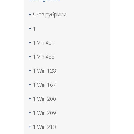
! Без рубрики
1
1 Vin 401
1 Vin 488
1 Win 123
1 Win 167
1 Win 200
1 Win 209
1 Win 213