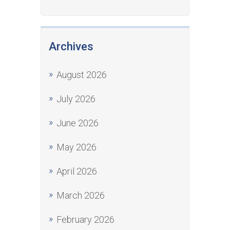
Archives
August 2026
July 2026
June 2026
May 2026
April 2026
March 2026
February 2026