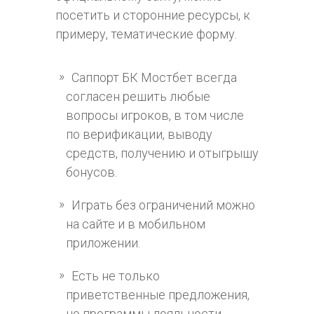
посетить и сторонние ресурсы, к
примеру, тематические форму.
Саппорт БК Мостбет всегда
согласен решить любые
вопросы игроков, в том числе
по верификации, выводу
средств, получению и отыгрышу
бонусов.
Играть без ограничений можно
на сайте и в мобильном
приложении.
Есть не только
приветственные предложения,
но программы лояльности,