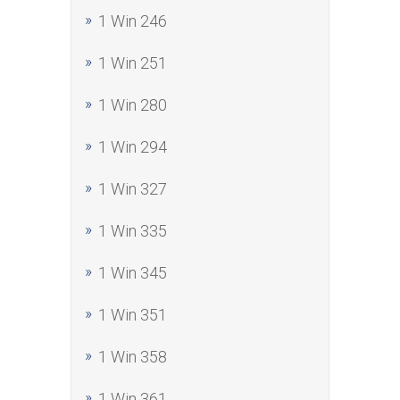
1 Win 246
1 Win 251
1 Win 280
1 Win 294
1 Win 327
1 Win 335
1 Win 345
1 Win 351
1 Win 358
1 Win 361