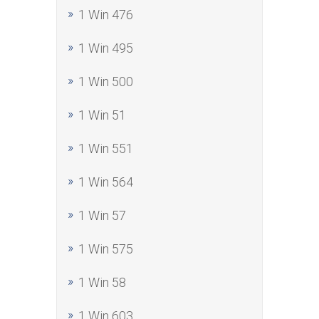
1 Win 476
1 Win 495
1 Win 500
1 Win 51
1 Win 551
1 Win 564
1 Win 57
1 Win 575
1 Win 58
1 Win 603