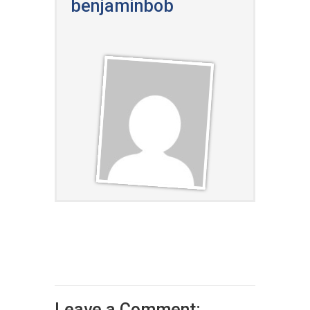
benjaminbob
Leave a Comment: