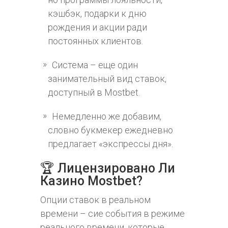
кэшбэк, подарки к дню
рождения и акции ради
постоянных клиентов.
Система – еще один
занимательный вид ставок,
доступный в Mostbet.
Немедленно же добавим,
словно букмекер ежедневно
предлагает «экспрессы дня».
🏆 Лицензировано Ли
Казино Mostbet?
Опции ставок в реальном
времени – сие события в режиме
реального времени, которые