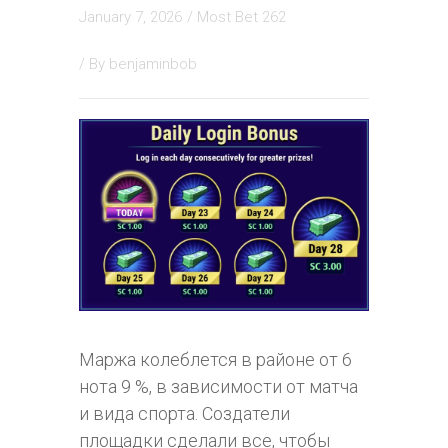
January 7, 2026
/
Most Bet 262
/ By
benjaminbob
Маржа колеблется в районе от 6
нота 9 %, в зависимости от матча
и вида спорта. Создатели
площадки сделали все, чтобы