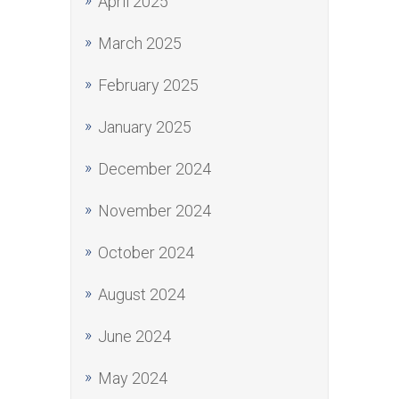
April 2025
March 2025
February 2025
January 2025
December 2024
November 2024
October 2024
August 2024
June 2024
May 2024