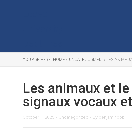
Leave
University
Debt Free
YOU ARE HERE:
HOME »
UNCATEGORIZED
» LES ANIMAUX
Les animaux et le 
signaux vocaux et
October 1, 2025
/
Uncategorized
/ By
benjaminbob