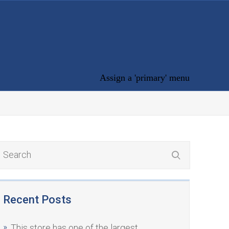
Assign a 'primary' menu
Recent Posts
This store has one of the largest