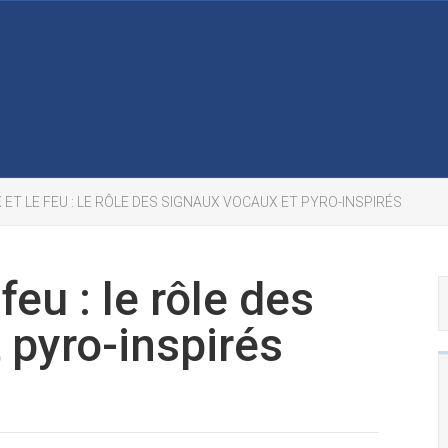
 ET LE FEU : LE RÔLE DES SIGNAUX VOCAUX ET PYRO-INSPIRÉS
feu : le rôle des
 pyro-inspirés