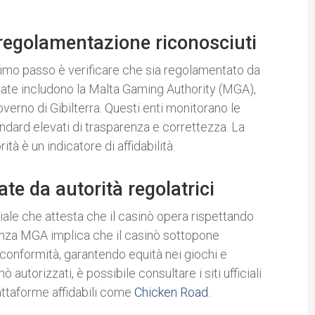
i regolamentazione riconosciuti
 primo passo è verificare che sia regolamentato da
inomate includono la Malta Gaming Authority (MGA),
overno di Gibilterra. Questi enti monitorano le
andard elevati di trasparenza e correttezza. La
tà è un indicatore di affidabilità.
iate da autorità regolatrici
iale che attesta che il casinò opera rispettando
enza MGA implica che il casinò sottopone
 conformità, garantendo equità nei giochi e
autorizzati, è possibile consultare i siti ufficiali
attaforme affidabili come
Chicken Road
.