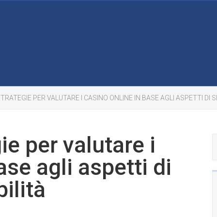
 STRATEGIE PER VALUTARE I CASINO ONLINE IN BASE AGLI ASPETTI DI 
ie per valutare i
ase agli aspetti di
ilità