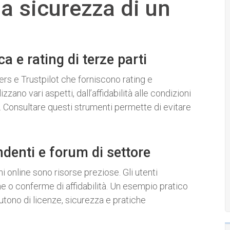
la sicurezza di un
ca e rating di terze parti
s e Trustpilot che forniscono rating e
zano vari aspetti, dall’affidabilità alle condizioni
ò. Consultare questi strumenti permette di evitare
ndenti e forum di settore
i online sono risorse preziose. Gli utenti
me o conferme di affidabilità. Un esempio pratico
cutono di licenze, sicurezza e pratiche