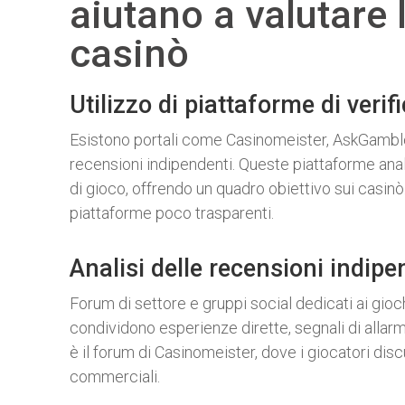
aiutano a valutare 
casinò
Utilizzo di piattaforme di verifi
Esistono portali come Casinomeister, AskGambler
recensioni indipendenti. Queste piattaforme analiz
di gioco, offrendo un quadro obiettivo sui casin
piattaforme poco trasparenti.
Analisi delle recensioni indipe
Forum di settore e gruppi social dedicati ai gioch
condividono esperienze dirette, segnali di allar
è il forum di Casinomeister, dove i giocatori dis
commerciali.