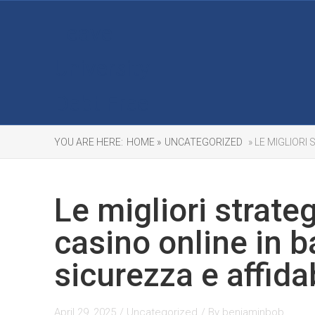
Leave
University
Debt Free
YOU ARE HERE:
HOME »
UNCATEGORIZED
» LE MIGLIORI
Le migliori strateg
casino online in b
sicurezza e affidab
April 29, 2025
/
Uncategorized
/ By
benjaminbob