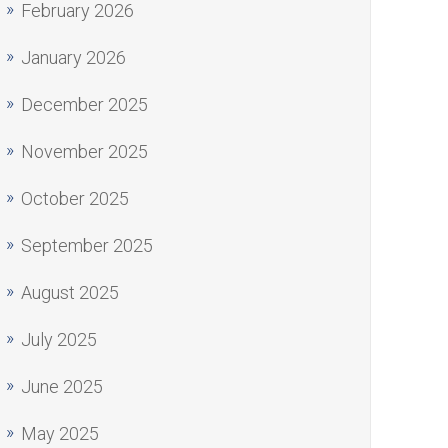
February 2026
January 2026
December 2025
November 2025
October 2025
September 2025
August 2025
July 2025
June 2025
May 2025