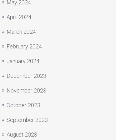
May 2024
April 2024
March 2024
February 2024
January 2024
December 2023
November 2023
October 2023
September 2023
August 2023