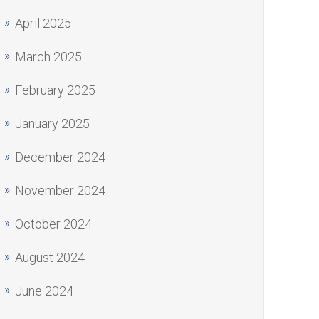
April 2025
March 2025
February 2025
January 2025
December 2024
November 2024
October 2024
August 2024
June 2024