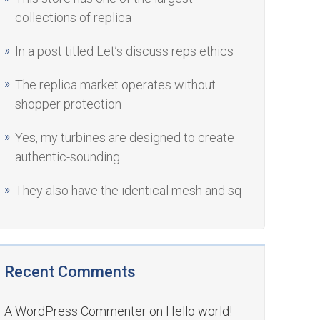
collections of replica
In a post titled Let’s discuss reps ethics
The replica market operates without
shopper protection
Yes, my turbines are designed to create
authentic-sounding
They also have the identical mesh and sq
Recent Comments
A WordPress Commenter
on
Hello world!