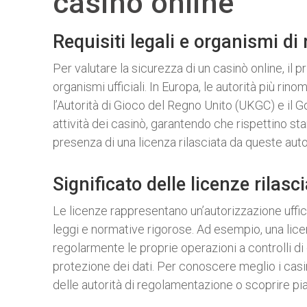
casino online
Requisiti legali e organismi d
Per valutare la sicurezza di un casinò online, il
organismi ufficiali. In Europa, le autorità più r
l’Autorità di Gioco del Regno Unito (UKGC) e il G
attività dei casinò, garantendo che rispettino st
presenza di una licenza rilasciata da queste autori
Significato delle licenze rilasc
Le licenze rappresentano un’autorizzazione uffic
leggi e normative rigorose. Ad esempio, una lic
regolarmente le proprie operazioni a controlli di
protezione dei dati. Per conoscere meglio i casinò 
delle autorità di regolamentazione o scoprire pi