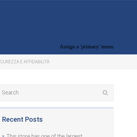
Assign a 'primary' menu
SICUREZZA E AFFIDABILITÀ
Recent Posts
This store has one of the largest