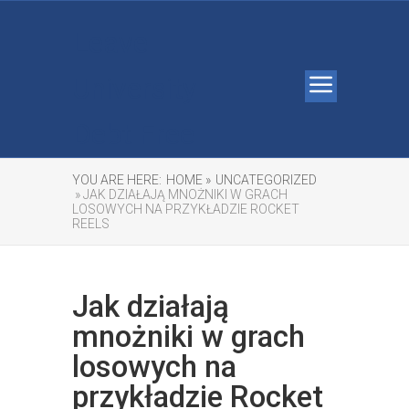
Leave
University
Debt Free
YOU ARE HERE:
HOME »
UNCATEGORIZED
» JAK DZIAŁAJĄ MNOŻNIKI W GRACH
LOSOWYCH NA PRZYKŁADZIE ROCKET
REELS
Jak działają
mnożniki w grach
losowych na
przykładzie Rocket