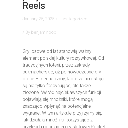
Reels
January 26, 2025
/
Uncategorized
/ By
benjaminbob
Gry losowe od lat stanowią ważny
element polskiej kultury rozrywkowej. Od
tradycyjnych loterii, przez zakłady
bukmacherskie, aż po nowoczesne gry
online – mechanizmy, które za nimi stoją,
są nie tylko fascynujące, ale także
złożone. Wśród najciekawszych funkcji
pojawiają się mnożniki, które mogą
znacząco wpłynąć na potencjalne
wygrane. W tym artykule przyjrzymy się,
jak działają mnożniki, korzystając z
przykładu popularnej gry slotowej Rocket