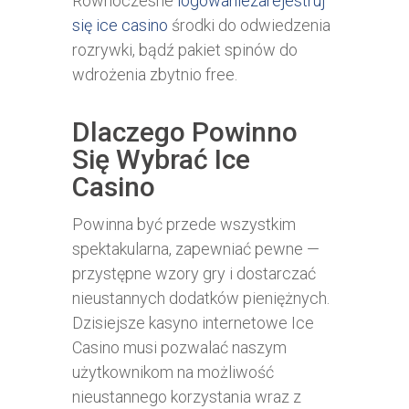
Równoczesne
logowaniezarejestruj
się ice casino
środki do odwiedzenia
rozrywki, bądź pakiet spinów do
wdrożenia zbytnio free.
Dlaczego Powinno
Się Wybrać Ice
Casino
Powinna być przede wszystkim
spektakularna, zapewniać pewne —
przystępne wzory gry i dostarczać
nieustannych dodatków pieniężnych.
Dzisiejsze kasyno internetowe Ice
Casino musi pozwalać naszym
użytkownikom na możliwość
nieustannego korzystania wraz z