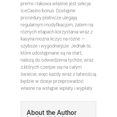
premii i takowa właśnie jest sekcja
IceCasino bonus. Dostępne
procedury płatnicze ulegają
regularnym modyfikacjom, zatem na
różnych etapach korzystania wraz z
kasyna można liczyć na różne —
szybsze i wygodniejsze. Jednak te,
które udostępniane są na start,
należą do odwiedzenia tychże, wraz
z których czerpie się na całym
świecie, więc każdy wraz z łatwością
będzie w dzieje przeprowadzić
własne na wstępie wpłaty i wypłaty.
About the Author