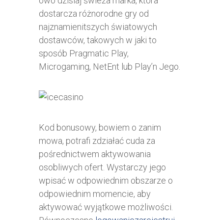
owo dzisiaj świeża marka, która
dostarcza różnorodne gry od
najznamienitszych światowych
dostawców, takowych w jaki to
sposób Pragmatic Play,
Microgaming, NetEnt lub Play’n Jego.
Kod bonusowy, bowiem o zanim
mowa, potrafi zdziałać cuda za
pośrednictwem aktywowania
osobliwych ofert. Wystarczy jego
wpisać w odpowiednim obszarze o
odpowiednim momencie, aby
aktywować wyjątkowe możliwości.