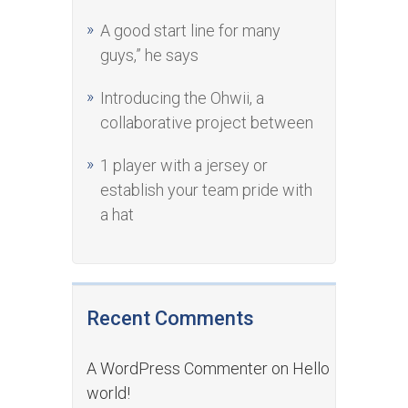
A good start line for many
guys,” he says
Introducing the Ohwii, a
collaborative project between
1 player with a jersey or
establish your team pride with
a hat
Recent Comments
A WordPress Commenter
on
Hello
world!