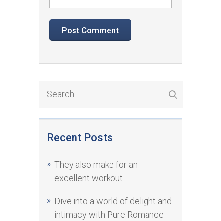
Recent Posts
They also make for an
excellent workout
Dive into a world of delight and
intimacy with Pure Romance