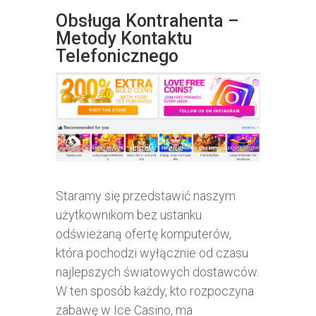
Obsługa Kontrahenta –
Metody Kontaktu
Telefonicznego
Staramy się przedstawić naszym
użytkownikom bez ustanku
odświeżaną ofertę komputerów,
która pochodzi wyłącznie od czasu
najlepszych światowych dostawców.
W ten sposób każdy, kto rozpoczyna
zabawę w Ice Casino, ma