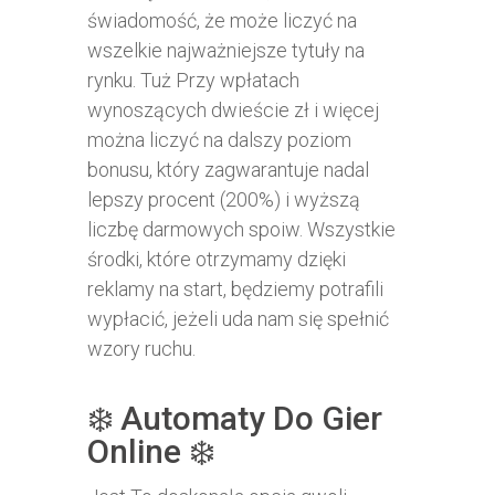
świadomość, że może liczyć na
wszelkie najważniejsze tytuły na
rynku. Tuż Przy wpłatach
wynoszących dwieście zł i więcej
można liczyć na dalszy poziom
bonusu, który zagwarantuje nadal
lepszy procent (200%) i wyższą
liczbę darmowych spoiw. Wszystkie
środki, które otrzymamy dzięki
reklamy na start, będziemy potrafili
wypłacić, jeżeli uda nam się spełnić
wzory ruchu.
❄️ Automaty Do Gier
Online ❄️