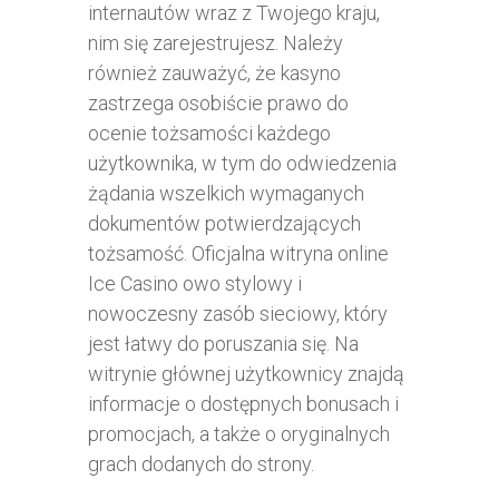
internautów wraz z Twojego kraju,
nim się zarejestrujesz. Należy
również zauważyć, że kasyno
zastrzega osobiście prawo do
ocenie tożsamości każdego
użytkownika, w tym do odwiedzenia
żądania wszelkich wymaganych
dokumentów potwierdzających
tożsamość. Oficjalna witryna online
Ice Casino owo stylowy i
nowoczesny zasób sieciowy, który
jest łatwy do poruszania się. Na
witrynie głównej użytkownicy znajdą
informacje o dostępnych bonusach i
promocjach, a także o oryginalnych
grach dodanych do strony.