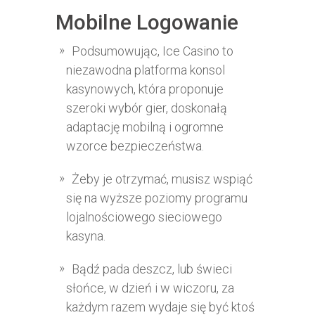
Mobilne Logowanie
Podsumowując, Ice Casino to
niezawodna platforma konsol
kasynowych, która proponuje
szeroki wybór gier, doskonałą
adaptację mobilną i ogromne
wzorce bezpieczeństwa.
Żeby je otrzymać, musisz wspiąć
się na wyższe poziomy programu
lojalnościowego sieciowego
kasyna.
Bądź pada deszcz, lub świeci
słońce, w dzień i w wiczoru, za
każdym razem wydaje się być ktoś