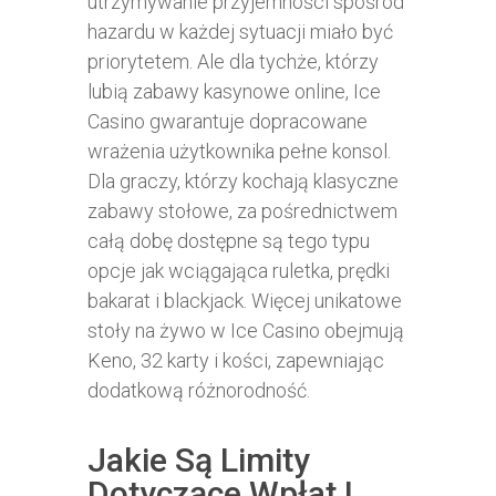
utrzymywanie przyjemności spośród
hazardu w każdej sytuacji miało być
priorytetem. Ale dla tychże, którzy
lubią zabawy kasynowe online, Ice
Casino gwarantuje dopracowane
wrażenia użytkownika pełne konsol.
Dla graczy, którzy kochają klasyczne
zabawy stołowe, za pośrednictwem
całą dobę dostępne są tego typu
opcje jak wciągająca ruletka, prędki
bakarat i blackjack. Więcej unikatowe
stoły na żywo w Ice Casino obejmują
Keno, 32 karty i kości, zapewniając
dodatkową różnorodność.
Jakie Są Limity
Dotyczące Wpłat I