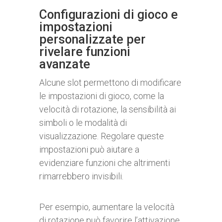
Configurazioni di gioco e
impostazioni
personalizzate per
rivelare funzioni
avanzate
Alcune slot permettono di modificare
le impostazioni di gioco, come la
velocità di rotazione, la sensibilità ai
simboli o le modalità di
visualizzazione. Regolare queste
impostazioni può aiutare a
evidenziare funzioni che altrimenti
rimarrebbero invisibili.
Per esempio, aumentare la velocità
di rotazione può favorire l’attivazione