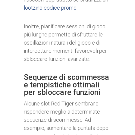
lootzino codice promo
.
Inoltre, pianificare sessioni di gioco
più lunghe permette di sfruttare le
oscillazioni naturali del gioco e di
intercettare momenti favorevoli per
sbloccare funzioni avanzate.
Sequenze di scommessa
e tempistiche ottimali
per sbloccare funzioni
Alcune slot Red Tiger sembrano
rispondere meglio a determinate
sequenze di scommesse. Ad
esempio, aumentare la puntata dopo