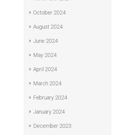
October 2024
August 2024
June 2024
May 2024
April 2024
March 2024
February 2024
January 2024
December 2023