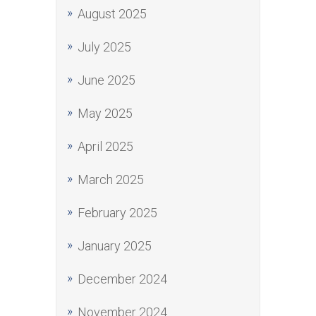
August 2025
July 2025
June 2025
May 2025
April 2025
March 2025
February 2025
January 2025
December 2024
November 2024