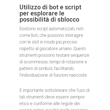
Utilizzo di bot e script
per esplorare le
possibilità di sblocco
Esistono script automatizzati, noti
come bot, che possono interagire
con le slot in modo più preciso
rispetto al giocatore umano. Questi
strumenti possono testare sequenze
di scommesse, tempi di rotazione e
pattern di simboli, facilitando
l’individuazione di funzioni nascoste.
È importante sottolineare che l’uso di
tali strumenti deve essere sempre
etico e conforme alle regole dei