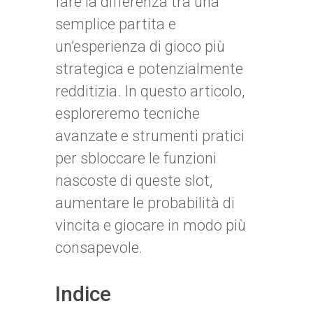
fare la differenza tra una
semplice partita e
un’esperienza di gioco più
strategica e potenzialmente
redditizia. In questo articolo,
esploreremo tecniche
avanzate e strumenti pratici
per sbloccare le funzioni
nascoste di queste slot,
aumentare le probabilità di
vincita e giocare in modo più
consapevole.
Indice