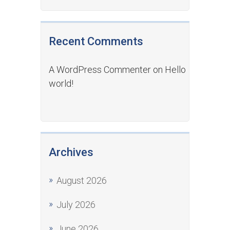
Recent Comments
A WordPress Commenter
on
Hello
world!
Archives
August 2026
July 2026
June 2026