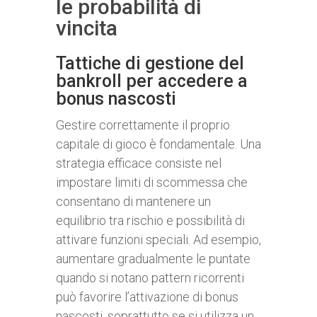
le probabilità di
vincita
Tattiche di gestione del
bankroll per accedere a
bonus nascosti
Gestire correttamente il proprio
capitale di gioco è fondamentale. Una
strategia efficace consiste nel
impostare limiti di scommessa che
consentano di mantenere un
equilibrio tra rischio e possibilità di
attivare funzioni speciali. Ad esempio,
aumentare gradualmente le puntate
quando si notano pattern ricorrenti
può favorire l’attivazione di bonus
nascosti, soprattutto se si utilizza un