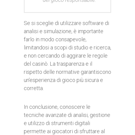
Se si sceglie di utilizzare software di
analisi e simulazione, è importante
farlo in modo consapevole,
limitandosi a scopi di studio e ricerca,
e non cercando di aggirare le regole
del casinò. La trasparenza e il
rispetto delle normative garantiscono
un’esperienza di gioco più sicura e
corretta.
In conclusione, conoscere le
tecniche avanzate di analisi, gestione
e utilizzo di strumenti digitali
permette ai giocatori di sfruttare al