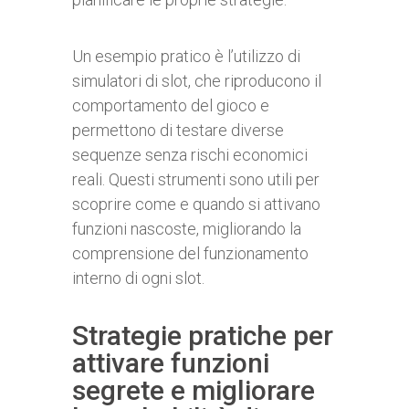
Un esempio pratico è l’utilizzo di
simulatori di slot, che riproducono il
comportamento del gioco e
permettono di testare diverse
sequenze senza rischi economici
reali. Questi strumenti sono utili per
scoprire come e quando si attivano
funzioni nascoste, migliorando la
comprensione del funzionamento
interno di ogni slot.
Strategie pratiche per
attivare funzioni
segrete e migliorare