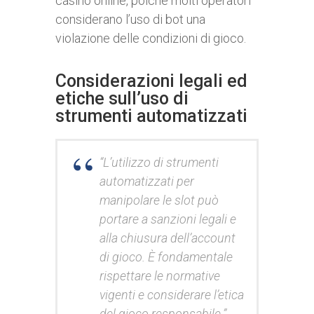
casinò online, poiché molti operatori
considerano l’uso di bot una
violazione delle condizioni di gioco.
Considerazioni legali ed
etiche sull’uso di
strumenti automatizzati
“L’utilizzo di strumenti
automatizzati per
manipolare le slot può
portare a sanzioni legali e
alla chiusura dell’account
di gioco. È fondamentale
rispettare le normative
vigenti e considerare l’etica
del gioco responsabile.”