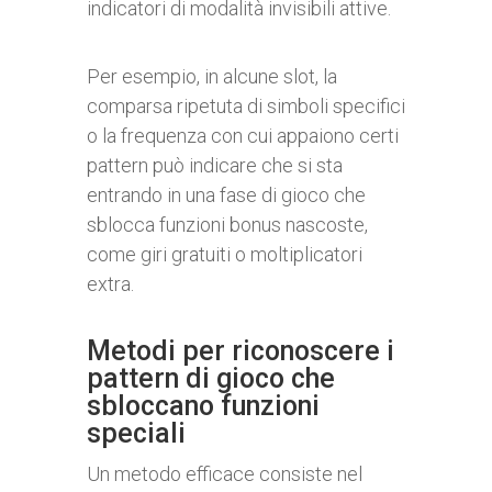
indicatori di modalità invisibili attive.
Per esempio, in alcune slot, la
comparsa ripetuta di simboli specifici
o la frequenza con cui appaiono certi
pattern può indicare che si sta
entrando in una fase di gioco che
sblocca funzioni bonus nascoste,
come giri gratuiti o moltiplicatori
extra.
Metodi per riconoscere i
pattern di gioco che
sbloccano funzioni
speciali
Un metodo efficace consiste nel