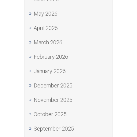
May 2026
April 2026
March 2026
February 2026
January 2026
December 2025
November 2025
October 2025
September 2025