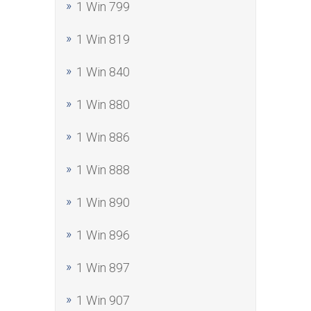
1 Win 799
1 Win 819
1 Win 840
1 Win 880
1 Win 886
1 Win 888
1 Win 890
1 Win 896
1 Win 897
1 Win 907