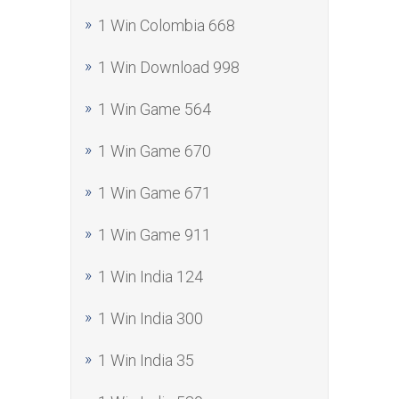
1 Win Colombia 668
1 Win Download 998
1 Win Game 564
1 Win Game 670
1 Win Game 671
1 Win Game 911
1 Win India 124
1 Win India 300
1 Win India 35