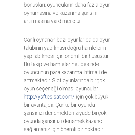
bonusları, oyuncuların daha fazla oyun
oynamasına ve kazanma şansını
artırmasına yardımcı olur.
Canlı oynanan bazı oyunlar da da oyun
takibinin yapılması doğru hamlelerin
yapılabilmesi için önemli bir husustur.
Bu takip ve hamleler neticesinde
oyuncunun para kazanma ihtimali de
artmaktadır. Slot oyunlarında birçok
oyun seçeneği olması oyuncular
http://ysftesisat.com/
için çok büyük
bir avantajdır. Çünkü bir oyunda
şansınızı denemekten ziyade birçok
oyunda şansınızı denemek kazanç
sağlamanız için önemli bir noktadır.