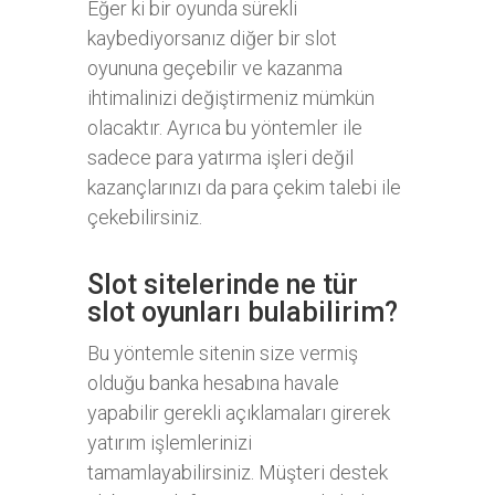
Eğer ki bir oyunda sürekli
kaybediyorsanız diğer bir slot
oyununa geçebilir ve kazanma
ihtimalinizi değiştirmeniz mümkün
olacaktır. Ayrıca bu yöntemler ile
sadece para yatırma işleri değil
kazançlarınızı da para çekim talebi ile
çekebilirsiniz.
Slot sitelerinde ne tür
slot oyunları bulabilirim?
Bu yöntemle sitenin size vermiş
olduğu banka hesabına havale
yapabilir gerekli açıklamaları girerek
yatırım işlemlerinizi
tamamlayabilirsiniz. Müşteri destek