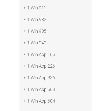
1 Win 911
1 Win 932
1 Win 935
1 Win 940
1 Win App 165
1 Win App 226
1 Win App 336
1 Win App 563
1 Win App 684