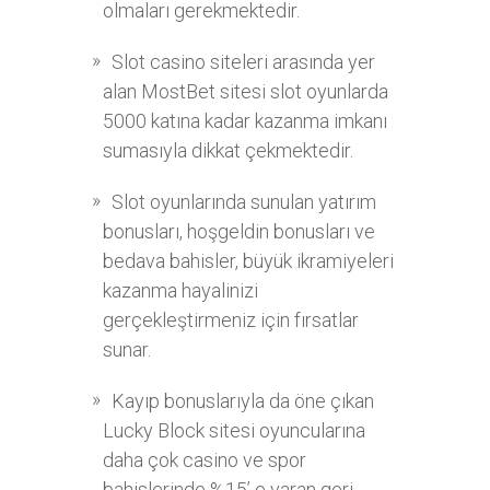
olmaları gerekmektedir.
Slot casino siteleri arasında yer
alan MostBet sitesi slot oyunlarda
5000 katına kadar kazanma imkanı
sumasıyla dikkat çekmektedir.
Slot oyunlarında sunulan yatırım
bonusları, hoşgeldin bonusları ve
bedava bahisler, büyük ikramiyeleri
kazanma hayalinizi
gerçekleştirmeniz için fırsatlar
sunar.
Kayıp bonuslarıyla da öne çıkan
Lucky Block sitesi oyuncularına
daha çok casino ve spor
bahislerinde %15’ e varan geri