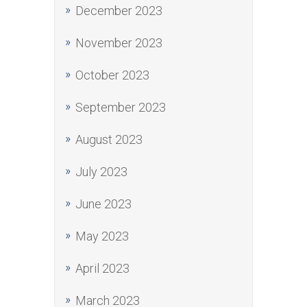
December 2023
November 2023
October 2023
September 2023
August 2023
July 2023
June 2023
May 2023
April 2023
March 2023