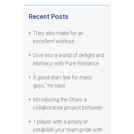
Recent Posts
They also make for an
excellent workout
Dive into a world of delight and
intimacy with Pure Romance
A good start line for many
guys,” he says
Introducing the Ohwii, a
collaborative project between
1 player with a jersey or
establish your team pride with