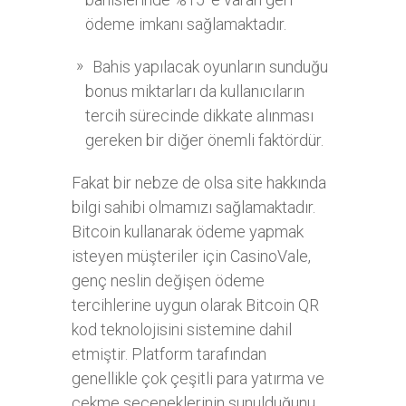
ödeme imkanı sağlamaktadır.
Bahis yapılacak oyunların sunduğu
bonus miktarları da kullanıcıların
tercih sürecinde dikkate alınması
gereken bir diğer önemli faktördür.
Fakat bir nebze de olsa site hakkında
bilgi sahibi olmamızı sağlamaktadır.
Bitcoin kullanarak ödeme yapmak
isteyen müşteriler için CasinoVale,
genç neslin değişen ödeme
tercihlerine uygun olarak Bitcoin QR
kod teknolojisini sistemine dahil
etmiştir. Platform tarafından
genellikle çok çeşitli para yatırma ve
çekme seçeneklerinin sunulduğunu