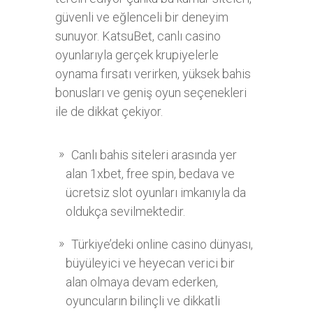
güvenli ve eğlenceli bir deneyim
sunuyor. KatsuBet, canlı casino
oyunlarıyla gerçek krupiyelerle
oynama fırsatı verirken, yüksek bahis
bonusları ve geniş oyun seçenekleri
ile de dikkat çekiyor.
Canlı bahis siteleri arasında yer
alan 1xbet, free spin, bedava ve
ücretsiz slot oyunları imkanıyla da
oldukça sevilmektedir.
Türkiye’deki online casino dünyası,
büyüleyici ve heyecan verici bir
alan olmaya devam ederken,
oyuncuların bilinçli ve dikkatli