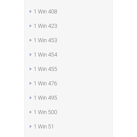
1 Win 408
1 Win 423
1 Win 453
1 Win 454
1 Win 455
1 Win 476
1 Win 495
1 Win 500
1 Win 51