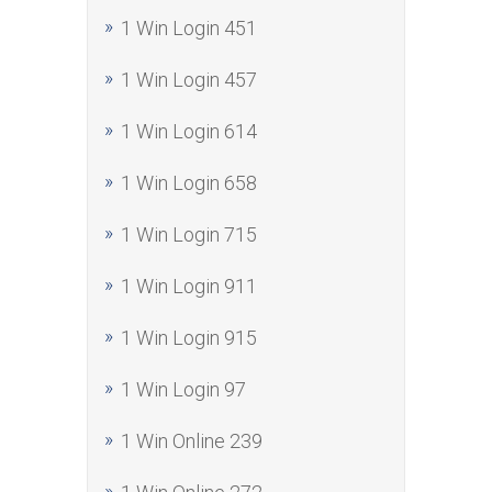
1 Win Login 451
1 Win Login 457
1 Win Login 614
1 Win Login 658
1 Win Login 715
1 Win Login 911
1 Win Login 915
1 Win Login 97
1 Win Online 239