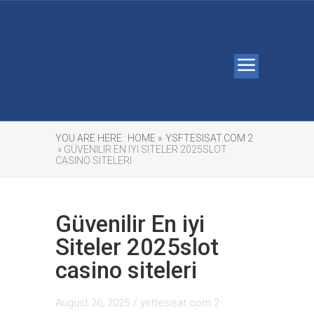
Leave
University
Debt Free
YOU ARE HERE:
HOME »
YSFTESISAT.COM 2
» GÜVENILIR EN IYI SITELER 2025SLOT
CASINO SITELERI
Güvenilir En iyi
Siteler 2025slot
casino siteleri
August 26, 2025
/
ysftesisat.com 2