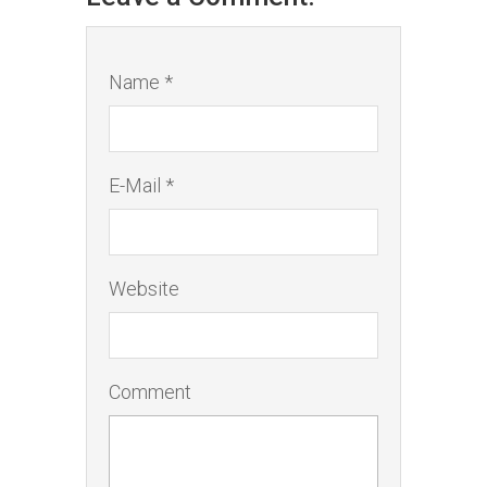
Name *
E-Mail *
Website
Comment