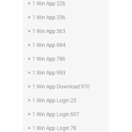
1 Win App 226
1 Win App 336
1 Win App 563
1 Win App 684
1 Win App 786
1 Win App 993
1 Win App Download 970
1 Win App Login 25
1 Win App Login 607
1 Win App Login 78