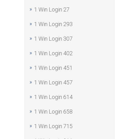
1 Win Login 27
1 Win Login 293
1 Win Login 307
1 Win Login 402
1 Win Login 451
1 Win Login 457
1 Win Login 614
1 Win Login 658
1 Win Login 715