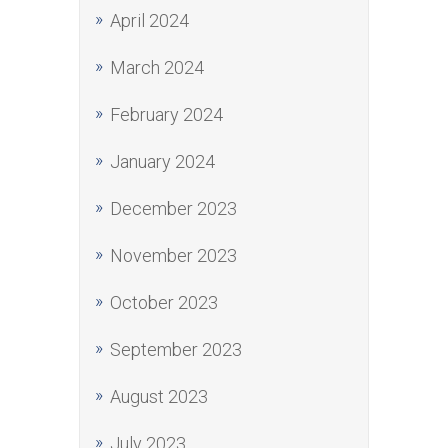
April 2024
March 2024
February 2024
January 2024
December 2023
November 2023
October 2023
September 2023
August 2023
July 2023