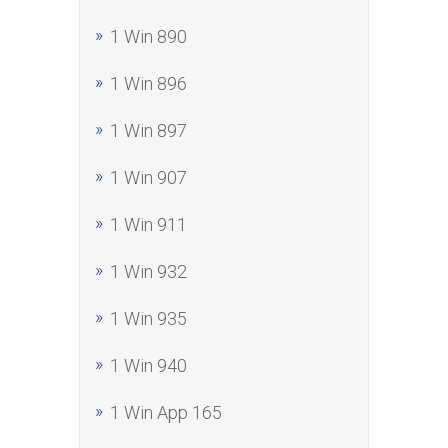
1 Win 890
1 Win 896
1 Win 897
1 Win 907
1 Win 911
1 Win 932
1 Win 935
1 Win 940
1 Win App 165