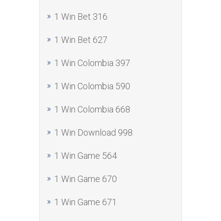
1 Win Bet 316
1 Win Bet 627
1 Win Colombia 397
1 Win Colombia 590
1 Win Colombia 668
1 Win Download 998
1 Win Game 564
1 Win Game 670
1 Win Game 671