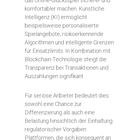
das Online-Glücksspiel sicherer und
komfortabler machen. Künstliche
Intelligenz (KI) ermöglicht
beispielsweise personalisierte
Spielangebote, risikoerkennende
Algorithmen und intelligente Grenzen
für Einsatzlimits. In Kombination mit
Blockchain-Technologie steigt die
Transparenz bei Transaktionen und
Auszahlungen signifikant.
Für seriöse Anbieter bedeutet dies
sowohl eine Chance zur
Differenzierung als auch eine
Belastung hinsichtlich der Einhaltung
regulatorischer Vorgaben.
Plattformen, die sich konsequent an