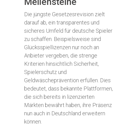
Meilensteine
Die jüngste Gesetzesrevision zielt
darauf ab, ein transparentes und
sicheres Umfeld für deutsche Spieler
zu schaffen. Beispielsweise sind
Glücksspiellizenzen nur noch an
Anbieter vergeben, die strenge
Kriterien hinsichtlich Sicherheit,
Spielerschutz und
Geldwäscheprävention erfüllen. Dies
bedeutet, dass bekannte Plattformen,
die sich bereits in lizenzierten
Märkten bewährt haben, ihre Präsenz
nun auch in Deutschland erweitern
können.