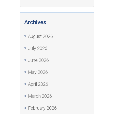
Archives
August 2026
July 2026
June 2026
May 2026
April 2026
March 2026
February 2026