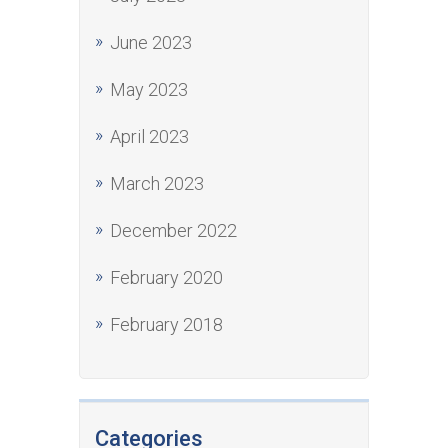
June 2023
May 2023
April 2023
March 2023
December 2022
February 2020
February 2018
Categories