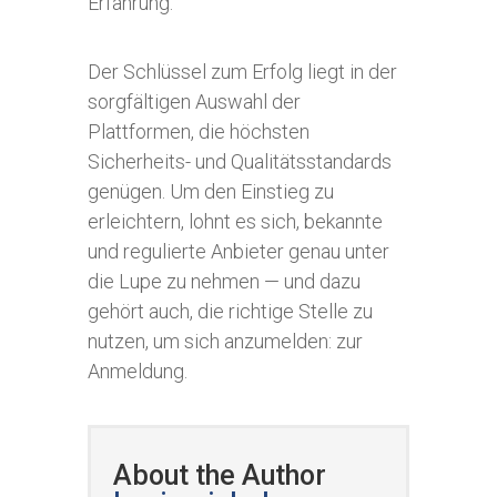
Erfahrung.
Der Schlüssel zum Erfolg liegt in der
sorgfältigen Auswahl der
Plattformen, die höchsten
Sicherheits- und Qualitätsstandards
genügen. Um den Einstieg zu
erleichtern, lohnt es sich, bekannte
und regulierte Anbieter genau unter
die Lupe zu nehmen — und dazu
gehört auch, die richtige Stelle zu
nutzen, um sich anzumelden: zur
Anmeldung.
About the Author