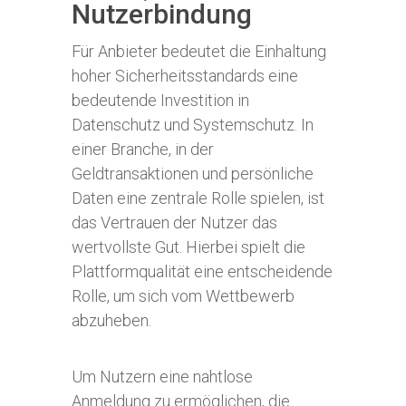
Nutzerbindung
Für Anbieter bedeutet die Einhaltung
hoher Sicherheitsstandards eine
bedeutende Investition in
Datenschutz und Systemschutz. In
einer Branche, in der
Geldtransaktionen und persönliche
Daten eine zentrale Rolle spielen, ist
das Vertrauen der Nutzer das
wertvollste Gut. Hierbei spielt die
Plattformqualität eine entscheidende
Rolle, um sich vom Wettbewerb
abzuheben.
Um Nutzern eine nahtlose
Anmeldung zu ermöglichen, die