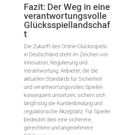
Fazit: Der Weg in eine
verantwortungsvolle
Glücksspiellandschaf
t
Die Zukunft des Online-Glücksspiels
in Deutschland steht im Zeichen von
Innovation, Regulierung und
Verantwortung. Anbieter, die die
aktuellen Standards für Sicherheit
und verantwortungsvolles Spielen
konsequent umsetzen, sichern sich
langfristig die Kundenbindung und
regulatorische Akzeptanz. Für Spieler
bedeutet dies eine sicherere,
gerechtere und angenehmere