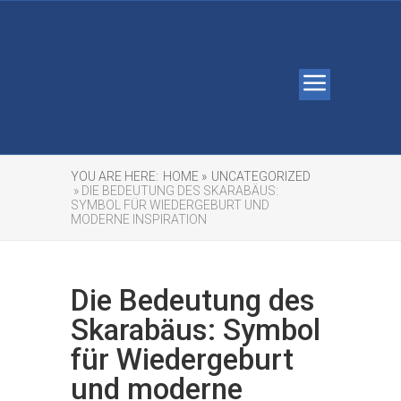
Leave
University
Debt Free
YOU ARE HERE:
HOME »
UNCATEGORIZED
» DIE BEDEUTUNG DES SKARABÄUS:
SYMBOL FÜR WIEDERGEBURT UND
MODERNE INSPIRATION
Die Bedeutung des
Skarabäus: Symbol
für Wiedergeburt
und moderne