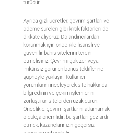
türüdür.
Ayrıca gizli ücretler, çevrim şartları ve
ödeme süreleri gibi kritik faktörleri de
dikkate alıyoruz. Dolandırıcılardan
korunmak için öncelikle lisanslı ve
güvenilir bahis sitelerini tercih
etmelisiniz. Çevrimi çok zor veya
imkânsız görünen bonus tekliflerine
şüpheyle yaklaşın. Kullanıcı
yorumlarını inceleyerek site hakkında
bilgi edinin ve çekim işlemlerini
zorlaştıran sitelerden uzak durun.
Öncelikle, çevrim şartlarını atlamamak
oldukça önemlidir; bu şartları göz ardı
etmek, kazançlarınızın geçersiz
olmasına yol açabilir.