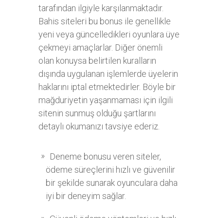
tarafından ilgiyle karşılanmaktadır.
Bahis siteleri bu bonus ile genellikle
yeni veya güncelledikleri oyunlara üye
çekmeyi amaçlarlar. Diğer önemli
olan konuysa belirtilen kuralların
dışında uygulanan işlemlerde üyelerin
haklarını iptal etmektedirler. Böyle bir
mağduriyetin yaşanmaması için ilgili
sitenin sunmuş olduğu şartlarını
detaylı okumanızı tavsiye ederiz.
Deneme bonusu veren siteler,
ödeme süreçlerini hızlı ve güvenilir
bir şekilde sunarak oyunculara daha
iyi bir deneyim sağlar.