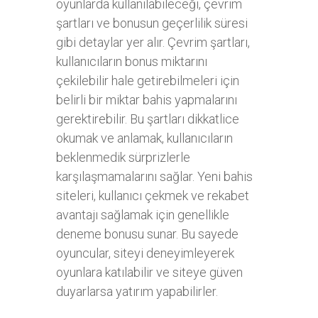
oyunlarda kullanılabileceği, çevrim
şartları ve bonusun geçerlilik süresi
gibi detaylar yer alır. Çevrim şartları,
kullanıcıların bonus miktarını
çekilebilir hale getirebilmeleri için
belirli bir miktar bahis yapmalarını
gerektirebilir. Bu şartları dikkatlice
okumak ve anlamak, kullanıcıların
beklenmedik sürprizlerle
karşılaşmamalarını sağlar. Yeni bahis
siteleri, kullanıcı çekmek ve rekabet
avantajı sağlamak için genellikle
deneme bonusu sunar. Bu sayede
oyuncular, siteyi deneyimleyerek
oyunlara katılabilir ve siteye güven
duyarlarsa yatırım yapabilirler.