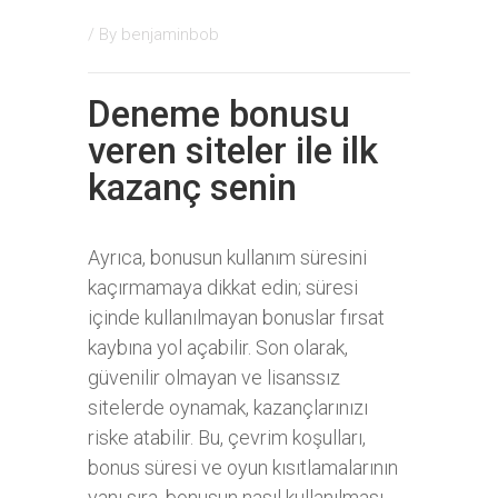
/ By
benjaminbob
Deneme bonusu
veren siteler ile ilk
kazanç senin
Ayrıca, bonusun kullanım süresini
kaçırmamaya dikkat edin; süresi
içinde kullanılmayan bonuslar fırsat
kaybına yol açabilir. Son olarak,
güvenilir olmayan ve lisanssız
sitelerde oynamak, kazançlarınızı
riske atabilir. Bu, çevrim koşulları,
bonus süresi ve oyun kısıtlamalarının
yanı sıra, bonusun nasıl kullanılması