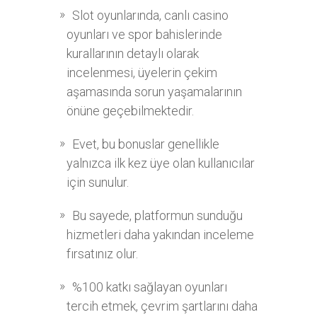
Slot oyunlarında, canlı casino
oyunları ve spor bahislerinde
kurallarının detaylı olarak
incelenmesi, üyelerin çekim
aşamasında sorun yaşamalarının
önüne geçebilmektedir.
Evet, bu bonuslar genellikle
yalnızca ilk kez üye olan kullanıcılar
için sunulur.
Bu sayede, platformun sunduğu
hizmetleri daha yakından inceleme
fırsatınız olur.
%100 katkı sağlayan oyunları
tercih etmek, çevrim şartlarını daha