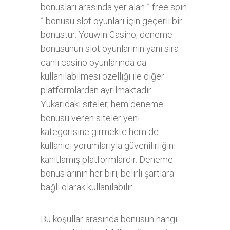
bonusları arasında yer alan ” free spin
” bonusu slot oyunları için geçerli bir
bonustur. Youwin Casino, deneme
bonusunun slot oyunlarının yanı sıra
canlı casino oyunlarında da
kullanılabilmesi özelliği ile diğer
platformlardan ayrılmaktadır.
Yukarıdaki siteler, hem deneme
bonusu veren siteler yeni
kategorisine girmekte hem de
kullanıcı yorumlarıyla güvenilirliğini
kanıtlamış platformlardır. Deneme
bonuslarının her biri, belirli şartlara
bağlı olarak kullanılabilir.
Bu koşullar arasında bonusun hangi