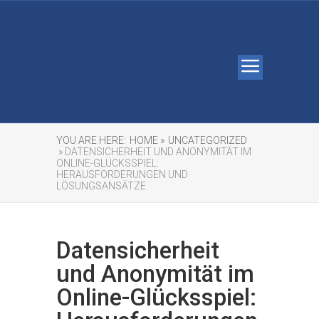
Leave
University
Debt Free
YOU ARE HERE:
HOME »
UNCATEGORIZED
» DATENSICHERHEIT UND ANONYMITÄT IM
ONLINE-GLÜCKSSPIEL:
HERAUSFORDERUNGEN UND
LÖSUNGSANSÄTZE
Datensicherheit
und Anonymität im
Online-Glücksspiel: