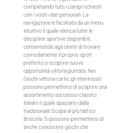
completando tutti i campi richiesti
con i vostri dati personali. La
navigazione è facilitata da un menu
intuitivo il quale elenca tutte le
discipline sportive disponibili,
consentendo agli utenti di trovare
comodamente il proprio sport
preferito o scoprire nuove
opportunità vittoria puntata. Nei
Giochi vittoria carte, gli interessati
possono permettersi di scoprire una
assortimento successo classici
italiani il quale spaziano dalla
tradizionale Scopa al più tattico
Briscola. Si possono permettersi di
anche conoscere giochi che