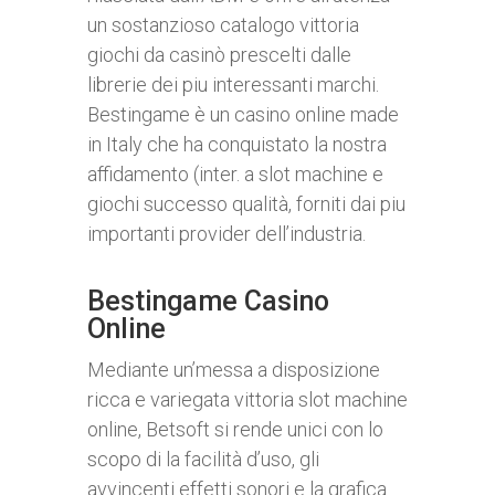
un sostanzioso catalogo vittoria
giochi da casinò prescelti dalle
librerie dei piu interessanti marchi.
Bestingame è un casino online made
in Italy che ha conquistato la nostra
affidamento (inter. a slot machine e
giochi successo qualità, forniti dai piu
importanti provider dell’industria.
Bestingame Casino
Online
Mediante un’messa a disposizione
ricca e variegata vittoria slot machine
online, Betsoft si rende unici con lo
scopo di la facilità d’uso, gli
avvincenti effetti sonori e la grafica