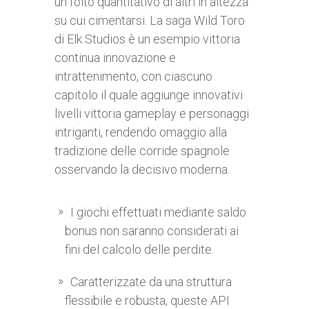
un folto quantitativo di altri in altezza
su cui cimentarsi. La saga Wild Toro
di Elk Studios è un esempio vittoria
continua innovazione e
intrattenimento, con ciascuno
capitolo il quale aggiunge innovativi
livelli vittoria gameplay e personaggi
intriganti, rendendo omaggio alla
tradizione delle corride spagnole
osservando la decisivo moderna.
I giochi effettuati mediante saldo
bonus non saranno considerati ai
fini del calcolo delle perdite.
Caratterizzate da una struttura
flessibile e robusta, queste API