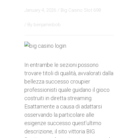
January 4, 2026
/
Big Casino Slot 698
/ By
benjaminbob
In entrambe le sezioni possono
trovare titoli di qualità, avvalorati dalla
bellezza successo croupier
professionisti quale guidano il gioco
costruiti in diretta streaming.
Esattamente a causa di adattarsi
osservando la particolare alle
esigenze successo quest’ultimo
descrizione, il sito vittoria BIG