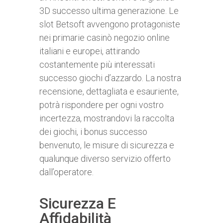
3D successo ultima generazione. Le
slot Betsoft avvengono protagoniste
nei primarie casinò negozio online
italiani e europei, attirando
costantemente più interessati
successo giochi d’azzardo. La nostra
recensione, dettagliata e esauriente,
potrà rispondere per ogni vostro
incertezza, mostrandovi la raccolta
dei giochi, i bonus successo
benvenuto, le misure di sicurezza e
qualunque diverso servizio offerto
dall’operatore.
Sicurezza E
Affidabilità