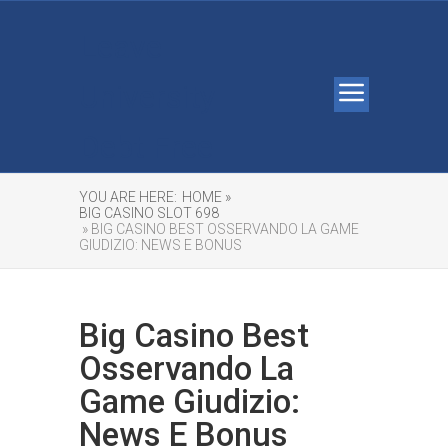
Leave
University
Debt Free
YOU ARE HERE:
HOME »
BIG CASINO SLOT 698
» BIG CASINO BEST OSSERVANDO LA GAME
GIUDIZIO: NEWS E BONUS
Big Casino Best
Osservando La
Game Giudizio:
News E Bonus