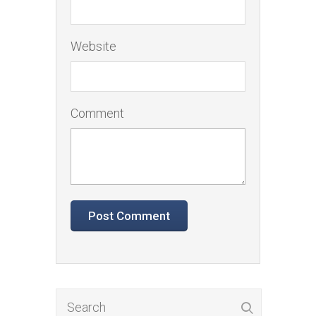
Website
Comment