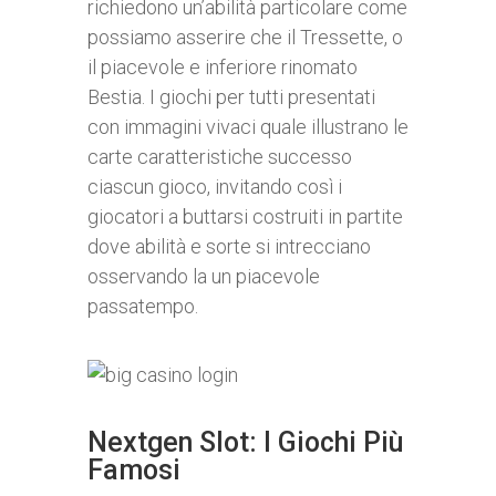
richiedono un’abilità particolare come
possiamo asserire che il Tressette, o
il piacevole e inferiore rinomato
Bestia. I giochi per tutti presentati
con immagini vivaci quale illustrano le
carte caratteristiche successo
ciascun gioco, invitando così i
giocatori a buttarsi costruiti in partite
dove abilità e sorte si intrecciano
osservando la un piacevole
passatempo.
Nextgen Slot: I Giochi Più
Famosi