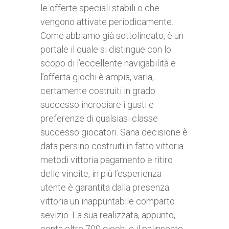
le offerte speciali stabili o che
vengono attivate periodicamente.
Come abbiamo già sottolineato, è un
portale il quale si distingue con lo
scopo di l’eccellente navigabilità e
l’offerta giochi è ampia, varia,
certamente costruiti in grado
successo incrociare i gusti e
preferenze di qualsiasi classe
successo giocatori. Sana decisione è
data persino costruiti in fatto vittoria
metodi vittoria pagamento e ritiro
delle vincite, in più l’esperienza
utente è garantita dalla presenza
vittoria un inappuntabile comparto
sevizio. La sua realizzata, appunto,
conta oltre 700 giochi e il palinsesto