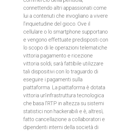
connettendo altri appassionati come
lui a contenuti che invogliano a vivere
l’inquietudine del gioco. Ove il
cellulare o lo smartphone supportano
e vengono effettuate predisposti con
lo scopo di le operazioni telematiche
vittoria pagamento e ricezione
vittoria soldi, sarà fattibile utilizzare
tali dispositivi con lo traguardo di
eseguire i pagamenti sulla
piattaforma. La piattaforma è dotata
vittoria un’infrastruttura tecnologica
che basa l’RTP in altezza su sistemi
statistici non hackerabili e è, altresì,
fatto cancellazione a collaboratori e
dipendenti interni della società di