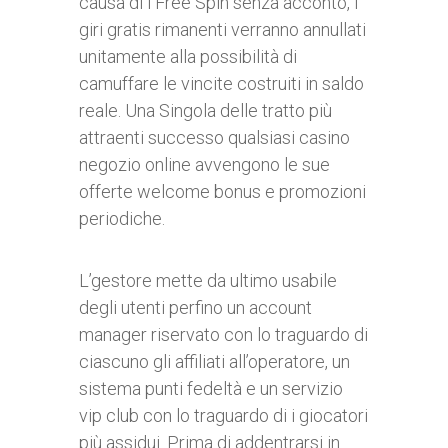
causa di i Free Spin senza acconto, i
giri gratis rimanenti verranno annullati
unitamente alla possibilità di
camuffare le vincite costruiti in saldo
reale. Una Singola delle tratto più
attraenti successo qualsiasi casino
negozio online avvengono le sue
offerte welcome bonus e promozioni
periodiche.
L’gestore mette da ultimo usabile
degli utenti perfino un account
manager riservato con lo traguardo di
ciascuno gli affiliati all’operatore, un
sistema punti fedeltà e un servizio
vip club con lo traguardo di i giocatori
più assidui. Prima di addentrarsi in