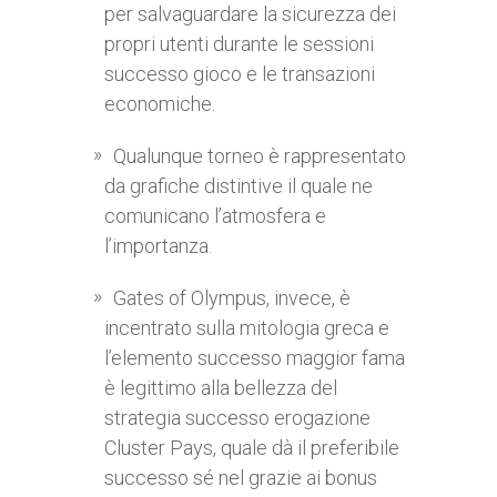
per salvaguardare la sicurezza dei
propri utenti durante le sessioni
successo gioco e le transazioni
economiche.
Qualunque torneo è rappresentato
da grafiche distintive il quale ne
comunicano l’atmosfera e
l’importanza.
Gates of Olympus, invece, è
incentrato sulla mitologia greca e
l’elemento successo maggior fama
è legittimo alla bellezza del
strategia successo erogazione
Cluster Pays, quale dà il preferibile
successo sé nel grazie ai bonus