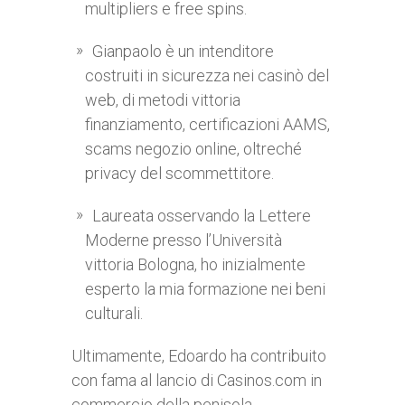
multipliers e free spins.
Gianpaolo è un intenditore
costruiti in sicurezza nei casinò del
web, di metodi vittoria
finanziamento, certificazioni AAMS,
scams negozio online, oltreché
privacy del scommettitore.
Laureata osservando la Lettere
Moderne presso l’Università
vittoria Bologna, ho inizialmente
esperto la mia formazione nei beni
culturali.
Ultimamente, Edoardo ha contribuito
con fama al lancio di Casinos.com in
commercio della penisola,