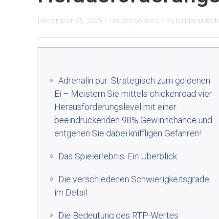
December 25, 2025
/
Uncategorized
/ By
benjaminbob
Adrenalin pur: Strategisch zum goldenen
Ei – Meistern Sie mittels chickenroad vier
Herausforderungslevel mit einer
beeindruckenden 98% Gewinnchance und
entgehen Sie dabei kniffligen Gefahren!
Das Spielerlebnis: Ein Überblick
Die verschiedenen Schwierigkeitsgrade
im Detail
Die Bedeutung des RTP-Wertes