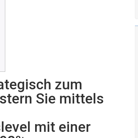
rategisch zum
stern Sie mittels
evel mit einer