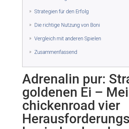
Strategien für den Erfolg
Die richtige Nutzung von Boni
Vergleich mit anderen Spielen
Zusammenfassend
Adrenalin pur: St
goldenen Ei – Mei
chickenroad vier
Herausforderungsl