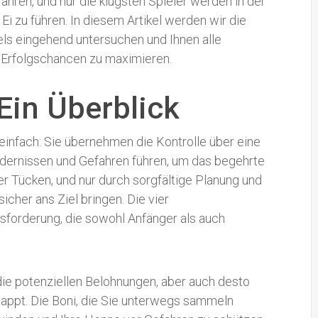
hren, und nur die klügsten Spieler werden in der
i zu führen. In diesem Artikel werden wir die
s eingehend untersuchen und Ihnen alle
re Erfolgschancen zu maximieren.
Ein Überblick
einfach: Sie übernehmen die Kontrolle über eine
dernissen und Gefahren führen, um das begehrte
er Tücken, und nur durch sorgfältige Planung und
icher ans Ziel bringen. Die vier
sforderung, die sowohl Anfänger als auch
die potenziellen Belohnungen, aber auch desto
 tappt. Die Boni, die Sie unterwegs sammeln