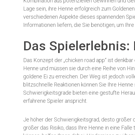
Kombination aus potenziellen Gewinnen und Gefa
Lage sein, ihre Henne erfolgreich zum Goldenen E
verschiedenen Aspekte dieses spannenden Spiel
Informationen liefern, die Sie benötigen, um Ih
Das Spielerlebnis: 
Das Konzept der „chicken road app“ ist denkbar 
Henne und müssen sie durch eine Reihe von Hin
goldene Ei zu erreichen. Der Weg ist jedoch voll
blitzschnelle Reaktionen können Sie Ihre Henne s
Schwierigkeitsgrade bieten eine gestufte Herau
erfahrene Spieler anspricht.
Je höher der Schwierigkeitsgrad, desto größer 
größer das Risiko, dass Ihre Henne in eine Falle