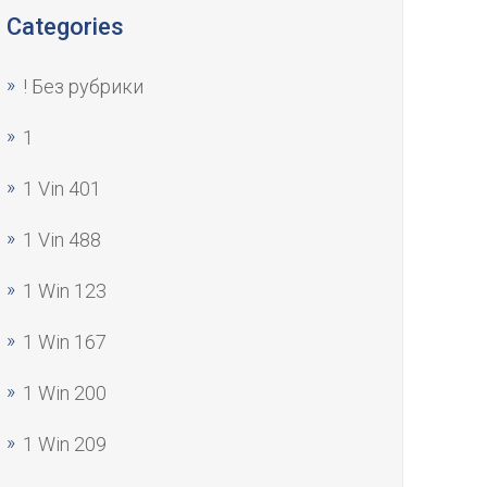
Categories
! Без рубрики
1
1 Vin 401
1 Vin 488
1 Win 123
1 Win 167
1 Win 200
1 Win 209