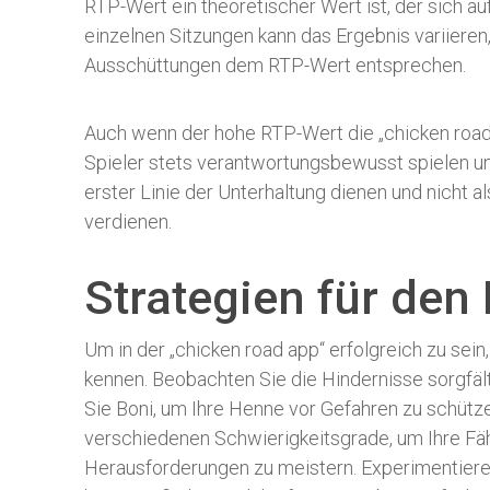
RTP-Wert ein theoretischer Wert ist, der sich au
einzelnen Sitzungen kann das Ergebnis variieren
Ausschüttungen dem RTP-Wert entsprechen.
Auch wenn der hohe RTP-Wert die „chicken road a
Spieler stets verantwortungsbewusst spielen und
erster Linie der Unterhaltung dienen und nicht 
verdienen.
Strategien für den 
Um in der „chicken road app“ erfolgreich zu sein,
kennen. Beobachten Sie die Hindernisse sorgfäl
Sie Boni, um Ihre Henne vor Gefahren zu schütz
verschiedenen Schwierigkeitsgrade, um Ihre Fä
Herausforderungen zu meistern. Experimentiere