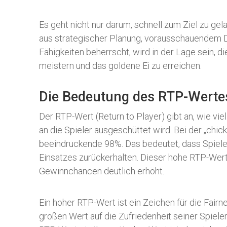
Es geht nicht nur darum, schnell zum Ziel zu ge
aus strategischer Planung, vorausschauendem 
Fähigkeiten beherrscht, wird in der Lage sein, 
meistern und das goldene Ei zu erreichen.
Die Bedeutung des RTP-Werte
Der RTP-Wert (Return to Player) gibt an, wie vi
an die Spieler ausgeschüttet wird. Bei der „chi
beeindruckende 98%. Das bedeutet, dass Spieler
Einsatzes zurückerhalten. Dieser hohe RTP-Wert 
Gewinnchancen deutlich erhöht.
Ein hoher RTP-Wert ist ein Zeichen für die Fair
großen Wert auf die Zufriedenheit seiner Spieler