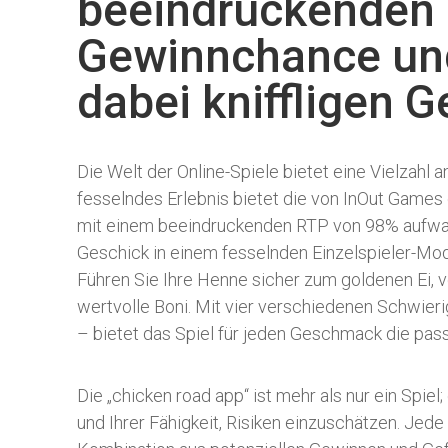
beeindruckenden
Gewinnchance un
dabei kniffligen G
Die Welt der Online-Spiele bietet eine Vielzahl
fesselndes Erlebnis bietet die von InOut Games 
mit einem beeindruckenden RTP von 98% aufwart
Geschick in einem fesselnden Einzelspieler-Modu
Führen Sie Ihre Henne sicher zum goldenen Ei, 
wertvolle Boni. Mit vier verschiedenen Schwier
– bietet das Spiel für jeden Geschmack die pa
Die „chicken road app“ ist mehr als nur ein Spiel;
und Ihrer Fähigkeit, Risiken einzuschätzen. Jede