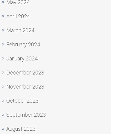
May 2024
April 2024
March 2024
February 2024
January 2024
December 2023
November 2023
October 2023
September 2023
August 2023