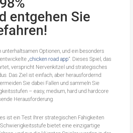
 98%
d entgehen Sie
efahren!
 an unterhaltsamen Optionen, und ein besonders
entwickelte „
chicken road app
“. Dieses Spiel, das
et, verspricht Nervenkitzel und strategisches
s. Das Ziel ist einfach, aber herausfordernd:
vermeiden Sie dabei Fallen und sammeln Sie
igkeitsstufen – easy, medium, hard und hardcore
ssende Herausforderung.
 es ist ein Test Ihrer strategischen Fähigkeiten
 Schwierigkeitsstufe bietet eine einzigartige