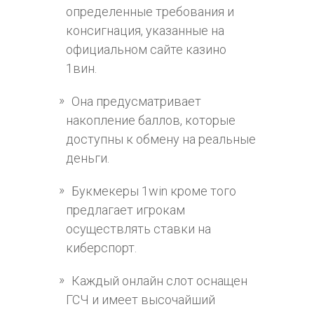
определенные требования и
консигнация, указанные на
официальном сайте казино
1вин.
Она предусматривает
накопление баллов, которые
доступны к обмену на реальные
деньги.
Букмекеры 1win кроме того
предлагает игрокам
осуществлять ставки на
киберспорт.
Каждый онлайн слот оснащен
ГСЧ и имеет высочайший