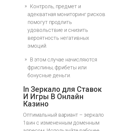
Контроль, предмет и
адекватная мониторинг рисков
помогут продлить
удовольствие и снизить
вероятность негативных
эмоций.
В этом случае начисляются
фриспины, фрибеты или
бонусные деньги.
In Зеркало для Ставок
И Игры В Онлайн
Казино
Оптимальный вариант – зеркало
1вин с измененным доменным
адресом. Используйте рабочее