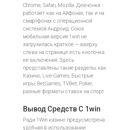
Chrome, Safari, Mozilla. Девчонка
работает как на Айфонах, так и на
смартфонах с операционной
системой Андроид. Союз
мобильная версия 1win не
загрузилась краткое — вверху
слева на странице есть кнопочка
её включения. Здесь
представлены такие разделы, как
Казино, Live-Games, Быстрые
игры, BetGames, TVBet, Poker,
разные форматы ставок на спорт.
Вывод Средств С 1win
Ради 1Win казино предусмотрена
удобная в использовании