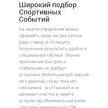
Широкий подбор
Спортивных
Событий
На панели управления можно
оформить сразу же два купона
ради ставок, а отследить
полученные результаты удобно в
специальной таблице. Обычно
приложение быстрее и
стабильнее, но требует
установки. Мобильная веб-версия
не к данному слову пока нет
синонимов… в установке и не
занимает участок в памяти
устройства. Минимальный взнос
способен начинаться от 75₽