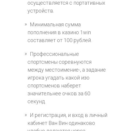
осуществляется с портативных
устройств.
Минимальная сумма
пополнения в казино 1win
составляет от 100 рублей.
Профессиональные
спортсмены соревнуются
между местоимение-, а задание
игрока угадать какой изо
спортсменов наберет
значительнее очков за 60
секунд.
И регистрация, и вход в личный
кабинет Ван Вин одинаково
удобно делаются через