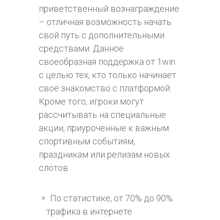
приветственный вознаграждение
– отличная возможность начать
свой путь с дополнительными
средствами. Данное
своеобразная поддержка от 1win
с целью тех, кто только начинает
своё знакомство с платформой.
Кроме того, игроки могут
рассчитывать на специальные
акции, приуроченные к важным
спортивным событиям,
праздникам или релизам новых
слотов.
По статистике, от 70% до 90%
трафика в интернете