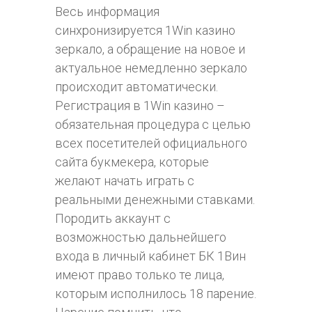
Весь информация
синхронизируется 1Win казино
зеркало, а обращение на новое и
актуальное немедленно зеркало
происходит автоматически.
Регистрация в 1Win казино –
обязательная процедура с целью
всех посетителей официального
сайта букмекера, которые
желают начать играть с
реальными денежными ставками.
Породить аккаунт с
возможностью дальнейшего
входа в личный кабинет БК 1Вин
имеют право только те лица,
которым исполнилось 18 парение.