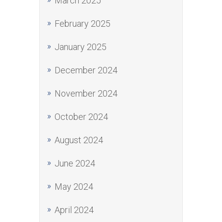
March 2025
February 2025
January 2025
December 2024
November 2024
October 2024
August 2024
June 2024
May 2024
April 2024