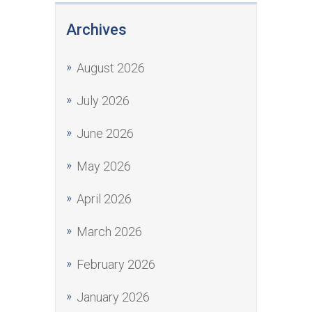
Archives
August 2026
July 2026
June 2026
May 2026
April 2026
March 2026
February 2026
January 2026