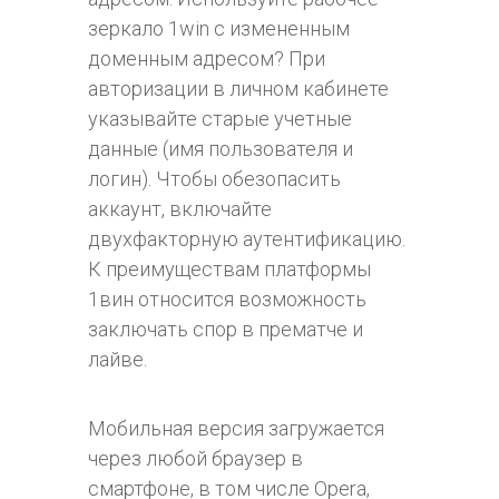
зеркало 1win с измененным
доменным адресом? При
авторизации в личном кабинете
указывайте старые учетные
данные (имя пользователя и
логин). Чтобы обезопасить
аккаунт, включайте
двухфакторную аутентификацию.
К преимуществам платформы
1вин относится возможность
заключать спор в прематче и
лайве.
Мобильная версия загружается
через любой браузер в
смартфоне, в том числе Opera,