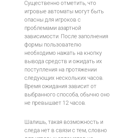
Существенно отметить, что
игровые автоматы могут быть
опасны для игроков с
проблемами азартной
зависимости. После заполнения
формы пользователю
необходимо нажать на кнопку
вывода средств и ожидать их
поступления на протяжении
следующих нескольких часов.
Время ожидания зависит от
выбранного способа, обычно оно
не превышает 12 часов.
Шалишь, такая возможность и
следа нет в связи с тем, словно