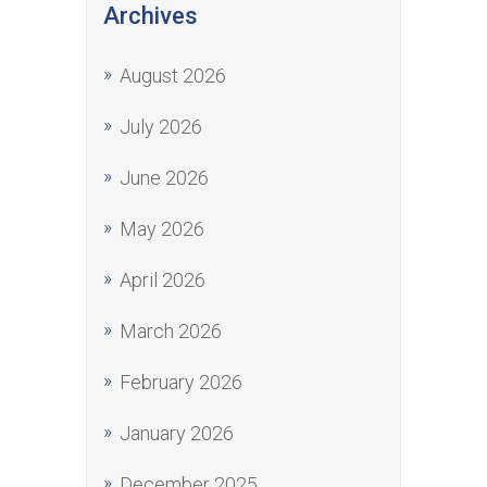
Archives
August 2026
July 2026
June 2026
May 2026
April 2026
March 2026
February 2026
January 2026
December 2025