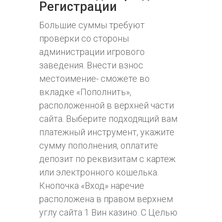
Регистрации
Большие суммы требуют
проверки со стороны
администрации игрового
заведения. Внести взнос
местоимение- сможете во
вкладке «Пополнить»,
расположенной в верхней части
сайта. Выберите подходящий вам
платежный инструмент, укажите
сумму пополнения, оплатите
депозит по реквизитам с картеж
или электронного кошелька.
Кнопочка «Вход» наречие
расположена в правом верхнем
углу сайта 1 Вин казино. С Целью