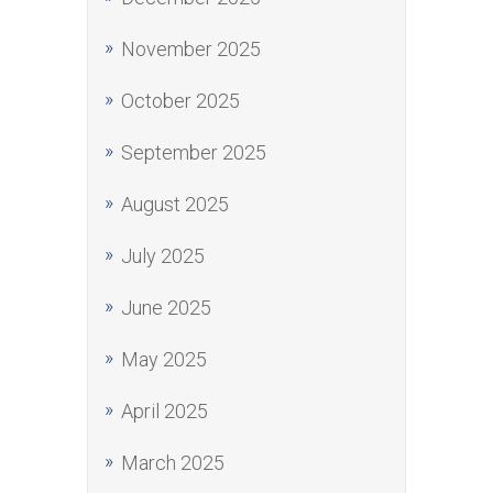
November 2025
October 2025
September 2025
August 2025
July 2025
June 2025
May 2025
April 2025
March 2025