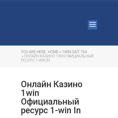
Leave
University
Debt Free
YOU ARE HERE:
HOME »
1WIN SAIT 764
» ОНЛАЙН КАЗИНО 1WIN ОФИЦИАЛЬНЫЙ
РЕСУРС 1-WIN IN
Онлайн Казино
1win
Официальный
ресурс 1-win In