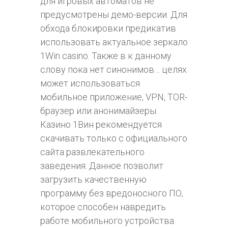
для игровых автоматов не
предусмотрены демо-версии. Для
обхода блокировки предикатив
использовать актуальное зеркало
1Win casino. Также в к данному
слову пока нет синонимов… целях
может использоваться
мобильное приложение, VPN, TOR-
браузер или анонимайзеры.
Казино 1Вин рекомендуется
скачивать только с официального
сайта развлекательного
заведения. Данное позволит
загрузить качественную
программу без вредоносного ПО,
которое способен навредить
работе мобильного устройства.