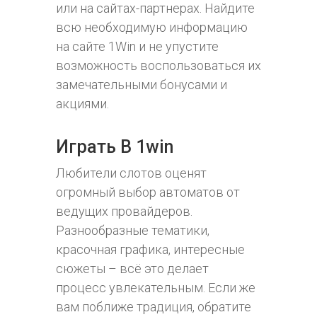
или на сайтах-партнерах. Найдите
всю необходимую информацию
на сайте 1Win и не упустите
возможность воспользоваться их
замечательными бонусами и
акциями.
Играть В 1win
Любители слотов оценят
огромный выбор автоматов от
ведущих провайдеров.
Разнообразные тематики,
красочная графика, интересные
сюжеты – всё это делает
процесс увлекательным. Если же
вам поближе традиция, обратите