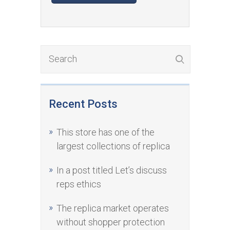
Recent Posts
This store has one of the
largest collections of replica
In a post titled Let’s discuss
reps ethics
The replica market operates
without shopper protection