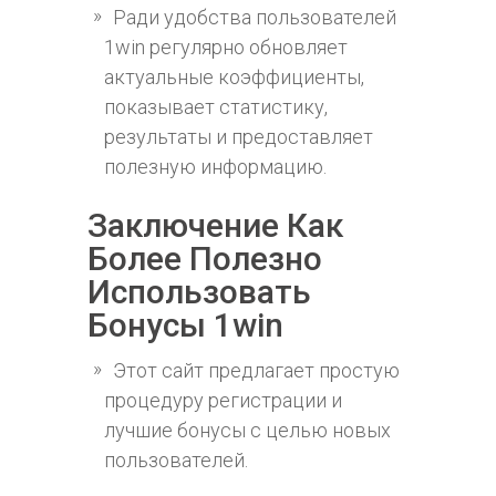
Ради удобства пользователей
1win регулярно обновляет
актуальные коэффициенты,
показывает статистику,
результаты и предоставляет
полезную информацию.
Заключен͏ие Как
Более Полезно
Использовать
Бонусы 1win
Этот сайт предлагает простую
процедуру регистрации и
лучшие бонусы с целью новых
пользователей.