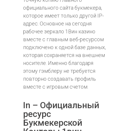
официального сайта букмекера,
которое имеет только другой IP-
адрес. Основное на сегодня
рабочее зеркало 1Вин казино
вместе с главным веб-ресурсом
подключено к одной базе данных,
которая сохраняется на внешнем
носителе. Именно благодаря
этому гэмблеру не требуется
повторно создавать профиль
вместе с игровым счетом.
In – Официальный
ресурс
Букмекерской