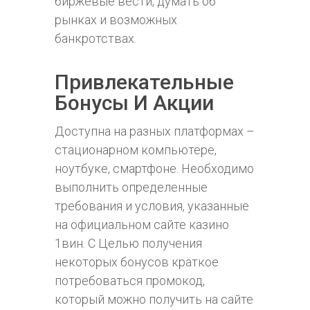
биржевые вести, думать об
рынках и возможных
банкротствах.
Привлекательные
Бонусы И Акции
Доступна на разных платформах –
стационарном компьютере,
ноутбуке, смартфоне. Необходимо
выполнить определенные
требования и условия, указанные
на официальном сайте казино
1вин. С Целью получения
некоторых бонусов краткое
потребоваться промокод,
который можно получить на сайте