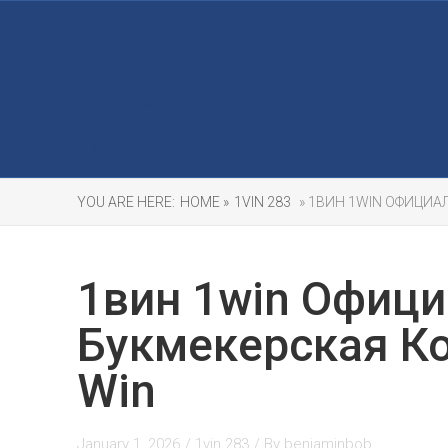
Leave
University
Debt Free
YOU ARE HERE:
HOME »
1VIN 283
» 1ВИН 1WIN ОФИЦИА
1вин 1win Офици
Букмекерская Ко
Win
January 1, 2026
/
1vin 283
/ By
benjaminbob