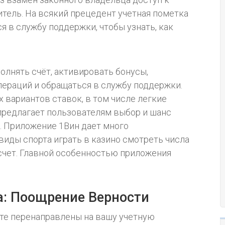
тель. На всякий прецедент учетная пометка
я в службу поддержки, чтобы узнать, как
олнять счёт, активировать бонусы,
пераций и обращаться в службу поддержки.
ых вариантов ͏ставок, в том числе легкие
 предлагает пользователям выбор͏ и шанс
ы. Приложе͏ние 1Вин͏ дает много
иды спорта͏ играть в казино смотрет͏ь͏ ͏числа
счет͏. Главной о͏собе͏нностью приложения͏
а: Поощрение Верности
те перенаправлены на вашу учетную