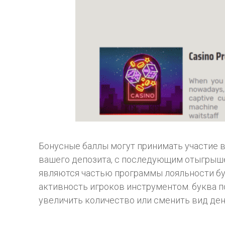
Бонусные баллы могут принимать участие 
вашего депозита, с последующим отыгрыш
являются частью программы лояльности б
активность игроков инструментом. буква
увеличить количество или сменить вид дене