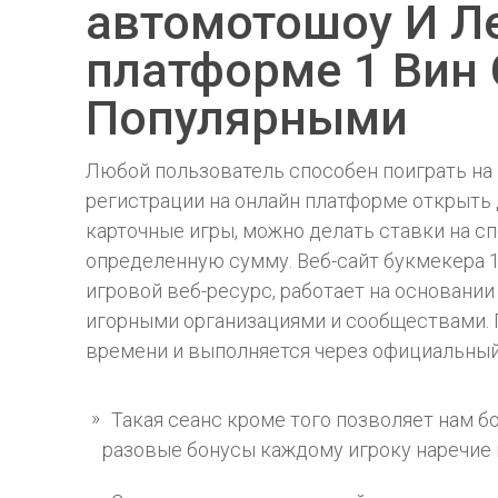
автомотошоу И Л
͏платформе 1 Вин С
Популярными
Любой пользователь способен поиграть на 
регистрации на онлайн платформе открыть
карточные игры, можно делать ставки на с
определенную сумму. Веб-сайт букмекера 
игровой веб-ресурс, работает на основан
игорными организациями и сообществами. 
времени и выполняется через официальный
Такая сеанс кроме того позволяет нам б
разовые бонусы каждому игроку наречие 