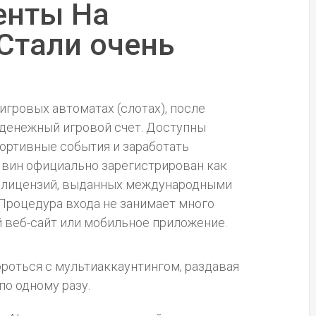
енты На
т͏али ͏очень
игровых автоматах (слотах), после
 денежный игровой счет. Доступны
портивные события и заработать
1вин официально зарегистрирован как
ии лицензий, выданных международными
Процедура входа не занимает много
 веб-сайт или мобильное приложение.
ороться с мультиаккаунтингом, раздавая
по одному разу.