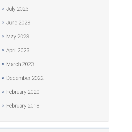
July 2023
June 2023
May 2023
April 2023
March 2023
December 2022
February 2020
February 2018