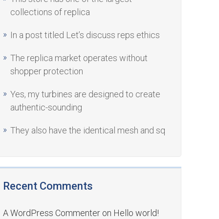
collections of replica
In a post titled Let’s discuss reps ethics
The replica market operates without
shopper protection
Yes, my turbines are designed to create
authentic-sounding
They also have the identical mesh and sq
Recent Comments
A WordPress Commenter
on
Hello world!