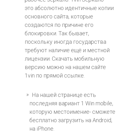
это абсолютно идентичные копии
основного сайта, которые
создаются по причине его
блокировки. Так бывает,
поскольку иногда государства
требуют наличие ещё и местной
лицензии. Скачать мобильную
версию можно на нашем сайте
1vin по прямой ссылке.
На нашей странице есть
последняя вариант 1 Win mobile,
которую местоимение- сможете
бесплатно загрузить на Android,
на iPhone.