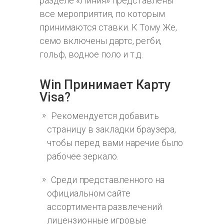
разделе «Линия» представлены
все мероприятия, по которым
принимаются ставки. К Тому Же,
семо включены дартс, регби,
гольф, водное поло и т.д.
Win Принимает Карту
Visa?
Рекомендуется добавить
страницу в закладки браузера,
чтобы перед вами наречие было
рабочее зеркало.
Среди представленного на
официальном сайте
ассортимента развлечений
лицензионные игровые