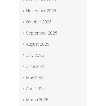
November 2025
October 2025
September 2025
August 2025
July 2025
June 2025
May 2025
April 2025
March 2025