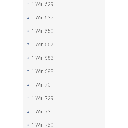
1 Win 629
1 Win 637
1 Win 653
1 Win 667
1 Win 683
1 Win 688
1 Win 70
1 Win 729
1 Win 731
1 Win 768