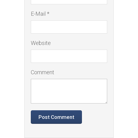
E-Mail *
Website
Comment