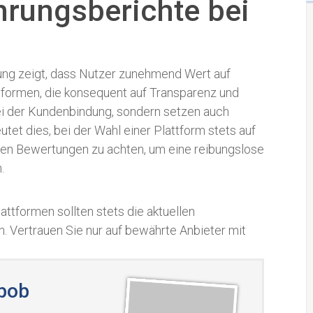
hrungsberichte bei
ung zeigt, dass Nutzer zunehmend Wert auf
tformen, die konsequent auf Transparenz und
 bei der Kundenbindung, sondern setzen auch
tet dies, bei der Wahl einer Plattform stets auf
en Bewertungen zu achten, um eine reibungslose
.
ttformen sollten stets die aktuellen
. Vertrauen Sie nur auf bewährte Anbieter mit
bob