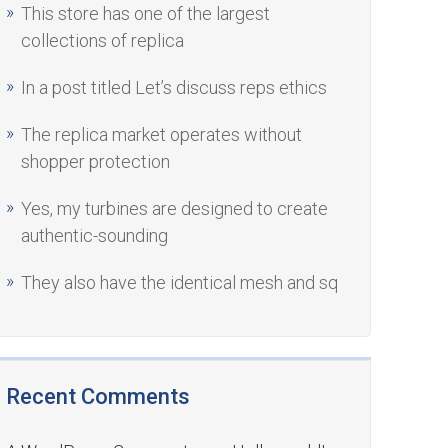
This store has one of the largest
collections of replica
In a post titled Let’s discuss reps ethics
The replica market operates without
shopper protection
Yes, my turbines are designed to create
authentic-sounding
They also have the identical mesh and sq
Recent Comments