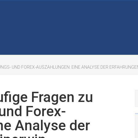
GS- UND FOREX-AUSZAHLUNGEN: EINE ANALYSE DER ERFAHRUNGEN
fige Fragen zu
und Forex-
ne Analyse der