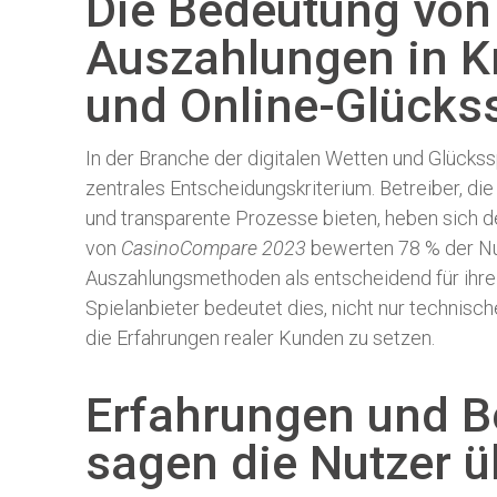
Die Bedeutung von
Auszahlungen in K
und Online-Glücks
In der Branche der digitalen Wetten und Glückssp
zentrales Entscheidungskriterium. Betreiber, di
und transparente Prozesse bieten, heben sich d
von
CasinoCompare 2023
bewerten 78 % der Nut
Auszahlungsmethoden als entscheidend für ihre 
Spielanbieter bedeutet dies, nicht nur technisch
die Erfahrungen realer Kunden zu setzen.
Erfahrungen und 
sagen die Nutzer ü