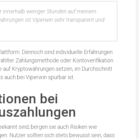
ar innerhalb weniger Stunden auf meinem
währungen ist Viperwin sehr transparent und
attform. Dennoch sind individuelle Erfahrungen
wählter Zahlungsmethode oder Kontoverifikation
die auf Kryptowährungen setzen, im Durchschnitt
s auch bei Viperwin spürbar ist.
tionen bei
uszahlungen
ekannt sind, bergen sie auch Risiken wie
en. Nutzer sollten sich stets bewusst sein, dass