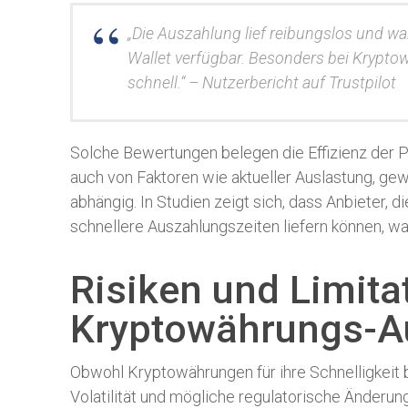
„Die Auszahlung lief reibungslos und w
Wallet verfügbar. Besonders bei Krypto
schnell.“ – Nutzerbericht auf Trustpilot
Solche Bewertungen belegen die Effizienz der Pl
auch von Faktoren wie aktueller Auslastung, ge
abhängig. In Studien zeigt sich, dass Anbieter, 
schnellere Auszahlungszeiten liefern können, wa
Risiken und Limita
Kryptowährungs-A
Obwohl Kryptowährungen für ihre Schnelligkeit b
Volatilität und mögliche regulatorische Änderung