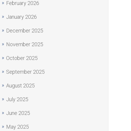
February 2026
January 2026
December 2025
November 2025
October 2025
September 2025
August 2025
July 2025
June 2025
May 2025