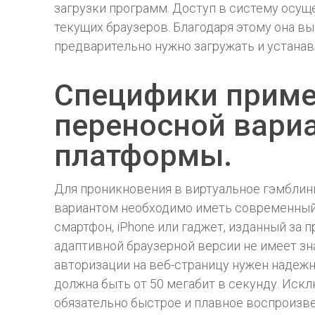
загрузки программ. Доступ в систему осу
текущих браузеров. Благодаря этому она вы
предварительно нужно загружать и устанав
Специфики прим
переносной вариа
платформы.
Для проникновения в виртуальное гэмблин
вариантом необходимо иметь современный
смартфон, iPhone или гаджет, изданный за 
адаптивной браузерной версии не имеет зн
авторизации на веб-страницу нужен надежн
должна быть от 50 мегабит в секунду. Иск
обязательно быстрое и плавное воспроизв