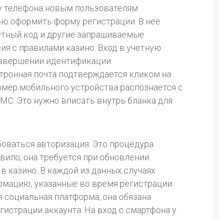
ру телефона новым пользователям
жно оформить форму регистрации. В неё
етный код и другие запрашиваемые
ия с правилами казино. Вход в учетную
завершении идентификации
тронная почта подтверждается кликом на
омер мобильного устройства распознается с
МС. Это нужно вписать внутрь бланка для
оваться авторизация. Это процедура
вило, она требуется при обновлении
в казино. В каждой из данных случаях
рмацию, указанные во время регистрации.
я социальная платформа, она обязана
гистрации аккаунта. На вход с смартфона у