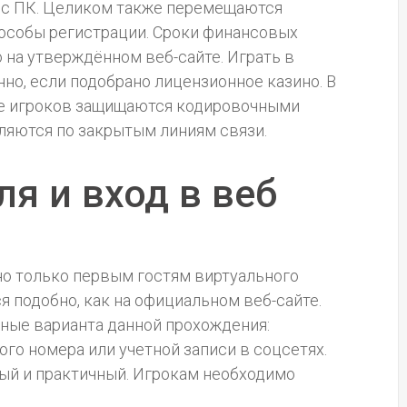
о с ПК. Целиком также перемещаются
пособы регистрации. Сроки финансовых
 на утверждённом веб-сайте. Играть в
о, если подобрано лицензионное казино. В
е игроков защищаются кодировочными
ляются по закрытым линиям связи.
я и вход в веб
но только первым гостям виртуального
я подобно, как на официальном веб-сайте.
ные варианта данной прохождения:
го номера или учетной записи в соцсетях.
ый и практичный. Игрокам необходимо