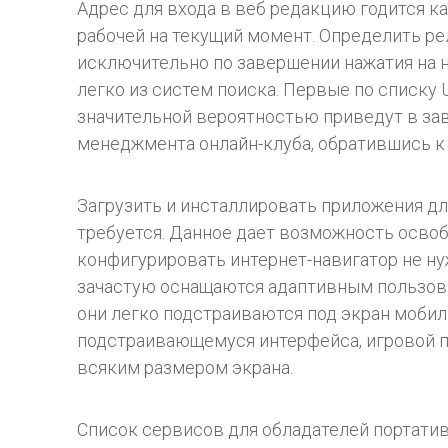
Адрес для входа в веб редакцию годится ка
рабочей на текущий момент. Определить р
исключительно по завершении нажатия на 
легко из систем поиска. Первые по списку 
значительной вероятностью приведут в зав
менеджмента онлайн-клуба, обратившись к н
Загрузить и инсталлировать приложения дл
требуется. Данное дает возможность освоб
конфигурировать интернет-навигатор не н
зачастую оснащаются адаптивным пользов
они легко подстраиваются под экран мобил
подстраивающемуся интерфейса, игровой п
всяким размером экрана.
Список сервисов для обладателей портатив