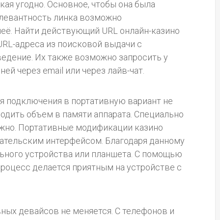
кая угодно. Основное, чтобы она была
елевантность линка возможно
неё. Найти действующий URL онлайн-казино
URL-адреса из поисковой выдачи с
едение. Их также возможно запросить у
ей через email или через лайв-чат.
я подключения в портативную вариант не
одить объем в памяти аппарата. Специально
ужно. Портативные модификации казино
ательским интерфейсом. Благодаря данному
ьного устройства или планшета. С помощью
роцесс делается приятным на устройстве с
ных девайсов не меняется. С телефонов и