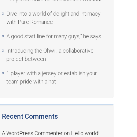
Dive into a world of delight and intimacy
with Pure Romance
A good start line for many guys,” he says
Introducing the Ohwii, a collaborative
project between
1 player with a jersey or establish your
team pride with a hat
Recent Comments
A WordPress Commenter
on
Hello world!